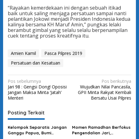
“Rayakan kemerdekaan ini dengan sebuah itikad
baik untuk saling menjaga persatuan sampai nanti
pelantikan Jokowi menjadi Presiden Indonesia kedua
kalinya bersama KH Maruf Amin,” pungkas lelaki
berambut gimbal yang selalu selalu berpenampilan
cuek tentang proses kreatifnya itu.
Amien Kamil
Pasca Pilpres 2019
Persatuan dan Kesatuan
N
Pos sebelumnya
Pos berikutnya
Jari 98 : Gengsi Dong! Oposisi
Wujudkan Nilai Pancasila,
a
Jangan Maksa Minta ‘Jatah’
GPII Minta Rakyat Kembali
v
Menteri
Bersatu Usai Pilpres
i
Posting Terkait
g
a
Kelompok Separatis Jangan
Momen Ramadhan Berfokus
s
Ganggu Papua, Bumi
Pengendalian Jari,
Cenderawasih Bersatu
Waktunya Rajut Persatuan