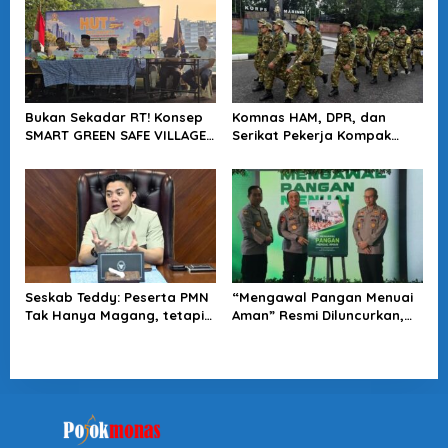
Bukan Sekadar RT! Konsep
Komnas HAM, DPR, dan
SMART GREEN SAFE VILLAGE
Serikat Pekerja Kompak
5.0 Tawarkan Solusi Masa
Minta Tragedi Latsarmil
Depan Kota
KDMP Diusut
Seskab Teddy: Peserta PMN
“Mengawal Pangan Menuai
Tak Hanya Magang, tetapi
Aman” Resmi Diluncurkan,
Juga Mendapat
Jadi Karya Terbaru
Penghasilan
Wakapolri