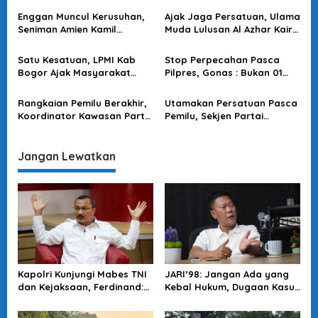
i
dalam Harmoni untuk NKRI
Anak-anak Negeri
Enggan Muncul Kerusuhan,
Ajak Jaga Persatuan, Ulama
p
Seniman Amien Kamil
Muda Lulusan Al Azhar Kairo
o
Dukung Deskresi Polri
Minta Masyarakat Tak
Jelang Pelantikan Presiden
Terpancing Gaduhnya
s
Satu Kesatuan, LPMI Kab
Stop Perpecahan Pasca
Masalah Papua dan UAS
Bogor Ajak Masyarakat
Pilpres, Gonas : Bukan 01
Jaga NKRI Utamakan
dan 02 Tapi Sebut
Persatuan Bangsa
Persatuan Indonesia
Rangkaian Pemilu Berakhir,
Utamakan Persatuan Pasca
Koordinator Kawasan Partai
Pemilu, Sekjen Partai
Solidaritas Melanesia : Kini
Solidaritas Melanesia :
Saatnya Masyarakat
Saatnya Lupakan
Bersatu
Perbedaan
Jangan Lewatkan
Kapolri Kunjungi Mabes TNI
JARI’98: Jangan Ada yang
dan Kejaksaan, Ferdinand:
Kebal Hukum, Dugaan Kasus
Langkah Positif Perkuat
Jampidsus Harus Diusut
Soliditas Antar Lembaga
Tuntas