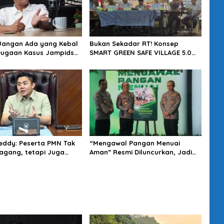
 Jangan Ada yang Kebal
Bukan Sekadar RT! Konsep
Dugaan Kasus Jampidsus
SMART GREEN SAFE VILLAGE 5.0
usut Tuntas
Tawarkan Solusi Masa Depan
Kota
eddy: Peserta PMN Tak
“Mengawal Pangan Menuai
gang, tetapi Juga
Aman” Resmi Diluncurkan, Jadi
t Penghasilan
Karya Terbaru Wakapolri