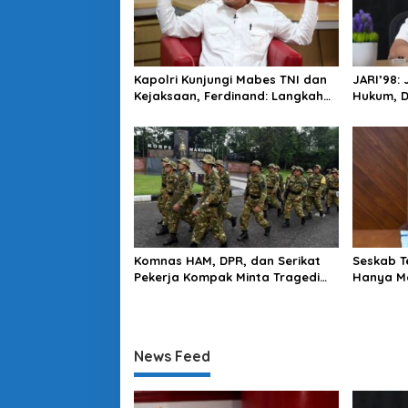
Kapolri Kunjungi Mabes TNI dan
JARI’98:
Kejaksaan, Ferdinand: Langkah
Hukum, 
Positif Perkuat Soliditas Antar
Harus Di
Lembaga
Komnas HAM, DPR, dan Serikat
Seskab T
Pekerja Kompak Minta Tragedi
Hanya Ma
Latsarmil KDMP Diusut
Mendapa
News Feed