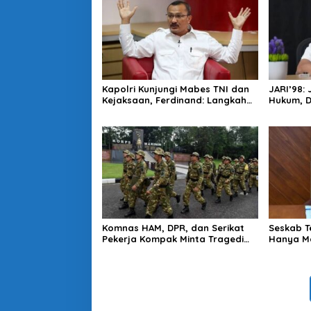
Kapolri Kunjungi Mabes TNI dan
JARI’98:
Kejaksaan, Ferdinand: Langkah
Hukum, 
Positif Perkuat Soliditas Antar
Harus Di
Lembaga
Komnas HAM, DPR, dan Serikat
Seskab T
Pekerja Kompak Minta Tragedi
Hanya Ma
Latsarmil KDMP Diusut
Mendapa