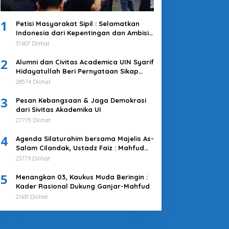
1
Petisi Masyarakat Sipil : Selamatkan
Indonesia dari Kepentingan dan Ambisi
Kekuasaan Jokowi & Kroni-kroninya!
37607 Dilihat
Kembalikan Indonesia untuk
2
Kepentingan Rakyat
Alumni dan Civitas Academica UIN Syarif
Hidayatullah Beri Pernyataan Sikap
Merespons Penyelenggaraan Pemilu
28574 Dilihat
2024
3
Pesan Kebangsaan & Jaga Demokrasi
dari Sivitas Akademika UI
27715 Dilihat
4
Agenda Silaturahim bersama Majelis As-
Salam Cilandak, Ustadz Faiz : Mahfud
MD adalah Pilihan Terbaik
23779 Dilihat
5
Menangkan 03, Kaukus Muda Beringin :
Kader Rasional Dukung Ganjar-Mahfud
21631 Dilihat