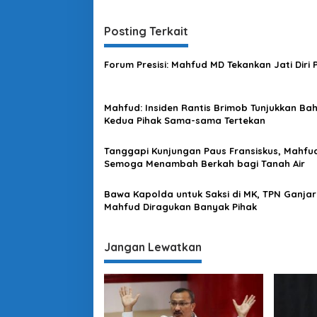
v
i
Posting Terkait
g
a
Forum Presisi: Mahfud MD Tekankan Jati Diri P
s
i
Mahfud: Insiden Rantis Brimob Tunjukkan Ba
p
Kedua Pihak Sama-sama Tertekan
o
Tanggapi Kunjungan Paus Fransiskus, Mahfud
s
Semoga Menambah Berkah bagi Tanah Air
Bawa Kapolda untuk Saksi di MK, TPN Ganjar
Mahfud Diragukan Banyak Pihak
Jangan Lewatkan