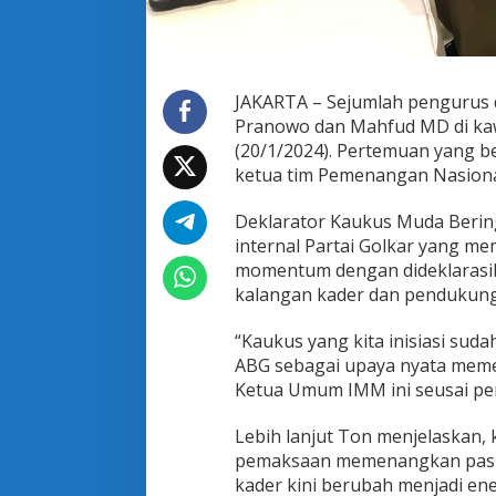
u
d
JAKARTA – Sejumlah pengurus d
Pranowo dan Mahfud MD di kawa
(20/1/2024). Pertemuan yang be
ketua tim Pemenangan Nasional
Deklarator Kaukus Muda Berin
internal Partai Golkar yang 
momentum dengan dideklarasi
kalangan kader dan pendukung P
“Kaukus yang kita inisiasi sud
ABG sebagai upaya nyata mem
Ketua Umum IMM ini seusai pe
Lebih lanjut Ton menjelaskan,
pemaksaan memenangkan paslo
kader kini berubah menjadi ene