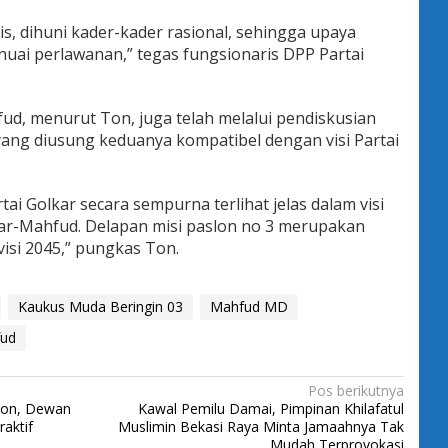
is, dihuni kader-kader rasional, sehingga upaya
enuai perlawanan,” tegas fungsionaris DPP Partai
d, menurut Ton, juga telah melalui pendiskusian
 yang diusung keduanya kompatibel dengan visi Partai
ai Golkar secara sempurna terlihat jelas dalam visi
ar-Mahfud. Delapan misi paslon no 3 merupakan
isi 2045,” pungkas Ton.
Kaukus Muda Beringin 03
Mahfud MD
fud
Pos berikutnya
bon, Dewan
Kawal Pemilu Damai, Pimpinan Khilafatul
raktif
Muslimin Bekasi Raya Minta Jamaahnya Tak
Mudah Terprovokasi