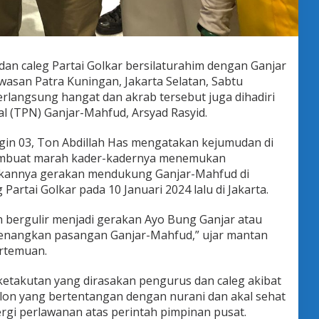
an caleg Partai Golkar bersilaturahim dengan Ganjar
san Patra Kuningan, Jakarta Selatan, Sabtu
rlangsung hangat dan akrab tersebut juga dihadiri
 (TPN) Ganjar-Mahfud, Arsyad Rasyid.
gin 03, Ton Abdillah Has mengatakan kejumudan di
membuat marah kader-kadernya menemukan
kannya gerakan mendukung Ganjar-Mahfud di
artai Golkar pada 10 Januari 2024 lalu di Jakarta.
ah bergulir menjadi gerakan Ayo Bung Ganjar atau
enangkan pasangan Ganjar-Mahfud,” ujar mantan
rtemuan.
 ketakutan yang dirasakan pengurus dan caleg akibat
n yang bertentangan dengan nurani dan akal sehat
rgi perlawanan atas perintah pimpinan pusat.