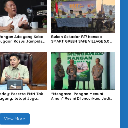
 Jangan Ada yang Kebal
Bukan Sekadar RT! Konsep
Dugaan Kasus Jampidsus
SMART GREEN SAFE VILLAGE 5.0
usut Tuntas
Tawarkan Solusi Masa Depan
Kota
eddy: Peserta PMN Tak
“Mengawal Pangan Menuai
gang, tetapi Juga
Aman” Resmi Diluncurkan, Jadi
t Penghasilan
Karya Terbaru Wakapolri
View More