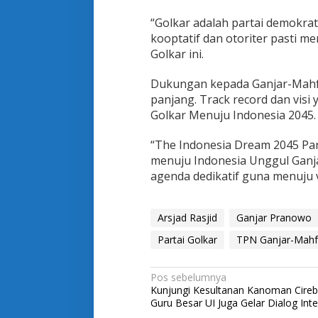
“Golkar adalah partai demokrat
kooptatif dan otoriter pasti m
Golkar ini.
Dukungan kepada Ganjar-Mahfu
panjang. Track record dan visi
Golkar Menuju Indonesia 2045.
“The Indonesia Dream 2045 Part
menuju Indonesia Unggul Ganj
agenda dedikatif guna menuju v
Arsjad Rasjid
Ganjar Pranowo
Partai Golkar
TPN Ganjar-Mah
N
Pos sebelumnya
Kunjungi Kesultanan Kanoman Cire
a
Guru Besar UI Juga Gelar Dialog Inte