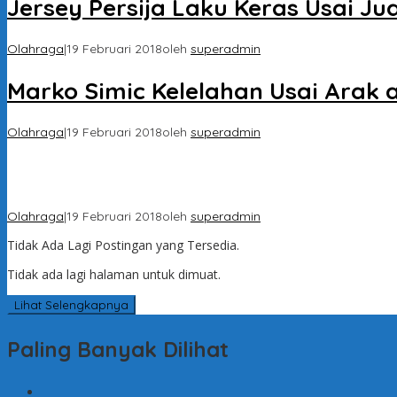
Jersey Persija Laku Keras Usai Ju
Olahraga
|
19 Februari 2018
oleh
superadmin
Marko Simic Kelelahan Usai Arak 
Olahraga
|
19 Februari 2018
oleh
superadmin
Galeri Foto Klub Sepakbola Indone
Olahraga
|
19 Februari 2018
oleh
superadmin
Tidak Ada Lagi Postingan yang Tersedia.
Tidak ada lagi halaman untuk dimuat.
Lihat Selengkapnya
Paling Banyak Dilihat