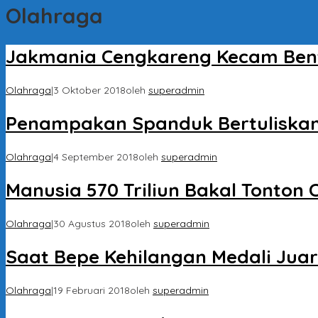
Olahraga
Jakmania Cengkareng Kecam Ben
Olahraga
|
3 Oktober 2018
oleh
superadmin
Penampakan Spanduk Bertuliskan 
Olahraga
|
4 September 2018
oleh
superadmin
Manusia 570 Triliun Bakal Tonton
Olahraga
|
30 Agustus 2018
oleh
superadmin
Saat Bepe Kehilangan Medali Juar
Olahraga
|
19 Februari 2018
oleh
superadmin