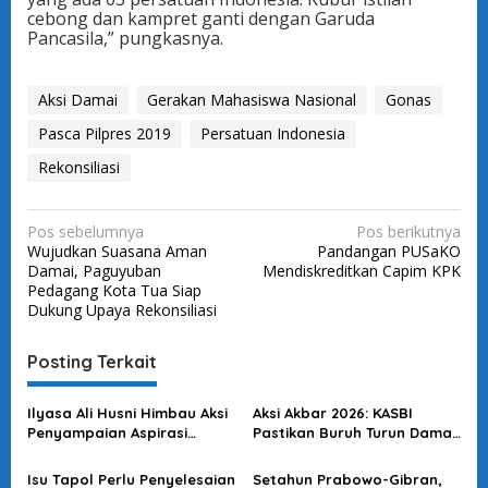
cebong dan kampret ganti dengan Garuda
Pancasila,” pungkasnya.
Aksi Damai
Gerakan Mahasiswa Nasional
Gonas
Pasca Pilpres 2019
Persatuan Indonesia
Rekonsiliasi
N
Pos sebelumnya
Pos berikutnya
Wujudkan Suasana Aman
Pandangan PUSaKO
a
Damai, Paguyuban
Mendiskreditkan Capim KPK
v
Pedagang Kota Tua Siap
Dukung Upaya Rekonsiliasi
i
g
Posting Terkait
a
s
Ilyasa Ali Husni Himbau Aksi
Aksi Akbar 2026: KASBI
Penyampaian Aspirasi
Pastikan Buruh Turun Damai,
i
Sesuai Hukum dan
Dorong Reformasi Upah
p
Perundang-undangan
dan Patuhi Aturan
Isu Tapol Perlu Penyelesaian
Setahun Prabowo-Gibran,