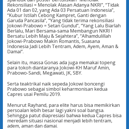
Rekonsiliasi = Menolak Alasan Adanya NKRI”, “Tidak
Ada 01 dan 02, yang Ada 03 Persatuan Indonesia”,
“Kubur Istilah Cebong Kampret, Ganti dengan
Garuda Pancasila”, “Yang tidak terima rekonsiliasi
Jokowi-Prabowo = Setan Gundul”, “Yang Lalu Biarlah
Berlalu, Mari Bersama-sama Membangun NKRI !
Bersatu Lebih Maju & Sejahtera”, “Alhamdulillah
Jokowi-Prabowo Makin Romantis, Suasana
Indonesia Jadi Lebih Tentram, Adem, Ayem, Aman &
Damai”.
Selain itu, massa Gonas ada juga memakai topeng
para tokoh diantaranya Jokowi-KH Maruf Amin,
Prabowo-Sandi, Megawati, JK, SBY.
Serta teaktrikal naik sepeda Jokowi boncengi
Prabowo sebagai simbol keharmonisan kedua
Capres usai Pemilu 2019.
Menurut Rayhand, para elite harus bisa memikirkan
persoalan lebih besar lagi yakni soal bangsa.
Sehingga patut diapresiasi bahwa kedua Capres bisa
meredam situasi nasional menjadi lebih tentram,
adem, aman dan damai.