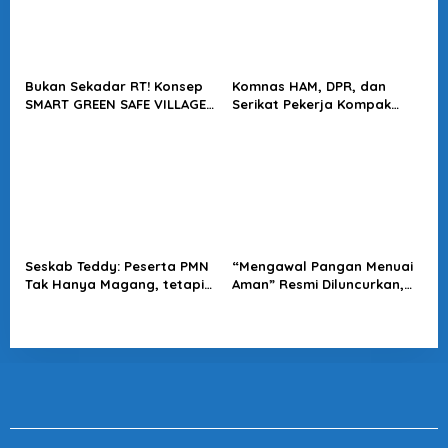
Bukan Sekadar RT! Konsep
Komnas HAM, DPR, dan
SMART GREEN SAFE VILLAGE
Serikat Pekerja Kompak
5.0 Tawarkan Solusi Masa
Minta Tragedi Latsarmil
Depan Kota
KDMP Diusut
Seskab Teddy: Peserta PMN
“Mengawal Pangan Menuai
Tak Hanya Magang, tetapi
Aman” Resmi Diluncurkan,
Juga Mendapat
Jadi Karya Terbaru
Penghasilan
Wakapolri