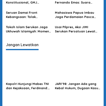
Kepolisian
o
Konstitusional, GMJ
Fernando Emas: Suara
Ingatkan Bahaya Eksploitasi
Rakyat Harus Damai!
s
Politik dalam Aksi Massa
Seruan Damai Front
Mahasiswa Papua Imbau
Kebangsaan: Tolak
Jaga Perdamaian Pasca
Anarkisme, Dukung
Pilkada Puncak Jaya
Reformasi Polri
Tokoh Islam Serukan Jaga
Usai Pilpres, Aksi JIMI
Ukhuwah Islamiyah: Momen
Serukan Persatuan Lewat
Lebaran Saatnya Saling
Kenakan Topeng Para Tokoh
Memaafkan di Tengah
dengan Saling
Polemik Gus Fuad Plered
Bergandengan Tangan
Jangan Lewatkan
Kapolri Kunjungi Mabes TNI
JARI’98: Jangan Ada yang
dan Kejaksaan, Ferdinand:
Kebal Hukum, Dugaan Kasus
Langkah Positif Perkuat
Jampidsus Harus Diusut
Soliditas Antar Lembaga
Tuntas