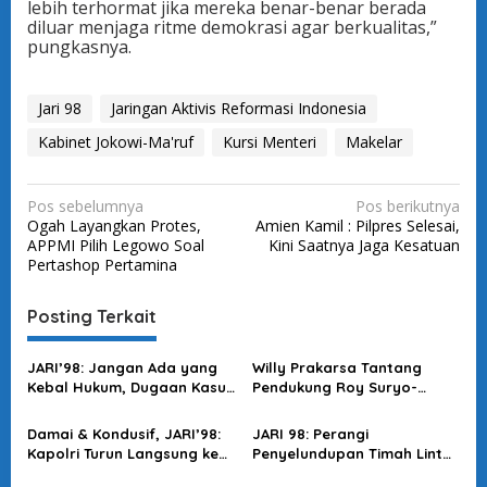
lebih terhormat jika mereka benar-benar berada
diluar menjaga ritme demokrasi agar berkualitas,”
pungkasnya.
Jari 98
Jaringan Aktivis Reformasi Indonesia
Kabinet Jokowi-Ma'ruf
Kursi Menteri
Makelar
N
Pos sebelumnya
Pos berikutnya
Ogah Layangkan Protes,
Amien Kamil : Pilpres Selesai,
a
APPMI Pilih Legowo Soal
Kini Saatnya Jaga Kesatuan
v
Pertashop Pertamina
i
Posting Terkait
g
a
JARI’98: Jangan Ada yang
Willy Prakarsa Tantang
s
Kebal Hukum, Dugaan Kasus
Pendukung Roy Suryo-
Jampidsus Harus Diusut
Dokter Tifa: Berani Buktikan
i
Tuntas
di Meja Hijau?
Damai & Kondusif, JARI’98:
JARI 98: Perangi
p
Kapolri Turun Langsung ke
Penyelundupan Timah Lintas
o
Lapangan Amankan May
Negara, Dukung Penuh