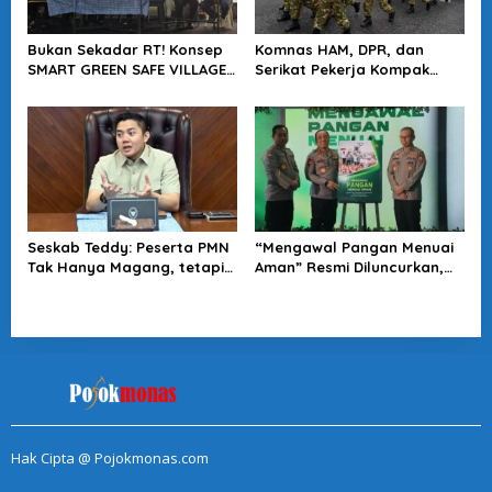
Bukan Sekadar RT! Konsep
Komnas HAM, DPR, dan
SMART GREEN SAFE VILLAGE
Serikat Pekerja Kompak
5.0 Tawarkan Solusi Masa
Minta Tragedi Latsarmil
Depan Kota
KDMP Diusut
Seskab Teddy: Peserta PMN
“Mengawal Pangan Menuai
Tak Hanya Magang, tetapi
Aman” Resmi Diluncurkan,
Juga Mendapat
Jadi Karya Terbaru
Penghasilan
Wakapolri
Hak Cipta @ Pojokmonas.com