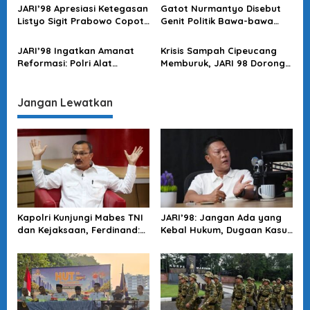
Day
Langkah Dittipidter!
s
JARI’98 Apresiasi Ketegasan
Gatot Nurmantyo Disebut
Listyo Sigit Prabowo Copot
Genit Politik Bawa-bawa
Kapolres Bima yang Terlibat
Polri, Aktivis 98 Ungkit
Narkoba
Kinerja Nol Saat Jadi
JARI’98 Ingatkan Amanat
Krisis Sampah Cipeucang
Panglima
Reformasi: Polri Alat
Memburuk, JARI 98 Dorong
Negara di Bawah Presiden
Penegak Hukum Bertindak
Tegas
Jangan Lewatkan
Kapolri Kunjungi Mabes TNI
JARI’98: Jangan Ada yang
dan Kejaksaan, Ferdinand:
Kebal Hukum, Dugaan Kasus
Langkah Positif Perkuat
Jampidsus Harus Diusut
Soliditas Antar Lembaga
Tuntas