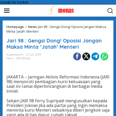
Lewati ke konten
Homepage
/
News
Jari 98 : Gengsi Dong! Oposisi Jangan Maksa
Minta 'Jatah' Menteri
Jari 98 : Gengsi Dong! Oposisi Jangan
Maksa Minta ‘Jatah’ Menteri
Superadmin
21 Juli 2019
News
694 Dilihat
JAKARTA – Jaringan Aktivis Reformasi Indonesia (JARI
98) menyoroti pembagian kursi kekuasaan yang
saat ini ramai diperbincangkan di berbagai media
sosial.
Sekjen JARI 98 Ferry Supriyadi mengusulkan kepada
Presiden Jokowi jika ada partai yang ingin memaksa
meminta kursi Menteri sebaiknya diberi jengkok saja
yang ada di tiap dapur rumah rakyat.