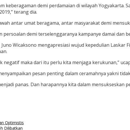
lam keberagaman demi perdamaian di wilayah Yogyakarta. S
019,” terang dia.
huwah antar umat beragama, antar masyarakat demi mensuks
persoalan demi terselenggaranya kampanye damai dan berm
uno Wicaksono mengapresiasi wujud kepedulian Laskar Fisa
nan.
negatif maka dari itu perlu kita menjaga kerukunan,” ucap
nyampaikan pesan penting dalam ceramahnya yakni tidak
enjadi panas. Dan harapannya kita dalam mensukseskan pem
an Optimistis
h Dilibatkan