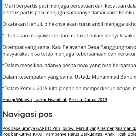
“Mari berpartisipasi menjaga persatuan dan kesatuan da
bentuk partisipasi menjaga Kampanye damai pada Pemilu 2
Dikatakan Hanuji, pihaknya akan turut andil menjaga uk
“Utamakan musyawarah dan mufakat dalam menyelesaikan 
Ditempat yang sama, Kasi Pelayanan Desa Panggungharjo J
masyarakat bisa tetap menjaga kebersamaan dan keruku
“Dalam mensikapi adanya berita hoax yang bisa berdampak 
Dalam kesempatan yang sama, Ustadz Muhammad Banu me
“Dalam Pemilu 2019 kita janganlah memperkeruh situasi m
Hanuji Wibowo
Laskar Fisabilillah
Pemilu Damai 2019
Navigasi pos
Pos sebelumnya
GARBI : Pilih Jokowi-Ma’ruf yang Berpengalaman d
Pos berikutnya
KPAI : Kampanye Harus Berkualitas, Anak Tidak Bole