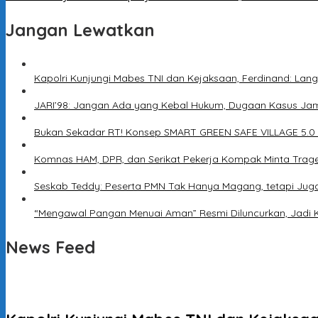
Jangan Lewatkan
Kapolri Kunjungi Mabes TNI dan Kejaksaan, Ferdinand: Lang
JARI’98: Jangan Ada yang Kebal Hukum, Dugaan Kasus Jam
Bukan Sekadar RT! Konsep SMART GREEN SAFE VILLAGE 5.0
Komnas HAM, DPR, dan Serikat Pekerja Kompak Minta Trage
Seskab Teddy: Peserta PMN Tak Hanya Magang, tetapi Jug
“Mengawal Pangan Menuai Aman” Resmi Diluncurkan, Jadi 
News Feed