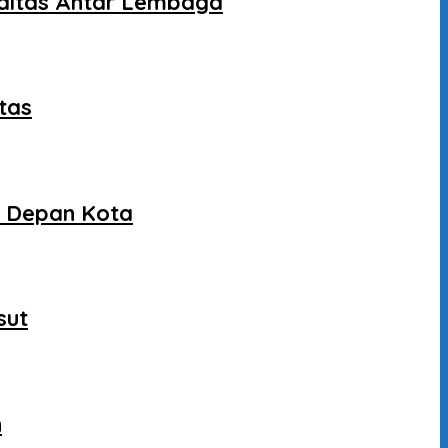
liditas Antar Lembaga
tas
a Depan Kota
sut
n