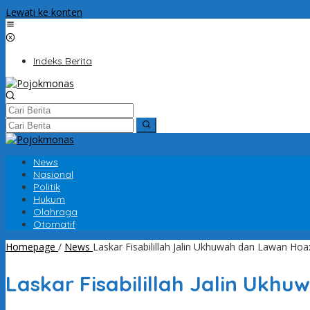
Lewati ke konten
Indeks Berita
News
Nasional
Politik
Hukum
Olahraga
Otomatif
Homepage
/
News
Laskar Fisabilillah Jalin Ukhuwah dan Lawan H
Laskar Fisabilillah Jalin Uk