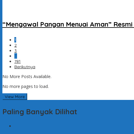
“Mengawal Pangan Menuai Aman” Resmi D
1
2
3
…
781
Berikutnya
No More Posts Available.
No more pages to load.
View More
Paling Banyak Dilihat
1