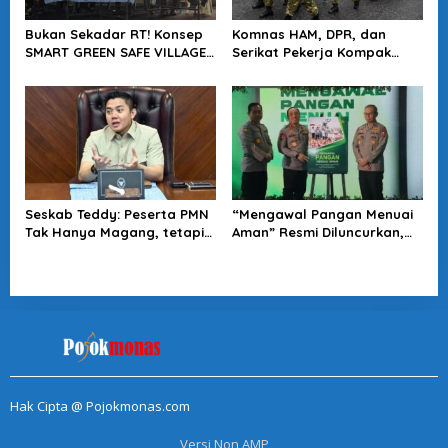
Bukan Sekadar RT! Konsep
Komnas HAM, DPR, dan
SMART GREEN SAFE VILLAGE
Serikat Pekerja Kompak
5.0 Tawarkan Solusi Masa
Minta Tragedi Latsarmil
Depan Kota
KDMP Diusut
Seskab Teddy: Peserta PMN
“Mengawal Pangan Menuai
Tak Hanya Magang, tetapi
Aman” Resmi Diluncurkan,
Juga Mendapat
Jadi Karya Terbaru
Penghasilan
Wakapolri
Hak Cipta @ Pojokmonas.com
Versi Non AMP