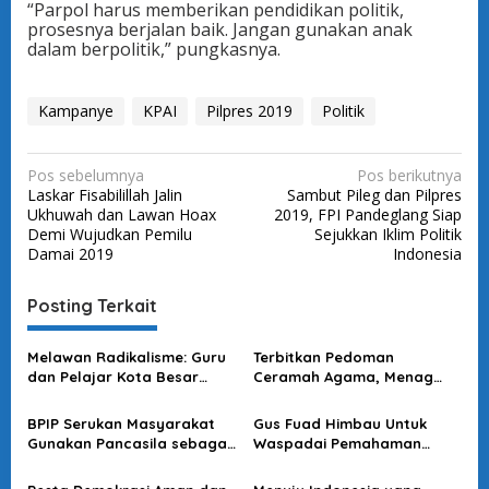
“Parpol harus memberikan pendidikan politik,
prosesnya berjalan baik. Jangan gunakan anak
dalam berpolitik,” pungkasnya.
Kampanye
KPAI
Pilpres 2019
Politik
N
Pos sebelumnya
Pos berikutnya
Laskar Fisabilillah Jalin
Sambut Pileg dan Pilpres
a
Ukhuwah dan Lawan Hoax
2019, FPI Pandeglang Siap
v
Demi Wujudkan Pemilu
Sejukkan Iklim Politik
Damai 2019
Indonesia
i
g
Posting Terkait
a
s
Melawan Radikalisme: Guru
Terbitkan Pedoman
dan Pelajar Kota Besar
Ceramah Agama, Menag
i
Bahas Akar Permasalahan
Tegaskan Penceramah Tak
p
di FGD
Boleh Provokasi &
BPIP Serukan Masyarakat
Gus Fuad Himbau Untuk
Kampanye Politik
o
Gunakan Pancasila sebagai
Waspadai Pemahaman
Acuan Berpolitik
Agama Sepotong-Potong
s
yang Mengarah ke Ranah