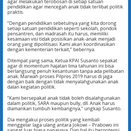
agar melakukan terobosan di setiap satuan
pendidikan agar mencegah anak tidak terlibat politik
praktis.
“Dengan pendidikan sebetulnya yang kita dorong
setiap satuan pendidikan seperti sekolah, pondok
pensantren, dan madrasah itu harus, memiliki
kesamaan visi tidak posisikan anak-anak menjadi
orang yang dipolitisasi. Kami akan koordinasikan
dengan kementerian terkait,” bebernya.
Ditempat yang sama, Ketua KPAI Susanto sepakat
agar di momentum hajatan lima tahunan ini bisa
berlangsung penuh kesantunan tanpa ada pelibatan
anak. Marwah proses Pilpres 2019 harus di jaga
dengan baik dengan tidak menyalahgunakan anak
dalan kegiatan politik.
“Kami bersepakat anak tidak boleh disalahgunakan
dalam politik, SARA maupun bully, dll. Anak harus
diamankan tumbuh kembangnya,” ungkap Susanto.
Dia mengakui proses politik yang kembali
menggelar laga ulang antara Jokowi – Prabowo ini
sangat luar biasa panasnya. Dan hal itu berpotensi