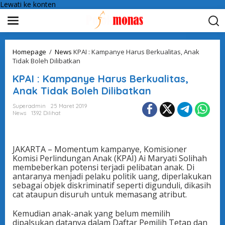
Lewati ke konten
Homepage
/
News
KPAI : Kampanye Harus Berkualitas, Anak
Tidak Boleh Dilibatkan
KPAI : Kampanye Harus Berkualitas,
Anak Tidak Boleh Dilibatkan
Superadmin
25 Maret 2019
News
1392 Dilihat
JAKARTA – Momentum kampanye, Komisioner
Komisi Perlindungan Anak (KPAI) Ai Maryati Solihah
membeberkan potensi terjadi pelibatan anak. Di
antaranya menjadi pelaku politik uang, diperlakukan
sebagai objek diskriminatif seperti digunduli, dikasih
cat ataupun disuruh untuk memasang atribut.
Kemudian anak-anak yang belum memilih
dipalsukan datanya dalam Daftar Pemilih Tetap dan