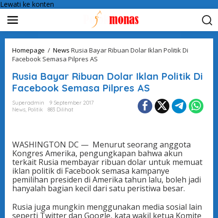
Lewati ke konten
Homepage
/
News
Rusia Bayar Ribuan Dolar Iklan Politik Di
Facebook Semasa Pilpres AS
Rusia Bayar Ribuan Dolar Iklan Politik Di
Facebook Semasa Pilpres AS
Superadmin
9 September 2017
News
,
Politik
883 Dilihat
WASHINGTON DC — Menurut seorang anggota
Kongres Amerika, pengungkapan bahwa akun
terkait Rusia membayar ribuan dolar untuk memuat
iklan politik di Facebook semasa kampanye
pemilihan presiden di Amerika tahun lalu, boleh jadi
hanyalah bagian kecil dari satu peristiwa besar.
Rusia juga mungkin menggunakan media sosial lain
seperti Twitter dan Google, kata wakil ketua Komite