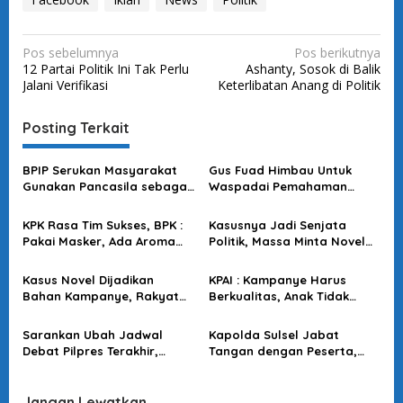
N
Pos sebelumnya
Pos berikutnya
12 Partai Politik Ini Tak Perlu
Ashanty, Sosok di Balik
a
Jalani Verifikasi
Keterlibatan Anang di Politik
v
i
Posting Terkait
g
a
BPIP Serukan Masyarakat
Gus Fuad Himbau Untuk
Gunakan Pancasila sebagai
Waspadai Pemahaman
s
Acuan Berpolitik
Agama Sepotong-Potong
yang Mengarah ke Ranah
i
KPK Rasa Tim Sukses, BPK :
Kasusnya Jadi Senjata
Politik
Pakai Masker, Ada Aroma
Politik, Massa Minta Novel
p
Konspirasi yang Tak Sedap
Baswedan Keluar
o
Tinggalkan Tim Penyidik
Kasus Novel Dijadikan
KPAI : Kampanye Harus
s
Bahan Kampanye, Rakyat
Berkualitas, Anak Tidak
Muak KPK Kini Terlibat Politik
Boleh Dilibatkan
Praktis
Sarankan Ubah Jadwal
Kapolda Sulsel Jabat
Debat Pilpres Terakhir,
Tangan dengan Peserta,
Pengamat IPI : Karena
Usai Pimpin Apel Pagi
Terlalu Mepet Akhir
Kampanye
Jangan Lewatkan