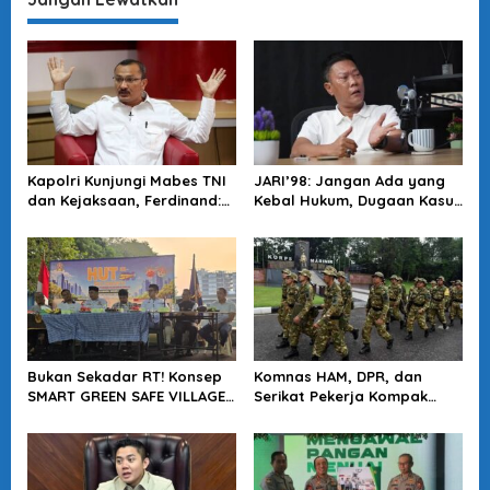
Kapolri Kunjungi Mabes TNI
JARI’98: Jangan Ada yang
dan Kejaksaan, Ferdinand:
Kebal Hukum, Dugaan Kasus
Langkah Positif Perkuat
Jampidsus Harus Diusut
Soliditas Antar Lembaga
Tuntas
Bukan Sekadar RT! Konsep
Komnas HAM, DPR, dan
SMART GREEN SAFE VILLAGE
Serikat Pekerja Kompak
5.0 Tawarkan Solusi Masa
Minta Tragedi Latsarmil
Depan Kota
KDMP Diusut