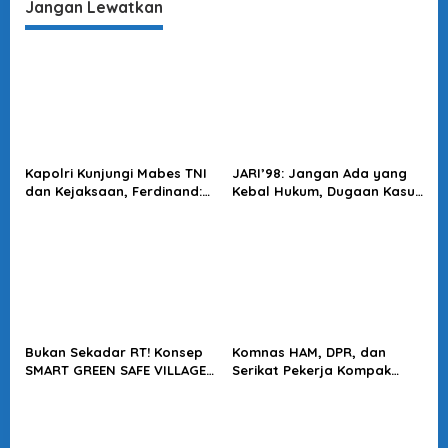
Jangan Lewatkan
Kapolri Kunjungi Mabes TNI
JARI’98: Jangan Ada yang
dan Kejaksaan, Ferdinand:
Kebal Hukum, Dugaan Kasus
Langkah Positif Perkuat
Jampidsus Harus Diusut
Soliditas Antar Lembaga
Tuntas
Bukan Sekadar RT! Konsep
Komnas HAM, DPR, dan
SMART GREEN SAFE VILLAGE
Serikat Pekerja Kompak
5.0 Tawarkan Solusi Masa
Minta Tragedi Latsarmil
Depan Kota
KDMP Diusut