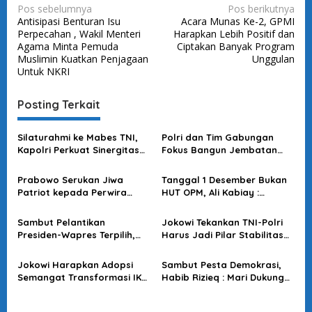
N
Pos sebelumnya
Pos berikutnya
Antisipasi Benturan Isu
Acara Munas Ke-2, GPMI
a
Perpecahan , Wakil Menteri
Harapkan Lebih Positif dan
v
Agama Minta Pemuda
Ciptakan Banyak Program
Muslimin Kuatkan Penjagaan
Unggulan
i
Untuk NKRI
g
a
Posting Terkait
s
Silaturahmi ke Mabes TNI,
Polri dan Tim Gabungan
i
Kapolri Perkuat Sinergitas
Fokus Bangun Jembatan
p
TNI-Polri
Pascabanjir Donggala
o
Prabowo Serukan Jiwa
Tanggal 1 Desember Bukan
Patriot kepada Perwira
HUT OPM, Ali Kabiay :
s
Muda TNI-Polri di Upacara
Masyarakat Jangan
Praspa
Terprovokasi
Sambut Pelantikan
Jokowi Tekankan TNI-Polri
Presiden-Wapres Terpilih,
Harus Jadi Pilar Stabilitas
Gerakan Mahasiswa Tangsel
Nasional Ditengah
Bersatu : Kawal TNI-Polri
Ketidakpastian Global
Jokowi Harapkan Adopsi
Sambut Pesta Demokrasi,
Jaga Kondusifitas
Semangat Transformasi IKN
Habib Rizieq : Mari Dukung
sebagai Kota Masa Depan
TNI-Polri Wujudkan Pemilu
Damai