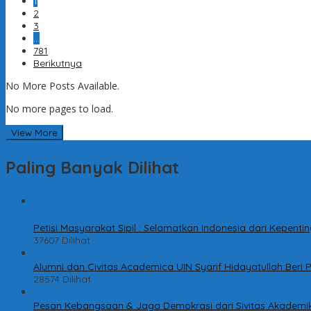
1
2
3
…
781
Berikutnya
No More Posts Available.
No more pages to load.
View More
Paling Banyak Dilihat
1
Petisi Masyarakat Sipil : Selamatkan Indonesia dari Kepen
37607 Dilihat
2
Alumni dan Civitas Academica UIN Syarif Hidayatullah Ber
28574 Dilihat
3
Pesan Kebangsaan & Jaga Demokrasi dari Sivitas Akademik