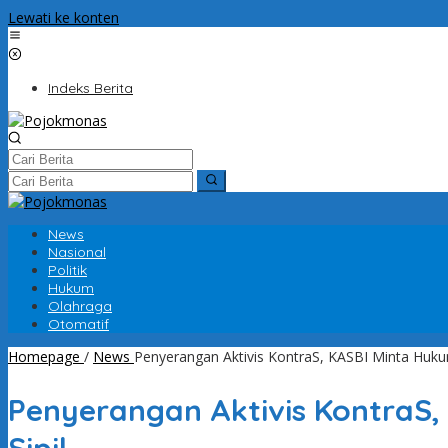
Lewati ke konten
Indeks Berita
News
Nasional
Politik
Hukum
Olahraga
Otomatif
Homepage
/
News
Penyerangan Aktivis KontraS, KASBI Minta Hukum
Penyerangan Aktivis KontraS,