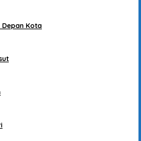
a Depan Kota
sut
n
i