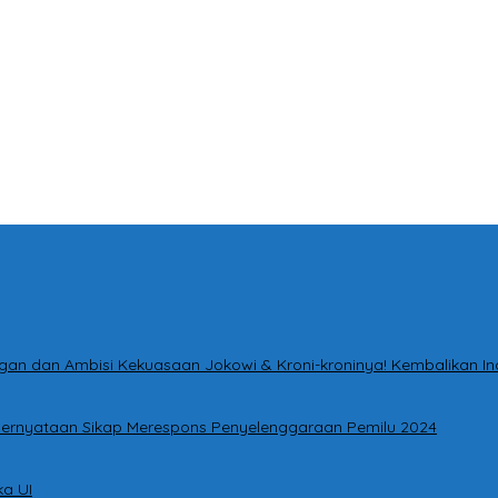
tingan dan Ambisi Kekuasaan Jokowi & Kroni-kroninya! Kembalikan I
i Pernyataan Sikap Merespons Penyelenggaraan Pemilu 2024
a UI