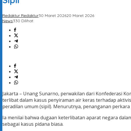
Sipil
Redaktur Redaktur
30 Maret 2026
20 Maret 2026
News
330 Dilihat
Jakarta – Unang Sunarno, perwakilan dari Konfederasi Kong
terlibat dalam kasus penyiraman air keras terhadap akti
peradilan umum (sipil). Menurutnya, penanganan perkara 
Ia menilai bahwa dugaan keterlibatan aparat negara dala
sebagai kasus pidana biasa.