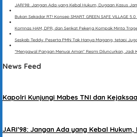
JARI’98: Jangan Ada yang Kebal Hukum, Dugaan Kasus Jam
Bukan Sekadar RT! Konsep SMART GREEN SAFE VILLAGE 5.0
Komnas HAM, DPR, dan Serikat Pekerja Kompak Minta Trage
Seskab Teddy: Peserta PMN Tak Hanya Magang, tetapi Jug
“Mengawal Pangan Menuai Aman” Resmi Diluncurkan, Jadi 
News Feed
Kapolri Kunjungi Mabes TNI dan Kejaksaa
JARI’98: Jangan Ada yang Kebal Hukum, 