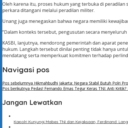
Oleh karena itu, proses hukum yang terbuka di peradilan s
perkara ditangani melalui peradilan militer.
Unang juga menegaskan bahwa negara memiliki kewajiban u
“Dalam konteks tersebut, pengusutan secara menyeluruh d
KASBI, lanjutnya, mendorong pemerintah dan aparat pene
hukum. Langkah tersebut dinilai penting tidak hanya unt
mendatang serta memperkuat komitmen terhadap perlindu
Navigasi pos
Pos sebelumnya
Hikmahbudhi Jakarta: Negara Stabil Butuh Polri P
Pos berikutnya
Pedas! Fernando Emas Tegur Keras TNI: Anti Kritik? 
Jangan Lewatkan
Kapolri Kunjungi Mabes TNI dan Kejaksaan, Ferdinand: Lang