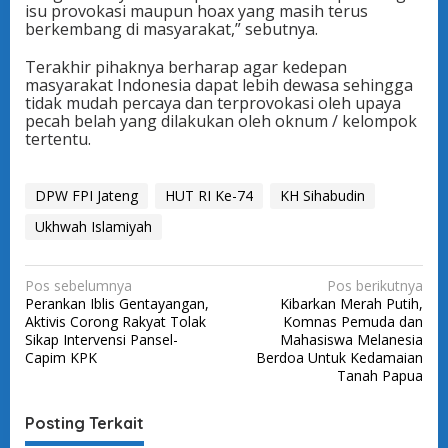
isu provokasi maupun hoax yang masih terus
berkembang di masyarakat,” sebutnya.
Terakhir pihaknya berharap agar kedepan
masyarakat Indonesia dapat lebih dewasa sehingga
tidak mudah percaya dan terprovokasi oleh upaya
pecah belah yang dilakukan oleh oknum / kelompok
tertentu.
DPW FPI Jateng
HUT RI Ke-74
KH Sihabudin
Ukhwah Islamiyah
N
Pos sebelumnya
Pos berikutnya
Perankan Iblis Gentayangan,
Kibarkan Merah Putih,
a
Aktivis Corong Rakyat Tolak
Komnas Pemuda dan
v
Sikap Intervensi Pansel-
Mahasiswa Melanesia
Capim KPK
Berdoa Untuk Kedamaian
i
Tanah Papua
g
a
Posting Terkait