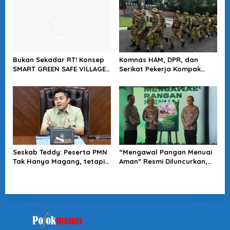
Bukan Sekadar RT! Konsep
Komnas HAM, DPR, dan
SMART GREEN SAFE VILLAGE
Serikat Pekerja Kompak
5.0 Tawarkan Solusi Masa
Minta Tragedi Latsarmil
Depan Kota
KDMP Diusut
Seskab Teddy: Peserta PMN
“Mengawal Pangan Menuai
Tak Hanya Magang, tetapi
Aman” Resmi Diluncurkan,
Juga Mendapat
Jadi Karya Terbaru
Penghasilan
Wakapolri