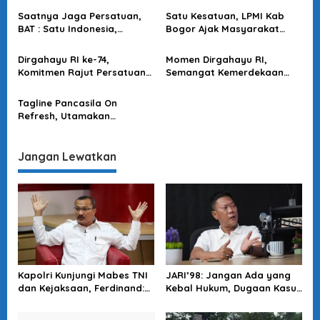
s
Saatnya Jaga Persatuan,
Satu Kesatuan, LPMI Kab
i
BAT : Satu Indonesia,
Bogor Ajak Masyarakat
p
Bersaudara Sabang Sampai
Jaga NKRI Utamakan
Merauke
Persatuan Bangsa
o
Dirgahayu RI ke-74,
Momen Dirgahayu RI,
Komitmen Rajut Persatuan
Semangat Kemerdekaan
s
dalam Bhineka Tunggal Ika
Bertoleransi dan Saling
Jaga Persatuan
Tagline Pancasila On
Refresh, Utamakan
Persatuan Stop Bonceng
“Pedagang” Kekuasaan
Jangan Lewatkan
Kapolri Kunjungi Mabes TNI
JARI’98: Jangan Ada yang
dan Kejaksaan, Ferdinand:
Kebal Hukum, Dugaan Kasus
Langkah Positif Perkuat
Jampidsus Harus Diusut
Soliditas Antar Lembaga
Tuntas