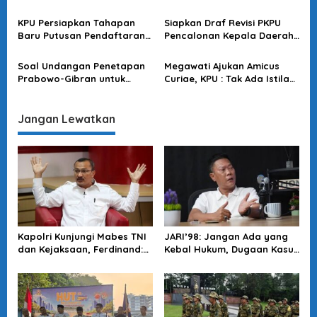
Beredar di Publik
dengan KPU, Bawaslu, DKPP
s
& Kemendagri bahas
KPU Persiapkan Tahapan
Siapkan Draf Revisi PKPU
Rancangan PKPU
Baru Putusan Pendaftaran
Pencalonan Kepala Daerah,
Paslon Pilkada 2024 Usai
KPU : Tindak Lanjuti Putusan
Putusan MK
MK
Soal Undangan Penetapan
Megawati Ajukan Amicus
Prabowo-Gibran untuk
Curiae, KPU : Tak Ada Istilah
Ganjar-Mahfud, KPU : Sudah
Itu di UU Pemilu
Kami Kirim
Jangan Lewatkan
Kapolri Kunjungi Mabes TNI
JARI’98: Jangan Ada yang
dan Kejaksaan, Ferdinand:
Kebal Hukum, Dugaan Kasus
Langkah Positif Perkuat
Jampidsus Harus Diusut
Soliditas Antar Lembaga
Tuntas