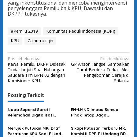
yang inkonstitusional dan mencoba mengintervensi
penyelenggara Pemilu baik KPU, Bawaslu dan
DKPP,” tukasnya.
#Pemilu 2019
Komunitas Peduli Indonesia (KOPI)
KPU
Zainurroziqin
N
Pos sebelumnya
Pos berikutnya
Kawal Pemilu, DKPP Didesak
GP Ansor Tangsel Sampaikan
a
Tindaklanjuti Soal Hubungan
Turut Berduka Terkait Aksi
v
Saudara Tim BPN 02 dengan
Pengeboman Gereja di
Komisioner KPU
Srilanka
i
g
Posting Terkait
a
s
Nopa Supensi Soroti
EN-LMND Imbau Semua
Kelemahan Digitalisasi
Pihak Tetap Jaga
i
Pemilu, Minta KPU Benahi
Kondusifitas & Perdamaian
p
Sistem agar Tak Jadi
Pasca Pilkada 2024
Merujuk Putusan MK, Draf
Sikapi Putusan Terbaru MK,
Sumber Misinformasi
o
Peraturan KPU Soal Pilkada
Komisi II DPR RI Undang RDP