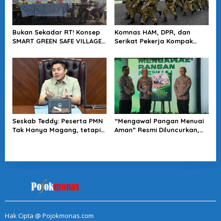
Bukan Sekadar RT! Konsep
Komnas HAM, DPR, dan
SMART GREEN SAFE VILLAGE
Serikat Pekerja Kompak
5.0 Tawarkan Solusi Masa
Minta Tragedi Latsarmil
Depan Kota
KDMP Diusut
Seskab Teddy: Peserta PMN
“Mengawal Pangan Menuai
Tak Hanya Magang, tetapi
Aman” Resmi Diluncurkan,
Juga Mendapat
Jadi Karya Terbaru
Penghasilan
Wakapolri
Hak Cipta @ Pojokmonas.com