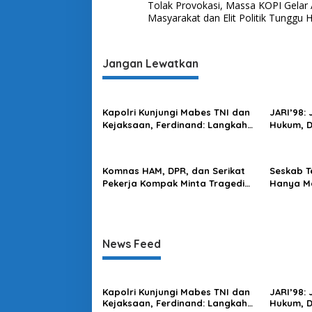
Tolak Provokasi, Massa KOPI Gelar 
i
a
Masyarakat dan Elit Politik Tunggu 
t
v
A
k
i
s
Jangan Lewatkan
i
g
P
a
e
n
s
Kapolri Kunjungi Mabes TNI dan
JARI’98:
g
Kejaksaan, Ferdinand: Langkah
Hukum, 
i
e
Positif Perkuat Soliditas Antar
Harus Di
b
p
Lembaga
o
o
m
Komnas HAM, DPR, dan Serikat
Seskab T
a
Pekerja Kompak Minta Tragedi
Hanya Ma
s
n
Latsarmil KDMP Diusut
Mendapa
G
e
r
News Feed
e
j
a
d
Kapolri Kunjungi Mabes TNI dan
JARI’98:
i
Kejaksaan, Ferdinand: Langkah
Hukum, 
S