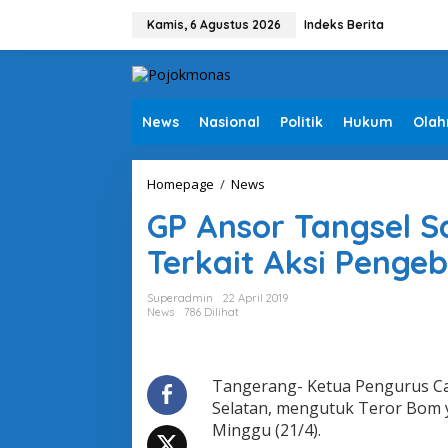
L
e
Kamis, 6 Agustus 2026
Indeks Berita
w
a
t
i
k
News
Nasional
Politik
Hukum
Olah
e
k
o
Homepage
/
News
G
n
P
t
GP Ansor Tangsel 
A
e
n
n
Terkait Aksi Penge
s
o
r
Superadmin
22 April 2019
T
News
786 Dilihat
a
n
g
s
Tangerang- Ketua Pengurus C
e
Selatan, mengutuk Teror Bom y
l
Minggu (21/4).
S