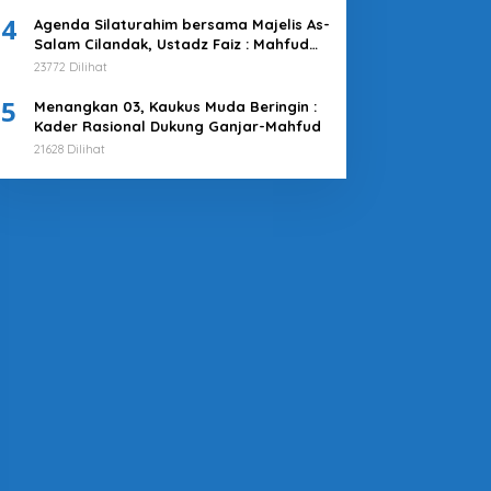
4
Agenda Silaturahim bersama Majelis As-
Salam Cilandak, Ustadz Faiz : Mahfud
MD adalah Pilihan Terbaik
23772 Dilihat
5
Menangkan 03, Kaukus Muda Beringin :
Kader Rasional Dukung Ganjar-Mahfud
21628 Dilihat