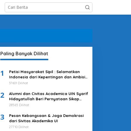
Paling Banyak Dilihat
1
Petisi Masyarakat Sipil : Selamatkan
Indonesia dari Kepentingan dan Ambisi
Kekuasaan Jokowi & Kroni-kroninya!
37601 Dilihat
Kembalikan Indonesia untuk
2
Kepentingan Rakyat
Alumni dan Civitas Academica UIN Syarif
Hidayatullah Beri Pernyataan Sikap
Merespons Penyelenggaraan Pemilu
28565 Dilihat
2024
3
Pesan Kebangsaan & Jaga Demokrasi
dari Sivitas Akademika UI
27710 Dilihat