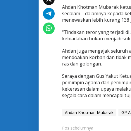
a
Ahdan Khotman Mubarak ketu
m
p
sedalam – dalamnya kepada kelu
a
menewaskan lebih kurang 138 j
i
k
“Tindakan teror yang terjadi d
a
kebiadaban bukan menjadi sol
n
T
u
Ahdan juga mengajak seluruh 
r
mendoakan korban dan tidak m
u
ras dan golongan.
t
B
Seraya dengan Gus Yakut Ket
e
r
pemimpin agama dan pemimpin 
d
kekerasan dalam upaya melak
u
segala cara dalam mencapai tuju
k
a
T
Ahdan Khotman Mubarak
e
GP A
r
k
N
Pos sebelumnya
a