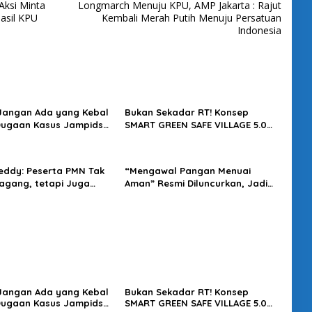
Aksi Minta
Longmarch Menuju KPU, AMP Jakarta : Rajut
Hasil KPU
Kembali Merah Putih Menuju Persatuan
Indonesia
 Jangan Ada yang Kebal
Bukan Sekadar RT! Konsep
Dugaan Kasus Jampidsus
SMART GREEN SAFE VILLAGE 5.0
usut Tuntas
Tawarkan Solusi Masa Depan
Kota
eddy: Peserta PMN Tak
“Mengawal Pangan Menuai
gang, tetapi Juga
Aman” Resmi Diluncurkan, Jadi
t Penghasilan
Karya Terbaru Wakapolri
 Jangan Ada yang Kebal
Bukan Sekadar RT! Konsep
Dugaan Kasus Jampidsus
SMART GREEN SAFE VILLAGE 5.0