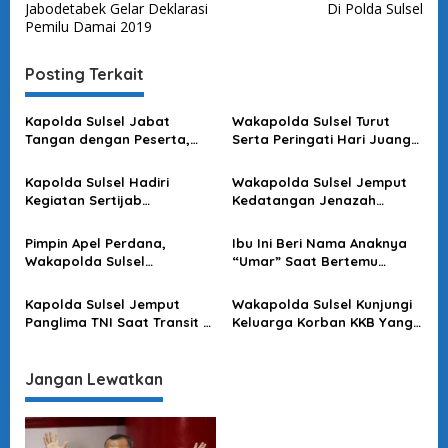
v
Jabodetabek Gelar Deklarasi
Di Polda Sulsel
Pemilu Damai 2019
i
g
Posting Terkait
a
s
Kapolda Sulsel Jabat
Wakapolda Sulsel Turut
Tangan dengan Peserta,
Serta Peringati Hari Juang
i
Usai Pimpin Apel Pagi
Kartika di Bone
p
Kapolda Sulsel Hadiri
Wakapolda Sulsel Jemput
o
Kegiatan Sertijab
Kedatangan Jenazah
Komandan Pangkalan TNI
Korban KKB di Bandara
s
AU Sultan Hasanuddin
Sultan Hasanuddin
Pimpin Apel Perdana,
Ibu Ini Beri Nama Anaknya
Wakapolda Sulsel
“Umar” Saat Bertemu
Sampaikan Ini
Kapolda Sulsel
Kapolda Sulsel Jemput
Wakapolda Sulsel Kunjungi
Panglima TNI Saat Transit Di
Keluarga Korban KKB Yang
Makassar
Terjadi Di Papua
Jangan Lewatkan