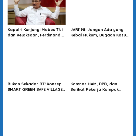
Kapolri Kunjungi Mabes TNI
JARI’98: Jangan Ada yang
dan Kejaksaan, Ferdinand:
Kebal Hukum, Dugaan Kasus
Langkah Positif Perkuat
Jampidsus Harus Diusut
Soliditas Antar Lembaga
Tuntas
Bukan Sekadar RT! Konsep
Komnas HAM, DPR, dan
SMART GREEN SAFE VILLAGE
Serikat Pekerja Kompak
5.0 Tawarkan Solusi Masa
Minta Tragedi Latsarmil
Depan Kota
KDMP Diusut