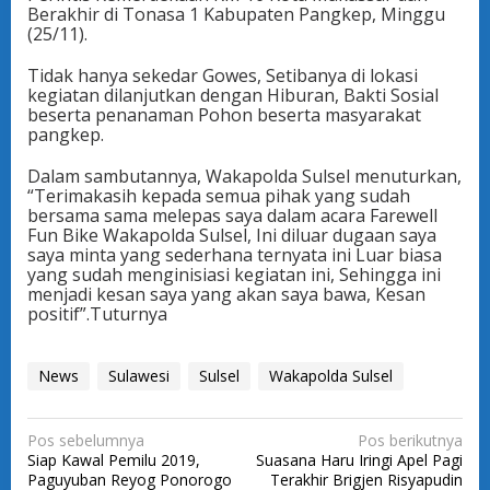
Berakhir di Tonasa 1 Kabupaten Pangkep, Minggu
(25/11).
Tidak hanya sekedar Gowes, Setibanya di lokasi
kegiatan dilanjutkan dengan Hiburan, Bakti Sosial
beserta penanaman Pohon beserta masyarakat
pangkep.
Dalam sambutannya, Wakapolda Sulsel menuturkan,
“Terimakasih kepada semua pihak yang sudah
bersama sama melepas saya dalam acara Farewell
Fun Bike Wakapolda Sulsel, Ini diluar dugaan saya
saya minta yang sederhana ternyata ini Luar biasa
yang sudah menginisiasi kegiatan ini, Sehingga ini
menjadi kesan saya yang akan saya bawa, Kesan
positif”.Tuturnya
News
Sulawesi
Sulsel
Wakapolda Sulsel
N
Pos sebelumnya
Pos berikutnya
Siap Kawal Pemilu 2019,
Suasana Haru Iringi Apel Pagi
a
Paguyuban Reyog Ponorogo
Terakhir Brigjen Risyapudin