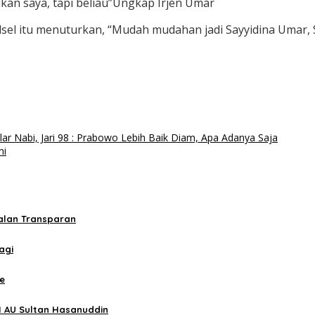
kan saya, tapi beliau”Ungkap Irjen Umar
ulsel itu menuturkan, “Mudah mudahan jadi Sayyidina Umar
lar Nabi, Jari 98 : Prabowo Lebih Baik Diam, Apa Adanya Saja
ni
jalan Transparan
agi
ne
I AU Sultan Hasanuddin