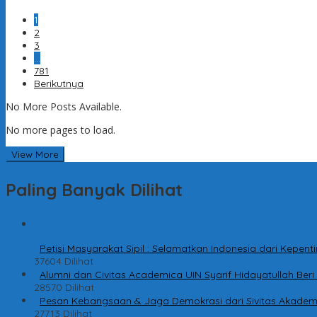
1
2
3
…
781
Berikutnya
No More Posts Available.
No more pages to load.
View More
Paling Banyak Dilihat
1
Petisi Masyarakat Sipil : Selamatkan Indonesia dari Kepe
37604 Dilihat
2
Alumni dan Civitas Academica UIN Syarif Hidayatullah Be
28570 Dilihat
3
Pesan Kebangsaan & Jaga Demokrasi dari Sivitas Akadem
27713 Dilihat