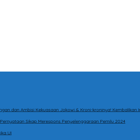
ntingan dan Ambisi Kekuasaan Jokowi & Kroni-kroninya! Kembalikan
ri Pernyataan Sikap Merespons Penyelenggaraan Pemilu 2024
ika UI