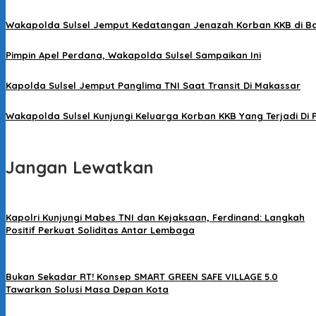
Wakapolda Sulsel Jemput Kedatangan Jenazah Korban KKB di B
Pimpin Apel Perdana, Wakapolda Sulsel Sampaikan Ini
Kapolda Sulsel Jemput Panglima TNI Saat Transit Di Makassar
Wakapolda Sulsel Kunjungi Keluarga Korban KKB Yang Terjadi Di
Jangan Lewatkan
Kapolri Kunjungi Mabes TNI dan Kejaksaan, Ferdinand: Langkah
Positif Perkuat Soliditas Antar Lembaga
Bukan Sekadar RT! Konsep SMART GREEN SAFE VILLAGE 5.0
Tawarkan Solusi Masa Depan Kota