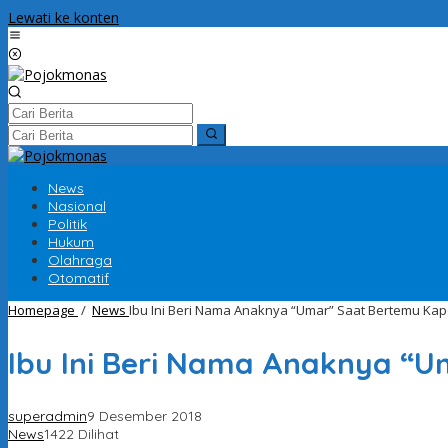
Lewati ke konten
News
Nasional
Politik
Hukum
Olahraga
Otomatif
Homepage
/
News
Ibu Ini Beri Nama Anaknya “Umar” Saat Bertemu Kap
Ibu Ini Beri Nama Anaknya “U
superadmin
9 Desember 2018
News
1422 Dilihat