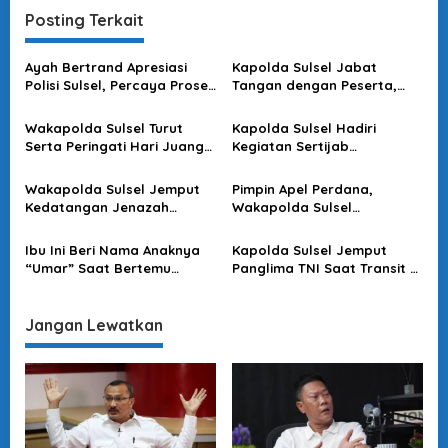
g
Posting Terkait
a
s
Ayah Bertrand Apresiasi
Kapolda Sulsel Jabat
Polisi Sulsel, Percaya Proses
Tangan dengan Peserta,
i
Hukum Berjalan Transparan
Usai Pimpin Apel Pagi
p
Wakapolda Sulsel Turut
Kapolda Sulsel Hadiri
o
Serta Peringati Hari Juang
Kegiatan Sertijab
Kartika di Bone
Komandan Pangkalan TNI
s
AU Sultan Hasanuddin
Wakapolda Sulsel Jemput
Pimpin Apel Perdana,
Kedatangan Jenazah
Wakapolda Sulsel
Korban KKB di Bandara
Sampaikan Ini
Sultan Hasanuddin
Ibu Ini Beri Nama Anaknya
Kapolda Sulsel Jemput
“Umar” Saat Bertemu
Panglima TNI Saat Transit Di
Kapolda Sulsel
Makassar
Jangan Lewatkan