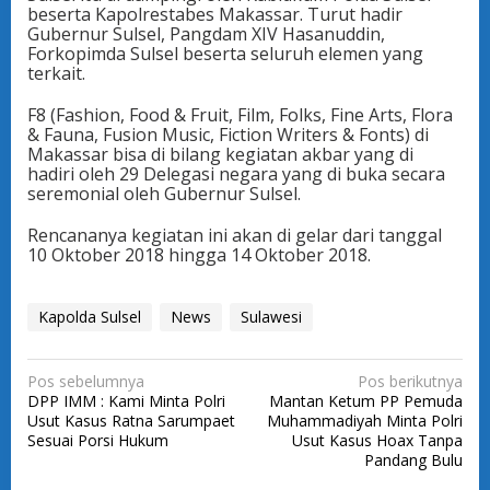
beserta Kapolrestabes Makassar. Turut hadir
Gubernur Sulsel, Pangdam XIV Hasanuddin,
Forkopimda Sulsel beserta seluruh elemen yang
terkait.
F8 (Fashion, Food & Fruit, Film, Folks, Fine Arts, Flora
& Fauna, Fusion Music, Fiction Writers & Fonts) di
Makassar bisa di bilang kegiatan akbar yang di
hadiri oleh 29 Delegasi negara yang di buka secara
seremonial oleh Gubernur Sulsel.
Rencananya kegiatan ini akan di gelar dari tanggal
10 Oktober 2018 hingga 14 Oktober 2018.
Kapolda Sulsel
News
Sulawesi
N
Pos sebelumnya
Pos berikutnya
DPP IMM : Kami Minta Polri
Mantan Ketum PP Pemuda
a
Usut Kasus Ratna Sarumpaet
Muhammadiyah Minta Polri
v
Sesuai Porsi Hukum
Usut Kasus Hoax Tanpa
Pandang Bulu
i