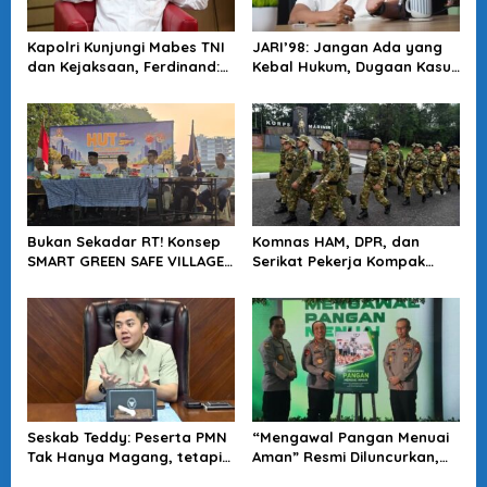
Kapolri Kunjungi Mabes TNI
JARI’98: Jangan Ada yang
dan Kejaksaan, Ferdinand:
Kebal Hukum, Dugaan Kasus
Langkah Positif Perkuat
Jampidsus Harus Diusut
Soliditas Antar Lembaga
Tuntas
Bukan Sekadar RT! Konsep
Komnas HAM, DPR, dan
SMART GREEN SAFE VILLAGE
Serikat Pekerja Kompak
5.0 Tawarkan Solusi Masa
Minta Tragedi Latsarmil
Depan Kota
KDMP Diusut
Seskab Teddy: Peserta PMN
“Mengawal Pangan Menuai
Tak Hanya Magang, tetapi
Aman” Resmi Diluncurkan,
Juga Mendapat
Jadi Karya Terbaru