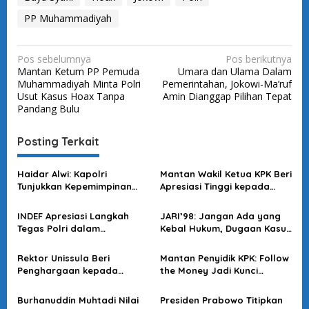
PP Muhammadiyah
N
Pos sebelumnya
Pos berikutnya
Mantan Ketum PP Pemuda
Umara dan Ulama Dalam
a
Muhammadiyah Minta Polri
Pemerintahan, Jokowi-Ma’ruf
v
Usut Kasus Hoax Tanpa
Amin Dianggap Pilihan Tepat
Pandang Bulu
i
g
Posting Terkait
a
s
Haidar Alwi: Kapolri
Mantan Wakil Ketua KPK Beri
Tunjukkan Kepemimpinan
Apresiasi Tinggi kepada
i
saat Tangani Perkara
Polri dalam Pengusutan
p
Sensitif
Kasus Blackout
INDEF Apresiasi Langkah
JARI’98: Jangan Ada yang
o
Tegas Polri dalam
Kebal Hukum, Dugaan Kasus
Mengungkap Kasus yang
Jampidsus Harus Diusut
s
Merugikan Keuangan
Tuntas
Rektor Unissula Beri
Mantan Penyidik KPK: Follow
Negara
Penghargaan kepada
the Money Jadi Kunci
Wakapolri atas Reformasi
Bongkar Korupsi Batu Bara
Polri
Burhanuddin Muhtadi Nilai
Presiden Prabowo Titipkan