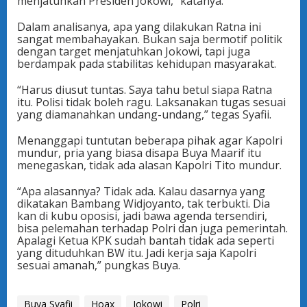
menjatuhkan Presiden Jokowi,” katanya.
Dalam analisanya, apa yang dilakukan Ratna ini
sangat membahayakan. Bukan saja bermotif politik
dengan target menjatuhkan Jokowi, tapi juga
berdampak pada stabilitas kehidupan masyarakat.
“Harus diusut tuntas. Saya tahu betul siapa Ratna
itu. Polisi tidak boleh ragu. Laksanakan tugas sesuai
yang diamanahkan undang-undang,” tegas Syafii.
Menanggapi tuntutan beberapa pihak agar Kapolri
mundur, pria yang biasa disapa Buya Maarif itu
menegaskan, tidak ada alasan Kapolri Tito mundur.
“Apa alasannya? Tidak ada. Kalau dasarnya yang
dikatakan Bambang Widjoyanto, tak terbukti. Dia
kan di kubu oposisi, jadi bawa agenda tersendiri,
bisa pelemahan terhadap Polri dan juga pemerintah.
Apalagi Ketua KPK sudah bantah tidak ada seperti
yang dituduhkan BW itu. Jadi kerja saja Kapolri
sesuai amanah,” pungkas Buya.
Buya Syafii
Hoax
Jokowi
Polri