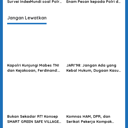
Survei IndexMundi soal Polri
Enam Pesan kepada Polri di
Tak Layak Jadi Rujukan
Momentum HUT
Ilmiah
Bhayangkara
Jangan Lewatkan
Kapolri Kunjungi Mabes TNI
JARI’98: Jangan Ada yang
dan Kejaksaan, Ferdinand:
Kebal Hukum, Dugaan Kasus
Langkah Positif Perkuat
Jampidsus Harus Diusut
Soliditas Antar Lembaga
Tuntas
Bukan Sekadar RT! Konsep
Komnas HAM, DPR, dan
SMART GREEN SAFE VILLAGE
Serikat Pekerja Kompak
5.0 Tawarkan Solusi Masa
Minta Tragedi Latsarmil