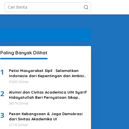
Paling Banyak Dilihat
1
Petisi Masyarakat Sipil : Selamatkan
Indonesia dari Kepentingan dan Ambisi
Kekuasaan Jokowi & Kroni-kroninya!
37605 Dilihat
Kembalikan Indonesia untuk
2
Kepentingan Rakyat
Alumni dan Civitas Academica UIN Syarif
Hidayatullah Beri Pernyataan Sikap
Merespons Penyelenggaraan Pemilu
28574 Dilihat
2024
3
Pesan Kebangsaan & Jaga Demokrasi
dari Sivitas Akademika UI
27713 Dilihat