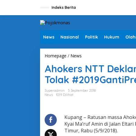
L
e
Indeks Berita
w
a
t
i
k
News
Nasional
Politik
Hukum
Olah
e
k
o
Homepage
/
News
A
n
h
t
Ahokers NTT Deklar
o
e
k
n
Tolak #2019GantiPr
e
r
s
Superadmin
5 September 2018
N
News
1019 Dilihat
T
T
D
e
Kupang – Ratusan massa Ahoke
k
Kyai Ma’ruf Amin di Jalan Elt
l
Timur, Rabu (5/9/2018).
a