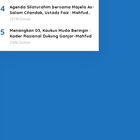
4
Agenda Silaturahim bersama Majelis As-
Salam Cilandak, Ustadz Faiz : Mahfud
MD adalah Pilihan Terbaik
23778 Dilihat
5
Menangkan 03, Kaukus Muda Beringin :
Kader Rasional Dukung Ganjar-Mahfud
21630 Dilihat