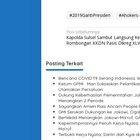
#2019GantiPresiden
#Ahokers
N
Pos sebelumnya
Kapolda Sulsel Sambut Langsung K
a
Rombongan KKDN Pasis Dikreg XLV
v
i
Posting Terkait
g
a
Bencana COVID-19 Serang Indonesia, Wa
s
Ketum GPMI : Mari Sukseskan Pelantika
Utamakan Persatuan
i
Dukung Keberhasilan Pemerintahan Jo
Menangkan 2 Periode
p
Sayangkan Amien Rais Ancam People P
o
GMI Serukan Dukungan ke Jokowi, Ogah
Bertekad Menangkan Jokowi-Ma’ruf, GA
s
Kepemimpinannya Penuh Kerja Nyata, 
Ma’ruf
Terbukti Kerja Nyata, Santri dan Kyai d