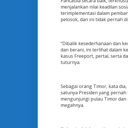
Pancasila secara baik, terkhus
a
menjalankan nilai keadilan sosi
k
#
terimplementasi dalam pembang
2
pelosok, dan ini tidak pernah 
0
1
9
G
“Dibalik kesederhanaan dan ke
a
n
dan berani, ini terlihat dalam
t
kasus Freeport, pertal, serta
i
tuturnya.
P
r
e
s
i
Sebagai orang Timor, kata dia,
d
satunya Presiden yang pernah 
e
mengunjungi pulau Timor dan 
n
megahnya.