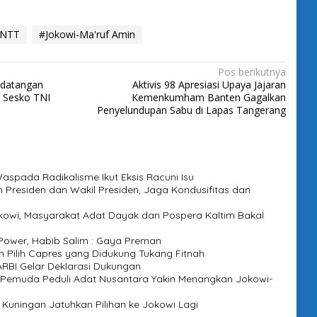
-NTT
#Jokowi-Ma'ruf Amin
Pos berikutnya
edatangan
Aktivis 98 Apresiasi Upaya Jajaran
 Sesko TNI
Kemenkumham Banten Gagalkan
Penyelundupan Sabu di Lapas Tangerang
spada Radikalisme Ikut Eksis Racuni Isu
n Presiden dan Wakil Presiden, Jaga Kondusifitas dan
kowi, Masyarakat Adat Dayak dan Pospera Kaltim Bakal
ower, Habib Salim : Gaya Preman
 Pilih Capres yang Didukung Tukang Fitnah
RBI Gelar Deklarasi Dukungan
Pemuda Peduli Adat Nusantara Yakin Menangkan Jokowi-
i Kuningan Jatuhkan Pilihan ke Jokowi Lagi