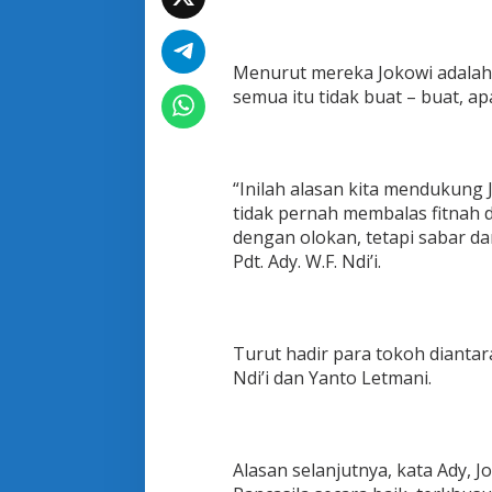
r
a
s
i
Menurut mereka Jokowi adalah 
D
semua itu tidak buat – buat, ap
u
k
u
n
g
“Inilah alasan kita mendukung 
J
tidak pernah membalas fitnah d
o
dengan olokan, tetapi sabar da
k
Pdt. Ady. W.F. Ndi’i.
o
w
i
,
T
Turut hadir para tokoh diantar
e
Ndi’i dan Yanto Letmani.
g
a
s
T
o
Alasan selanjutnya, kata Ady, 
l