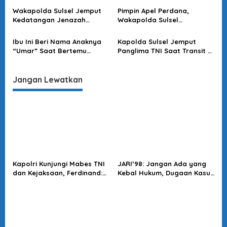
s
AU Sultan Hasanuddin
Wakapolda Sulsel Jemput
Pimpin Apel Perdana,
Kedatangan Jenazah
Wakapolda Sulsel
Korban KKB di Bandara
Sampaikan Ini
Sultan Hasanuddin
Ibu Ini Beri Nama Anaknya
Kapolda Sulsel Jemput
“Umar” Saat Bertemu
Panglima TNI Saat Transit Di
Kapolda Sulsel
Makassar
Jangan Lewatkan
Kapolri Kunjungi Mabes TNI
JARI’98: Jangan Ada yang
dan Kejaksaan, Ferdinand:
Kebal Hukum, Dugaan Kasus
Langkah Positif Perkuat
Jampidsus Harus Diusut
Soliditas Antar Lembaga
Tuntas