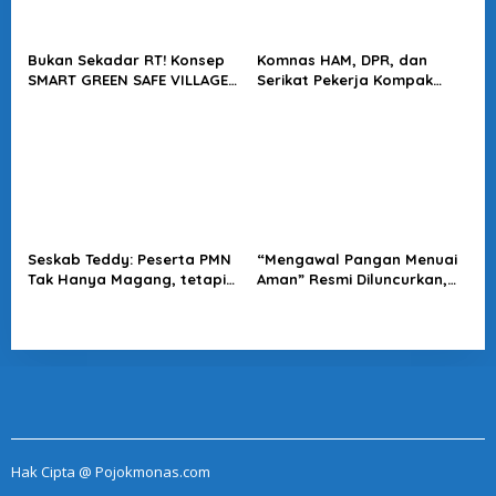
Bukan Sekadar RT! Konsep
Komnas HAM, DPR, dan
SMART GREEN SAFE VILLAGE
Serikat Pekerja Kompak
5.0 Tawarkan Solusi Masa
Minta Tragedi Latsarmil
Depan Kota
KDMP Diusut
Seskab Teddy: Peserta PMN
“Mengawal Pangan Menuai
Tak Hanya Magang, tetapi
Aman” Resmi Diluncurkan,
Juga Mendapat
Jadi Karya Terbaru
Penghasilan
Wakapolri
Hak Cipta @ Pojokmonas.com