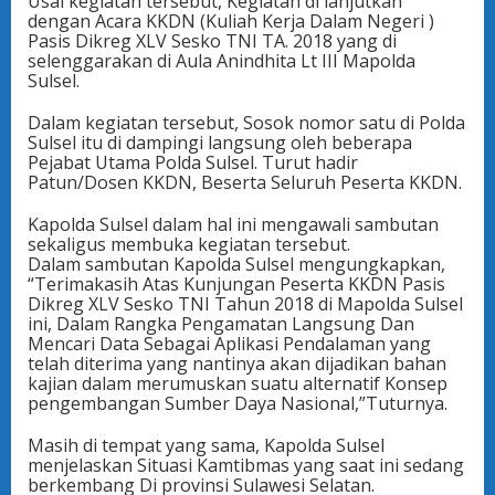
Usai kegiatan tersebut, Kegiatan di lanjutkan
dengan Acara KKDN (Kuliah Kerja Dalam Negeri )
Pasis Dikreg XLV Sesko TNI TA. 2018 yang di
selenggarakan di Aula Anindhita Lt III Mapolda
Sulsel.
Dalam kegiatan tersebut, Sosok nomor satu di Polda
Sulsel itu di dampingi langsung oleh beberapa
Pejabat Utama Polda Sulsel. Turut hadir
Patun/Dosen KKDN, Beserta Seluruh Peserta KKDN.
Kapolda Sulsel dalam hal ini mengawali sambutan
sekaligus membuka kegiatan tersebut.
Dalam sambutan Kapolda Sulsel mengungkapkan,
“Terimakasih Atas Kunjungan Peserta KKDN Pasis
Dikreg XLV Sesko TNI Tahun 2018 di Mapolda Sulsel
ini, Dalam Rangka Pengamatan Langsung Dan
Mencari Data Sebagai Aplikasi Pendalaman yang
telah diterima yang nantinya akan dijadikan bahan
kajian dalam merumuskan suatu alternatif Konsep
pengembangan Sumber Daya Nasional,”Tuturnya.
Masih di tempat yang sama, Kapolda Sulsel
menjelaskan Situasi Kamtibmas yang saat ini sedang
berkembang Di provinsi Sulawesi Selatan.