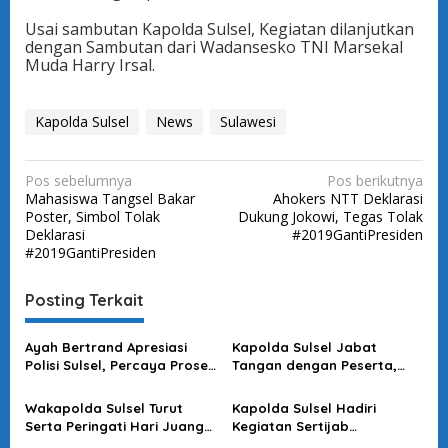
Usai sambutan Kapolda Sulsel, Kegiatan dilanjutkan
dengan Sambutan dari Wadansesko TNI Marsekal
Muda Harry Irsal.
Kapolda Sulsel
News
Sulawesi
N
Pos sebelumnya
Pos berikutnya
Mahasiswa Tangsel Bakar
Ahokers NTT Deklarasi
a
Poster, Simbol Tolak
Dukung Jokowi, Tegas Tolak
v
Deklarasi
#2019GantiPresiden
#2019GantiPresiden
i
g
Posting Terkait
a
s
Ayah Bertrand Apresiasi
Kapolda Sulsel Jabat
Polisi Sulsel, Percaya Proses
Tangan dengan Peserta,
i
Hukum Berjalan Transparan
Usai Pimpin Apel Pagi
p
Wakapolda Sulsel Turut
Kapolda Sulsel Hadiri
o
Serta Peringati Hari Juang
Kegiatan Sertijab
Kartika di Bone
Komandan Pangkalan TNI