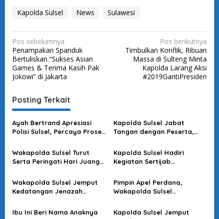
Kapolda Sulsel
News
Sulawesi
N
Pos sebelumnya
Pos berikutnya
Penampakan Spanduk
Timbulkan Konflik, Ribuan
a
Bertuliskan “Sukses Asian
Massa di Sulteng Minta
v
Games & Terima Kasih Pak
Kapolda Larang Aksi
Jokowi” di Jakarta
#2019GantiPresiden
i
g
Posting Terkait
a
s
Ayah Bertrand Apresiasi
Kapolda Sulsel Jabat
Polisi Sulsel, Percaya Proses
Tangan dengan Peserta,
i
Hukum Berjalan Transparan
Usai Pimpin Apel Pagi
p
Wakapolda Sulsel Turut
Kapolda Sulsel Hadiri
o
Serta Peringati Hari Juang
Kegiatan Sertijab
Kartika di Bone
Komandan Pangkalan TNI
s
AU Sultan Hasanuddin
Wakapolda Sulsel Jemput
Pimpin Apel Perdana,
Kedatangan Jenazah
Wakapolda Sulsel
Korban KKB di Bandara
Sampaikan Ini
Sultan Hasanuddin
Ibu Ini Beri Nama Anaknya
Kapolda Sulsel Jemput