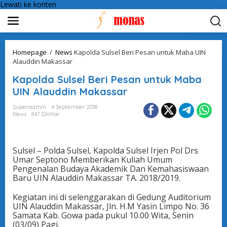
Lewati ke konten
Homepage
/
News
Kapolda Sulsel Beri Pesan untuk Maba UIN
Alauddin Makassar
Kapolda Sulsel Beri Pesan untuk Maba
UIN Alauddin Makassar
Superadmin
4 September 2018
News
847 Dilihat
Sulsel – Polda Sulsel, Kapolda Sulsel Irjen Pol Drs
Umar Septono Memberikan Kuliah Umum
Pengenalan Budaya Akademik Dan Kemahasiswaan
Baru UIN Alauddin Makassar TA. 2018/2019.
Kegiatan ini di selenggarakan di Gedung Auditorium
UIN Alauddin Makassar, Jln. H.M Yasin Limpo No. 36
Samata Kab. Gowa pada pukul 10.00 Wita, Senin
(03/09) Pagi.