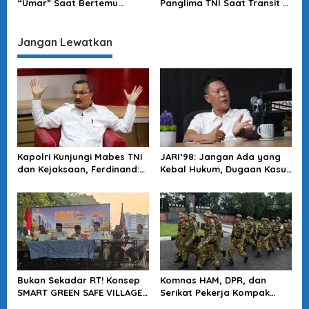
“Umar” Saat Bertemu
Panglima TNI Saat Transit Di
Kapolda Sulsel
Makassar
Jangan Lewatkan
Kapolri Kunjungi Mabes TNI
JARI’98: Jangan Ada yang
dan Kejaksaan, Ferdinand:
Kebal Hukum, Dugaan Kasus
Langkah Positif Perkuat
Jampidsus Harus Diusut
Soliditas Antar Lembaga
Tuntas
Bukan Sekadar RT! Konsep
Komnas HAM, DPR, dan
SMART GREEN SAFE VILLAGE
Serikat Pekerja Kompak
5.0 Tawarkan Solusi Masa
Minta Tragedi Latsarmil