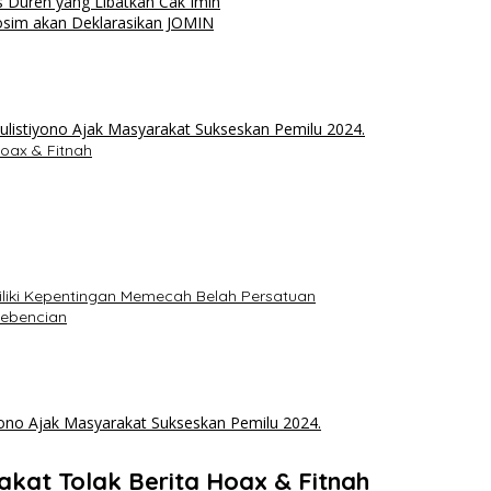
s Duren yang Libatkan Cak Imin
osim akan Deklarasikan JOMIN
oax & Fitnah
iki Kepentingan Memecah Belah Persatuan
Kebencian
kat Tolak Berita Hoax & Fitnah