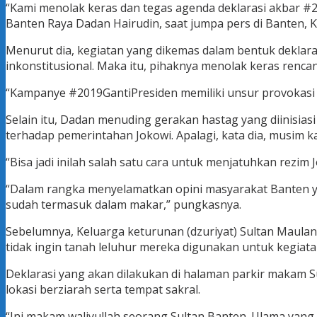
“Kami menolak keras dan tegas agenda deklarasi akbar #
Banten Raya Dadan Hairudin, saat jumpa pers di Banten, K
Menurut dia, kegiatan yang dikemas dalam bentuk deklar
inkonstitusional. Maka itu, pihaknya menolak keras renc
“Kampanye #2019GantiPresiden memiliki unsur provokasi
Selain itu, Dadan menuding gerakan hastag yang diinisia
terhadap pemerintahan Jokowi. Apalagi, kata dia, musim 
“Bisa jadi inilah salah satu cara untuk menjatuhkan rezim Jo
“Dalam rangka menyelamatkan opini masyarakat Banten y
sudah termasuk dalam makar,” pungkasnya.
Sebelumnya, Keluarga keturunan (dzuriyat) Sultan Maula
tidak ingin tanah leluhur mereka digunakan untuk kegiatan
Deklarasi yang akan dilakukan di halaman parkir makam Sul
lokasi berziarah serta tempat sakral.
“Ini makam waliyullah seorang Sultan Banten. Ulama yang