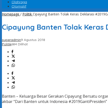
Olahraga
Otomatif
Homepage
/
Politik
Cipayung Banten Tolak Keras Deklarasi #2019Ga
Cipayung Banten Tolak Keras 
superadmin
9 Agustus 2018
Politik
684 Dilihat
Banten – Keluarga Besar Gerakan Cipayung Bersatu organ
akbar “Dari Banten untuk Indonesia #2019GantiPresiden” d