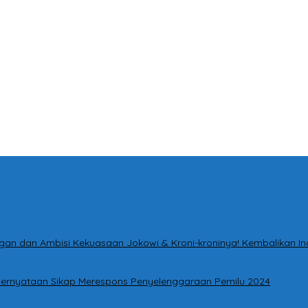
tingan dan Ambisi Kekuasaan Jokowi & Kroni-kroninya! Kembalikan I
i Pernyataan Sikap Merespons Penyelenggaraan Pemilu 2024