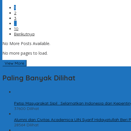
1
2
3
…
10
Berikutnya
No More Posts Available.
No more pages to load.
View More
Paling Banyak Dilihat
1
Petisi Masyarakat Sipil : Selamatkan Indonesia dari Kepen
37600 Dilihat
2
Alumni dan Civitas Academica UIN Syarif Hidayatullah Ber
28564 Dilihat
3