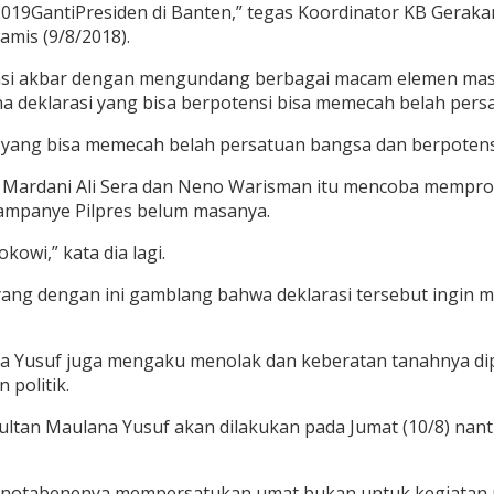
2019GantiPresiden di Banten,” tegas Koordinator KB Gerak
amis (9/8/2018).
asi akbar dengan mengundang berbagai macam elemen masya
ana deklarasi yang bisa berpotensi bisa memecah belah per
 yang bisa memecah belah persatuan bangsa dan berpotens
si Mardani Ali Sera dan Neno Warisman itu mencoba mempro
kampanye Pilpres belum masanya.
kowi,” kata dia lagi.
ang dengan ini gamblang bahwa deklarasi tersebut ingin 
na Yusuf juga mengaku menolak dan keberatan tanahnya di
 politik.
tan Maulana Yusuf akan dilakukan pada Jumat (10/8) nanti. 
 notabenenya mempersatukan umat bukan untuk kegiatan pol