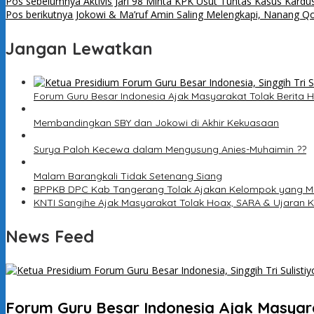
Pos sebelumnya
Aktivis Jari 98 Minta KPK Usut Tuntas Kasus Kardu
Pos berikutnya
Jokowi & Ma’ruf Amin Saling Melengkapi, Nanang Q
Jangan Lewatkan
Forum Guru Besar Indonesia Ajak Masyarakat Tolak Berita H
Membandingkan SBY dan Jokowi di Akhir Kekuasaan
Surya Paloh Kecewa dalam Mengusung Anies-Muhaimin ??
Malam Barangkali Tidak Setenang Siang
BPPKB DPC Kab Tangerang Tolak Ajakan Kelompok yang Mil
KNTI Sangihe Ajak Masyarakat Tolak Hoax, SARA & Ujaran 
News Feed
Forum Guru Besar Indonesia Ajak Masyara