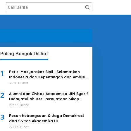
Paling Banyak Dilihat
1
Petisi Masyarakat Sipil : Selamatkan
Indonesia dari Kepentingan dan Ambisi
Kekuasaan Jokowi & Kroni-kroninya!
37608 Dilihat
Kembalikan Indonesia untuk
2
Kepentingan Rakyat
Alumni dan Civitas Academica UIN Syarif
Hidayatullah Beri Pernyataan Sikap
Merespons Penyelenggaraan Pemilu
28577 Dilihat
2024
3
Pesan Kebangsaan & Jaga Demokrasi
dari Sivitas Akademika UI
27719 Dilihat