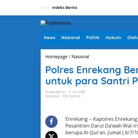
L
e
Indeks Berita
w
a
t
i
k
News
Nasional
Politik
Hukum
Olah
e
k
o
Homepage
/
Nasional
P
n
o
t
Polres Enrekang Be
l
e
r
n
untuk para Santri 
e
s
E
Superadmin
6 Juli 2018
n
Nasional
1007 Dilihat
r
e
k
a
Enrekang – Kapolres Enrekang 
n
Pesantren Darul Da’wah Wal-I
g
berupa Al-Qur’an. Jumat ( 6/7/1
B