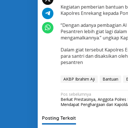
e
Kegiatan pemberian bantuan b
r
i
Kapolres Enrekang kepada Pon
B
a
“Dengan adanya pembagian Al Q
n
Pesantren lebih giat lagi dal
t
mengamalkannya.” ungkap Kap
u
a
n
Dalam giat tersebut Kapolres
A
para santri dan disaksikan ole
l
pesantren
-
Q
u
r
AKBP Ibrahim Aji
Bantuan
'
a
N
Pos sebelumnya
n
Berkat Prestasinya, Anggota Polres
u
a
Mendapat Penghargaan dari Kapolda
n
v
t
u
i
Posting Terkait
k
p
g