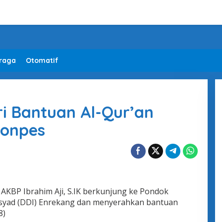
raga
Otomatif
ri Bantuan Al-Qur’an
Ponpes
AKBP Ibrahim Aji, S.IK berkunjung ke Pondok
rsyad (DDI) Enrekang dan menyerahkan bantuan
8)