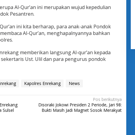
erupa Al-Qur’an ini merupakan wujud kepedulian
dok Pesantren.
ur’an ini kita berharap, para anak-anak Pondok
am membaca Al-Qur’an, menghapalnyannya bahkan
olres.
 Enrekang memberikan langsung Al-qur’an kepada
h sekertaris Ust. Ulil dan para pengurus pondok
Enrekang
Kapolres Enrekang
News
Pos berikutnya
 Enrekang
Disoraki Jokowi Presiden 2 Periode, Jari 98:
 Sulsel
Bukti Masih Jadi Magnet Sosok Merakyat