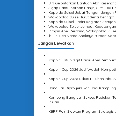
a
BIN Gelontorkan Bantuan Alat Kesehat
a
r
Sigap Bantu Korban Banjir, GPMI DKI Be
a
s
Kapolda Sulsel Jabat Tangan dengan P
S
Wakapolda Sulsel Turut Serta Peringati
i
a
Kapolda Sulsel Hadiri Kegiatan Serti
n
Wakapolda Sulsel Jemput Kedatangan
p
t
Pimpin Apel Perdana, Wakapolda Sulse
o
r
Ibu Ini Beri Nama Anaknya “Umar” Saat
i
s
Jangan Lewatkan
P
o
n
p
Kapolri Listyo Sigit Hadiri Apel Pemb
e
s
Kapolri Cup 2026 Jadi Wadah Kompetisi 
Kapolri Cup 2026 Diikuti Puluhan Ribu 
Bang Jali Diproyeksikan Jadi Kampung
Kampung Bang Jali Sukses Padukan Tek
Pujian
KBPP Polri Siapkan Program Strategis 