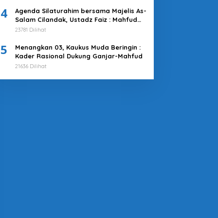
4
Agenda Silaturahim bersama Majelis As-
Salam Cilandak, Ustadz Faiz : Mahfud
MD adalah Pilihan Terbaik
23781 Dilihat
5
Menangkan 03, Kaukus Muda Beringin :
Kader Rasional Dukung Ganjar-Mahfud
21636 Dilihat