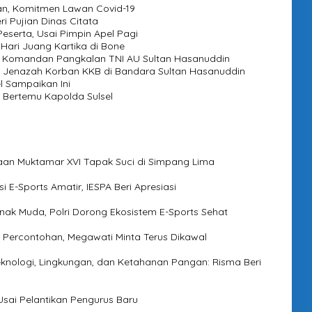
an, Komitmen Lawan Covid-19
ri Pujian Dinas Citata
eserta, Usai Pimpin Apel Pagi
 Hari Juang Kartika di Bone
jab Komandan Pangkalan TNI AU Sultan Hasanuddin
 Jenazah Korban KKB di Bandara Sultan Hasanuddin
l Sampaikan Ini
 Bertemu Kapolda Sulsel
ukaan Muktamar XVI Tapak Suci di Simpang Lima
E-Sports Amatir, IESPA Beri Apresiasi
Anak Muda, Polri Dorong Ekosistem E-Sports Sehat
 Percontohan, Megawati Minta Terus Dikawal
nologi, Lingkungan, dan Ketahanan Pangan: Risma Beri
Usai Pelantikan Pengurus Baru