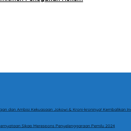
tingan dan Ambisi Kekuasaan Jokowi & Kroni-kroninya! Kembalikan I
i Pernyataan Sikap Merespons Penyelenggaraan Pemilu 2024