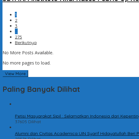
1
2
3
…
275
Berikutnya
No More Posts Available.
No more pages to load.
View More
Paling Banyak Dilihat
1
Petisi Masyarakat Sipil : Selamatkan Indonesia dari Kepen
37605 Dilihat
2
Alumni dan Civitas Academica UIN Syarif Hidayatullah Ber