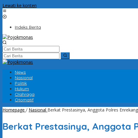
Lewati ke konten
Indeks Berita
News
Nasional
Politik
Hukum
Olahraga
Otomatif
Homepage
/
Nasional
Berkat Prestasinya, Anggota Polres Enrekan
Berkat Prestasinya, Anggota 