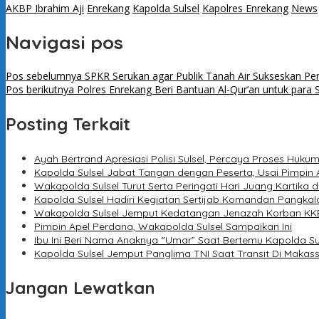
AKBP Ibrahim Aji
Enrekang
Kapolda Sulsel
Kapolres Enrekang
News
Navigasi pos
Pos sebelumnya
SPKR Serukan agar Publik Tanah Air Sukseskan Pe
Pos berikutnya
Polres Enrekang Beri Bantuan Al-Qur’an untuk para 
Posting Terkait
Ayah Bertrand Apresiasi Polisi Sulsel, Percaya Proses Huku
Kapolda Sulsel Jabat Tangan dengan Peserta, Usai Pimpin 
Wakapolda Sulsel Turut Serta Peringati Hari Juang Kartika d
Kapolda Sulsel Hadiri Kegiatan Sertijab Komandan Pangkal
Wakapolda Sulsel Jemput Kedatangan Jenazah Korban KKB
Pimpin Apel Perdana, Wakapolda Sulsel Sampaikan Ini
Ibu Ini Beri Nama Anaknya “Umar” Saat Bertemu Kapolda Su
Kapolda Sulsel Jemput Panglima TNI Saat Transit Di Makas
Jangan Lewatkan