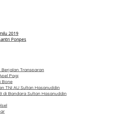
milu 2019
Santri Ponpes
m Berjalan Transparan
Apel Pagi
i Bone
an TNI AU Sultan Hasanuddin
 di Bandara Sultan Hasanuddin
lsel
sar