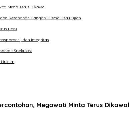
ati Minta Terus Dikawal
 dan Ketahanan Pangan: Risma Beri Pujian
urus Baru
ransparansi, dan Integritas
sarkan Spekulasi
an Hukum
ercontohan, Megawati Minta Terus Dikawa