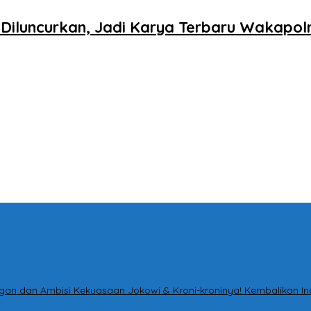
iluncurkan, Jadi Karya Terbaru Wakapolr
tingan dan Ambisi Kekuasaan Jokowi & Kroni-kroninya! Kembalikan I