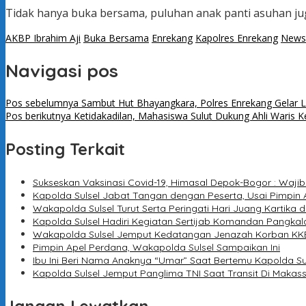
Tidak hanya buka bersama, puluhan anak panti asuhan ju
AKBP Ibrahim Aji
Buka Bersama
Enrekang
Kapolres Enrekang
News
Navigasi pos
Pos sebelumnya
Sambut Hut Bhayangkara, Polres Enrekang Gelar Lo
Pos berikutnya
Ketidakadilan, Mahasiswa Sulut Dukung Ahli Waris 
Posting Terkait
Sukseskan Vaksinasi Covid-19, Himasal Depok-Bogor : Waj
Kapolda Sulsel Jabat Tangan dengan Peserta, Usai Pimpin 
Wakapolda Sulsel Turut Serta Peringati Hari Juang Kartika d
Kapolda Sulsel Hadiri Kegiatan Sertijab Komandan Pangkal
Wakapolda Sulsel Jemput Kedatangan Jenazah Korban KKB
Pimpin Apel Perdana, Wakapolda Sulsel Sampaikan Ini
Ibu Ini Beri Nama Anaknya “Umar” Saat Bertemu Kapolda Su
Kapolda Sulsel Jemput Panglima TNI Saat Transit Di Makas