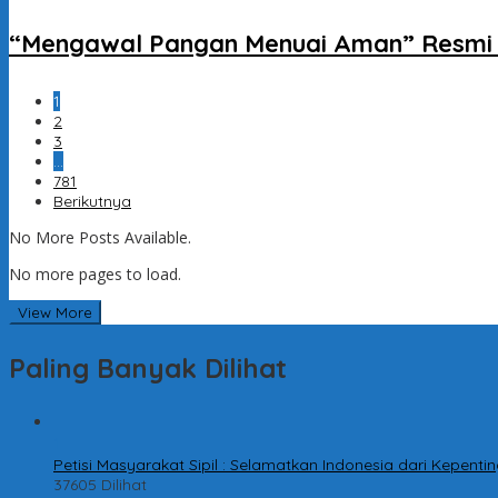
“Mengawal Pangan Menuai Aman” Resmi D
1
2
3
…
781
Berikutnya
No More Posts Available.
No more pages to load.
View More
Paling Banyak Dilihat
1
Petisi Masyarakat Sipil : Selamatkan Indonesia dari Kepen
37605 Dilihat