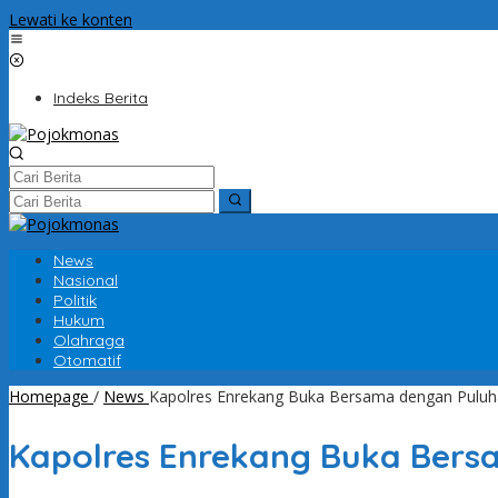
Lewati ke konten
Indeks Berita
News
Nasional
Politik
Hukum
Olahraga
Otomatif
Homepage
/
News
Kapolres Enrekang Buka Bersama dengan Puluh
Kapolres Enrekang Buka Bers