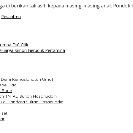
ga di berikan tali asih kepada masing-masing anak Pondok
Pesantren
mba Da’i Cilik
Keluarga Simon Geruduk Pertamina
ib Demi Kemaslahatan Umat
Apel Pagi
i Bone
an TNI AU Sultan Hasanuddin
 di Bandara Sultan Hasanuddin
lsel
sar