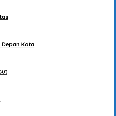
tas
a Depan Kota
sut
n