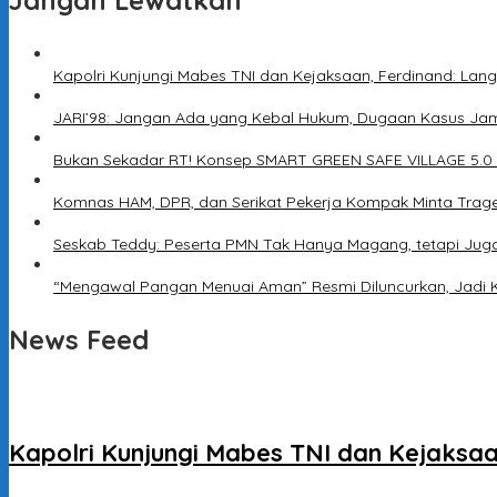
Jangan Lewatkan
Kapolri Kunjungi Mabes TNI dan Kejaksaan, Ferdinand: Lang
JARI’98: Jangan Ada yang Kebal Hukum, Dugaan Kasus Jam
Bukan Sekadar RT! Konsep SMART GREEN SAFE VILLAGE 5.0
Komnas HAM, DPR, dan Serikat Pekerja Kompak Minta Trage
Seskab Teddy: Peserta PMN Tak Hanya Magang, tetapi Jug
“Mengawal Pangan Menuai Aman” Resmi Diluncurkan, Jadi 
News Feed
Kapolri Kunjungi Mabes TNI dan Kejaksaa