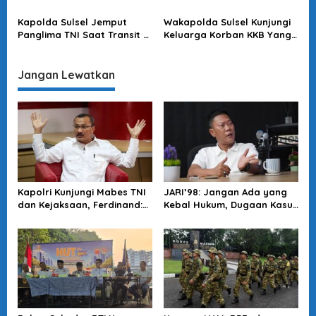
Sampaikan Ini
Kapolda Sulsel
Kapolda Sulsel Jemput
Wakapolda Sulsel Kunjungi
Panglima TNI Saat Transit Di
Keluarga Korban KKB Yang
Makassar
Terjadi Di Papua
Jangan Lewatkan
Kapolri Kunjungi Mabes TNI
JARI’98: Jangan Ada yang
dan Kejaksaan, Ferdinand:
Kebal Hukum, Dugaan Kasus
Langkah Positif Perkuat
Jampidsus Harus Diusut
Soliditas Antar Lembaga
Tuntas