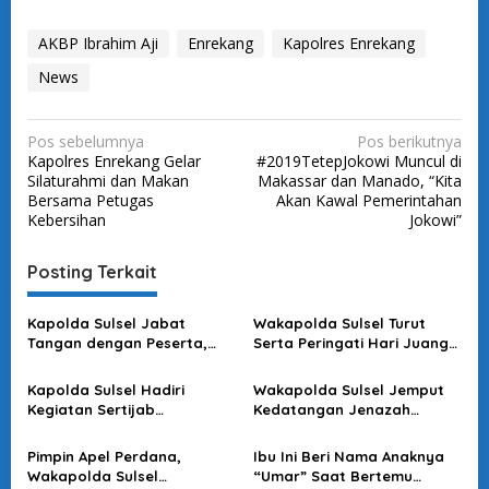
AKBP Ibrahim Aji
Enrekang
Kapolres Enrekang
News
N
Pos sebelumnya
Pos berikutnya
Kapolres Enrekang Gelar
#2019TetepJokowi Muncul di
a
Silaturahmi dan Makan
Makassar dan Manado, “Kita
v
Bersama Petugas
Akan Kawal Pemerintahan
Kebersihan
Jokowi”
i
g
Posting Terkait
a
s
Kapolda Sulsel Jabat
Wakapolda Sulsel Turut
Tangan dengan Peserta,
Serta Peringati Hari Juang
i
Usai Pimpin Apel Pagi
Kartika di Bone
p
Kapolda Sulsel Hadiri
Wakapolda Sulsel Jemput
o
Kegiatan Sertijab
Kedatangan Jenazah
Komandan Pangkalan TNI
Korban KKB di Bandara
s
AU Sultan Hasanuddin
Sultan Hasanuddin
Pimpin Apel Perdana,
Ibu Ini Beri Nama Anaknya
Wakapolda Sulsel
“Umar” Saat Bertemu