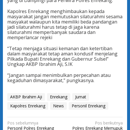
yang di Dampingi para Perwira Polres Enrekang.
Kapolres Enrekang menghimbaukan kepada
masyarakat jangan memutuskan silaturahmi sesama
masyakat walaupun kita memiliki beda pandangan
jadi silaturahmi harus tetap di jaga karena
silaturahmi memperbanyak saudara dan
memperlancar rejeki
“Tetap menjaga situasi kemanan dan ketertiban
dalam masyarakat tetap aman kondusif menjelang
Pilkada Bupati Enrekang dan Gubernur Sulsel”
Ungkap AKBP Ibrahim Aji, S.IK
“Jangan sampai menimbulkan perpecahan atau
kegaduhan dimasyarakat,” pungkasnya.
AKBP Ibrahim Aji
Enrekang
Jumat
Kapolres Enrekang
News
Personil Enrekang
N
Pos sebelumnya
Pos berikutnya
Personil Polres Enrekang
Polres Enrekang Memupuk