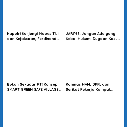
Kapolri Kunjungi Mabes TNI
JARI’98: Jangan Ada yang
dan Kejaksaan, Ferdinand:
Kebal Hukum, Dugaan Kasus
Langkah Positif Perkuat
Jampidsus Harus Diusut
Soliditas Antar Lembaga
Tuntas
Bukan Sekadar RT! Konsep
Komnas HAM, DPR, dan
SMART GREEN SAFE VILLAGE
Serikat Pekerja Kompak
5.0 Tawarkan Solusi Masa
Minta Tragedi Latsarmil
Depan Kota
KDMP Diusut