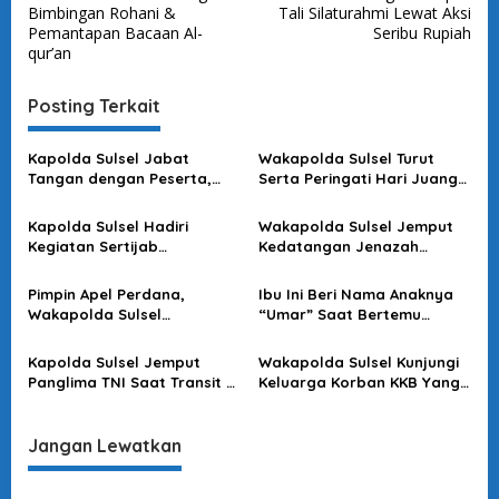
a
Bimbingan Rohani &
Tali Silaturahmi Lewat Aksi
v
Pemantapan Bacaan Al-
Seribu Rupiah
qur’an
i
g
Posting Terkait
a
s
Kapolda Sulsel Jabat
Wakapolda Sulsel Turut
Tangan dengan Peserta,
Serta Peringati Hari Juang
i
Usai Pimpin Apel Pagi
Kartika di Bone
p
Kapolda Sulsel Hadiri
Wakapolda Sulsel Jemput
o
Kegiatan Sertijab
Kedatangan Jenazah
Komandan Pangkalan TNI
Korban KKB di Bandara
s
AU Sultan Hasanuddin
Sultan Hasanuddin
Pimpin Apel Perdana,
Ibu Ini Beri Nama Anaknya
Wakapolda Sulsel
“Umar” Saat Bertemu
Sampaikan Ini
Kapolda Sulsel
Kapolda Sulsel Jemput
Wakapolda Sulsel Kunjungi
Panglima TNI Saat Transit Di
Keluarga Korban KKB Yang
Makassar
Terjadi Di Papua
Jangan Lewatkan