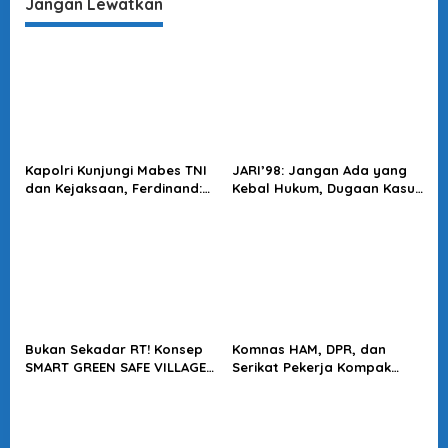
Jangan Lewatkan
Kapolri Kunjungi Mabes TNI
JARI’98: Jangan Ada yang
dan Kejaksaan, Ferdinand:
Kebal Hukum, Dugaan Kasus
Langkah Positif Perkuat
Jampidsus Harus Diusut
Soliditas Antar Lembaga
Tuntas
Bukan Sekadar RT! Konsep
Komnas HAM, DPR, dan
SMART GREEN SAFE VILLAGE
Serikat Pekerja Kompak
5.0 Tawarkan Solusi Masa
Minta Tragedi Latsarmil
Depan Kota
KDMP Diusut