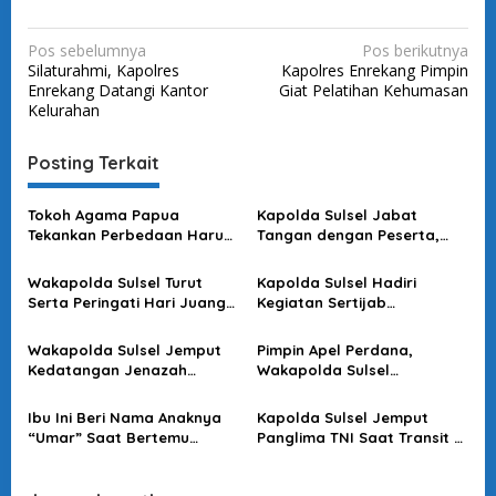
N
Pos sebelumnya
Pos berikutnya
Silaturahmi, Kapolres
Kapolres Enrekang Pimpin
a
Enrekang Datangi Kantor
Giat Pelatihan Kehumasan
v
Kelurahan
i
Posting Terkait
g
a
Tokoh Agama Papua
Kapolda Sulsel Jabat
s
Tekankan Perbedaan Harus
Tangan dengan Peserta,
Jadi Perekat Bangsa
Usai Pimpin Apel Pagi
i
Menyambut 1 Desember dan
Wakapolda Sulsel Turut
Kapolda Sulsel Hadiri
p
Natal
Serta Peringati Hari Juang
Kegiatan Sertijab
o
Kartika di Bone
Komandan Pangkalan TNI
AU Sultan Hasanuddin
s
Wakapolda Sulsel Jemput
Pimpin Apel Perdana,
Kedatangan Jenazah
Wakapolda Sulsel
Korban KKB di Bandara
Sampaikan Ini
Sultan Hasanuddin
Ibu Ini Beri Nama Anaknya
Kapolda Sulsel Jemput
“Umar” Saat Bertemu
Panglima TNI Saat Transit Di
Kapolda Sulsel
Makassar