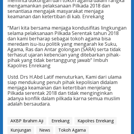
meminta dukungan dari tokoh agama dalam rangka
mengamankan pelaksanaan Pilkada 2018 dan
senantiasa mengajak masyarakat menjaga
keamanan dan ketertiban di kab. Enrekang
“Mari kita bersama menjaga kondusifitas lingkungan
selama pelaksanaan Pilkada Serentak tahun 2018
dan kami berharap sebagai tokoh agama bisa
meredam isu-isu politik yang mengarah ke Suku,
Agama, Ras dan Antar golongan (SARA) serta tidak
terhasut ujaran kebencian yang ditebarkan pihak-
pihak yang tidak bertanggung jawab“ Imbuh
Kapolres Enrekang
Ustd. Drs H.Abd Latif menuturkan, Kami dari ulama
siap mendukung penuh pihak kepolisian didalam
menjaga keamanan dan ketertiban menjelang
Pilkada serentak 2018 dan tidak menginginkan
adanya konflik dalam pilkada karna semua muslim
adalah bersaudara.
AKBP Ibrahim Aji
Enrekang
Kapolres Enrekang
Kunjungan
News
Tokoh Agama