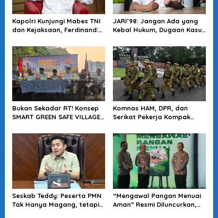
Kapolri Kunjungi Mabes TNI
JARI’98: Jangan Ada yang
dan Kejaksaan, Ferdinand:
Kebal Hukum, Dugaan Kasus
Langkah Positif Perkuat
Jampidsus Harus Diusut
Soliditas Antar Lembaga
Tuntas
Bukan Sekadar RT! Konsep
Komnas HAM, DPR, dan
SMART GREEN SAFE VILLAGE
Serikat Pekerja Kompak
5.0 Tawarkan Solusi Masa
Minta Tragedi Latsarmil
Depan Kota
KDMP Diusut
Seskab Teddy: Peserta PMN
“Mengawal Pangan Menuai
Tak Hanya Magang, tetapi
Aman” Resmi Diluncurkan,
Juga Mendapat
Jadi Karya Terbaru