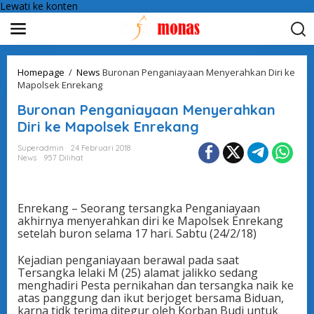
Lewati ke konten
Homepage
/
News
Buronan Penganiayaan Menyerahkan Diri ke
Mapolsek Enrekang
Buronan Penganiayaan Menyerahkan
Diri ke Mapolsek Enrekang
Superadmin
24 Februari 2018
News
957 Dilihat
Enrekang – Seorang tersangka Penganiayaan
akhirnya menyerahkan diri ke Mapolsek Enrekang
setelah buron selama 17 hari. Sabtu (24/2/18)
Kejadian penganiayaan berawal pada saat
Tersangka lelaki M (25) alamat jalikko sedang
menghadiri Pesta pernikahan dan tersangka naik ke
atas panggung dan ikut berjoget bersama Biduan,
karna tidk terima ditegur oleh Korban Budi untuk