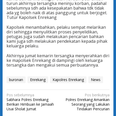
turun akhirnya tersangka meninju korban, padahal
sebelumnya sdh ada kesepakatan bahwa tdk tidak
ada yg boleh naik di atas panggung untuk berjoget.
Tutur Kapolsek Enrekang
Kapolsek menambahkan, pelaku sempat melarikan
diri sehingga menyulitkan proses penyelidikan,
petugas juga sudah melakukan pencarian bahkan
kami juga sdh melakukan pendekatan kepada pihak
keluarga pelaku.
Akhirnya jumat kemarin tersangka menyerahkan diri
ke mapolsek Enrekang di dampingi oleh keluarga
tersangka dan mengakui semua perbuatannya.
buronan
Enrekang
Kapolres Enrekang
News
N
Pos sebelumnya
Pos berikutnya
Sabhara Polres Enrekang
Polres Enrekang Amankan
a
Berikan Himbuan ke Jamaah
Seorang yang Lakukan
v
Usai Sholat Jumat
Tindakan Pencurian