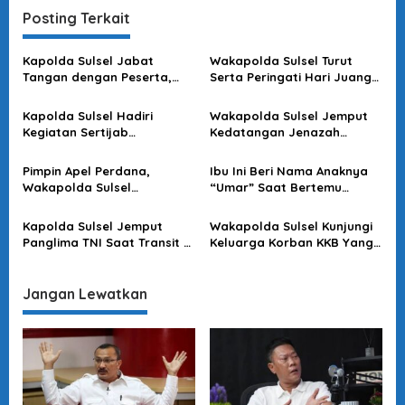
i
Posting Terkait
g
a
Kapolda Sulsel Jabat
Wakapolda Sulsel Turut
s
Tangan dengan Peserta,
Serta Peringati Hari Juang
Usai Pimpin Apel Pagi
Kartika di Bone
i
Kapolda Sulsel Hadiri
Wakapolda Sulsel Jemput
p
Kegiatan Sertijab
Kedatangan Jenazah
o
Komandan Pangkalan TNI
Korban KKB di Bandara
AU Sultan Hasanuddin
Sultan Hasanuddin
s
Pimpin Apel Perdana,
Ibu Ini Beri Nama Anaknya
Wakapolda Sulsel
“Umar” Saat Bertemu
Sampaikan Ini
Kapolda Sulsel
Kapolda Sulsel Jemput
Wakapolda Sulsel Kunjungi
Panglima TNI Saat Transit Di
Keluarga Korban KKB Yang
Makassar
Terjadi Di Papua
Jangan Lewatkan