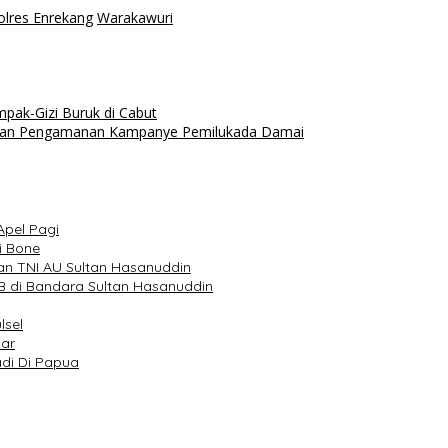
olres Enrekang
Warakawuri
pak-Gizi Buruk di Cabut
iapan Pengamanan Kampanye Pemilukada Damai
Apel Pagi
i Bone
an TNI AU Sultan Hasanuddin
 di Bandara Sultan Hasanuddin
lsel
sar
adi Di Papua