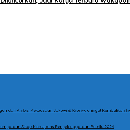
iluncurkan, Jadi Karya Terbaru Wakapolr
tingan dan Ambisi Kekuasaan Jokowi & Kroni-kroninya! Kembalikan I
i Pernyataan Sikap Merespons Penyelenggaraan Pemilu 2024