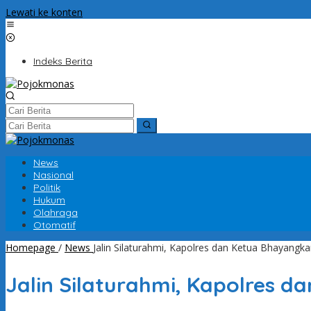
Lewati ke konten
Indeks Berita
News
Nasional
Politik
Hukum
Olahraga
Otomatif
Homepage
/
News
Jalin Silaturahmi, Kapolres dan Ketua Bhayangk
Jalin Silaturahmi, Kapolres 