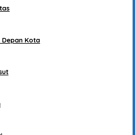
tas
a Depan Kota
sut
n