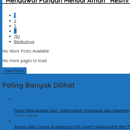
“Mengawal Pangan Menuai Aman” Resmi D
1
2
3
…
781
Berikutnya
No More Posts Available.
No more pages to load.
View More
Paling Banyak Dilihat
1
Petisi Masyarakat Sipil : Selamatkan Indonesia dari Kepen
37601 Dilihat
2
Alumni dan Civitas Academica UIN Syarif Hidayatullah Ber