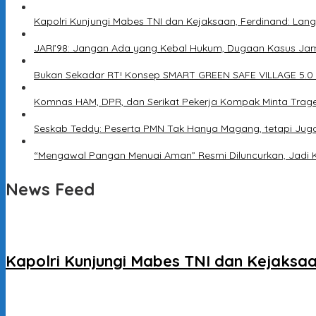
Kapolri Kunjungi Mabes TNI dan Kejaksaan, Ferdinand: Lang
JARI’98: Jangan Ada yang Kebal Hukum, Dugaan Kasus Jam
Bukan Sekadar RT! Konsep SMART GREEN SAFE VILLAGE 5.0
Komnas HAM, DPR, dan Serikat Pekerja Kompak Minta Trage
Seskab Teddy: Peserta PMN Tak Hanya Magang, tetapi Jug
“Mengawal Pangan Menuai Aman” Resmi Diluncurkan, Jadi 
News Feed
Kapolri Kunjungi Mabes TNI dan Kejaksaa