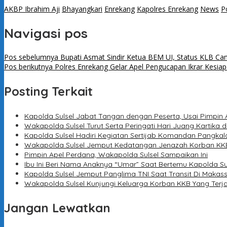
AKBP Ibrahim Aji
Bhayangkari
Enrekang
Kapolres Enrekang
News
P
Navigasi pos
Pos sebelumnya
Bupati Asmat Sindir Ketua BEM UI, Status KLB Cam
Pos berikutnya
Polres Enrekang Gelar Apel Pengucapan Ikrar Kes
Posting Terkait
Kapolda Sulsel Jabat Tangan dengan Peserta, Usai Pimpin 
Wakapolda Sulsel Turut Serta Peringati Hari Juang Kartika d
Kapolda Sulsel Hadiri Kegiatan Sertijab Komandan Pangkal
Wakapolda Sulsel Jemput Kedatangan Jenazah Korban KKB
Pimpin Apel Perdana, Wakapolda Sulsel Sampaikan Ini
Ibu Ini Beri Nama Anaknya “Umar” Saat Bertemu Kapolda Su
Kapolda Sulsel Jemput Panglima TNI Saat Transit Di Makas
Wakapolda Sulsel Kunjungi Keluarga Korban KKB Yang Terj
Jangan Lewatkan