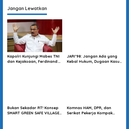
Jangan Lewatkan
Kapolri Kunjungi Mabes TNI
JARI’98: Jangan Ada yang
dan Kejaksaan, Ferdinand:
Kebal Hukum, Dugaan Kasus
Langkah Positif Perkuat
Jampidsus Harus Diusut
Soliditas Antar Lembaga
Tuntas
Bukan Sekadar RT! Konsep
Komnas HAM, DPR, dan
SMART GREEN SAFE VILLAGE
Serikat Pekerja Kompak
5.0 Tawarkan Solusi Masa
Minta Tragedi Latsarmil
Depan Kota
KDMP Diusut