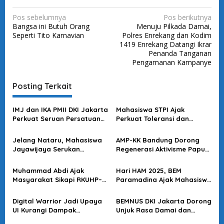
N
Pos sebelumnya
Pos berikutnya
Bangsa ini Butuh Orang
Menuju Pilkada Damai,
a
Seperti Tito Karnavian
Polres Enrekang dan Kodim
v
1419 Enrekang Datangi Ikrar
Penanda Tanganan
i
Pengamanan Kampanye
g
a
Posting Terkait
s
IMJ dan IKA PMII DKI Jakarta
Mahasiswa STPI Ajak
i
Perkuat Seruan Persatuan
Perkuat Toleransi dan
p
dan Kedamaian
Kebersamaan demi Jaga
Jakarta Aman
o
Jelang Nataru, Mahasiswa
AMP-KK Bandung Dorong
Jayawijaya Serukan
Regenerasi Aktivisme Papua
s
Toleransi dan Kerukunan di
yang Konstruktif dan Damai
Papua
Muhammad Abdi Ajak
Hari HAM 2025, BEM
Masyarakat Sikapi RKUHP–
Paramadina Ajak Mahasiswa
RKUHAP dengan Literasi
Suarakan Aspirasi Secara
Hukum
Damai
Digital Warrior Jadi Upaya
BEMNUS DKI Jakarta Dorong
UI Kurangi Dampak
Unjuk Rasa Damai dan
Provokasi di Media Sosial
Bertanggung Jawab