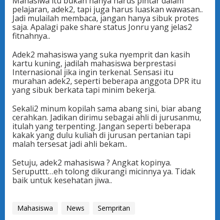
Mahasiwa itu bukan hanya harus pintar dalam
pelajaran, adek2, tapi juga harus luaskan wawasan..
Jadi mulailah membaca, jangan hanya sibuk protes
saja. Apalagi pake share status Jonru yang jelas2
fitnahnya..
Adek2 mahasiswa yang suka nyemprit dan kasih
kartu kuning, jadilah mahasiswa berprestasi
Internasional jika ingin terkenal. Sensasi itu
murahan adek2, seperti beberapa anggota DPR itu
yang sibuk berkata tapi minim bekerja.
Sekali2 minum kopilah sama abang sini, biar abang
cerahkan. Jadikan dirimu sebagai ahli di jurusanmu,
itulah yang terpenting. Jangan seperti beberapa
kakak yang dulu kuliah di jurusan pertanian tapi
malah tersesat jadi ahli bekam..
Setuju, adek2 mahasiswa ? Angkat kopinya.
Seruputtt…eh tolong dikurangi micinnya ya. Tidak
baik untuk kesehatan jiwa..
Mahasiswa
News
Sempritan