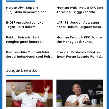
a
s
Haidar Alwi: Kapolri
Mantan Wakil Ketua KPK Beri
Tunjukkan Kepemimpinan
Apresiasi Tinggi kepada
i
saat Tangani Perkara
Polri dalam Pengusutan
p
Sensitif
Kasus Blackout
INDEF Apresiasi Langkah
JARI’98: Jangan Ada yang
o
Tegas Polri dalam
Kebal Hukum, Dugaan Kasus
Mengungkap Kasus yang
Jampidsus Harus Diusut
s
Merugikan Keuangan
Tuntas
Rektor Unissula Beri
Mantan Penyidik KPK: Follow
Negara
Penghargaan kepada
the Money Jadi Kunci
Wakapolri atas Reformasi
Bongkar Korupsi Batu Bara
Polri
Burhanuddin Muhtadi Nilai
Presiden Prabowo Titipkan
Survei IndexMundi soal Polri
Enam Pesan kepada Polri di
Tak Layak Jadi Rujukan
Momentum HUT
Ilmiah
Bhayangkara
Jangan Lewatkan