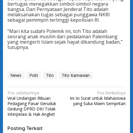
bertugas menegakkan simbol-simbol negara
bangsa. Dan Pernyataan Jenderal Tito adalah
melaksanakan tugas sebagai punggawa NKRI
sebagai pemimpin tertinggi kepolisian RI.
“Mari kita sudahi Polemik ini, toh Tito adalah
seorang anak muslim dari pedalaman Palembang
yang mengerti Islam sejak hayat dikandung badan,”
tutupnya.
News
Polri
Tito
Tito Karnavian
N
Pos sebelumnya
Pos berikutnya
Viral Undangan Ribuan
Ini Isi Surat untuk Mahasiswa
a
Pedagang Pasar Geruduk
yang Suka Maen Sempritan
v
Gedung DPRD DKI Tolak
Interpelasi & Hak Angket
i
g
Posting Terkait