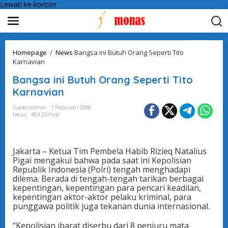
Lewati ke konten
Homepage
/
News
Bangsa ini Butuh Orang Seperti Tito
Karnavian
Bangsa ini Butuh Orang Seperti Tito
Karnavian
Superadmin
1 Februari 2018
News
804 Dilihat
Jakarta – Ketua Tim Pembela Habib Rizieq Natalius
Pigai mengakui bahwa pada saat ini Kepolisian
Republik Indonesia (Polri) tengah menghadapi
dilema. Berada di tengah-tengah tarikan berbagai
kepentingan, kepentingan para pencari keadilan,
kepentingan aktor-aktor pelaku kriminal, para
punggawa politik juga tekanan dunia internasional.
“Kepolisian ibarat diserbu dari 8 penjuru mata