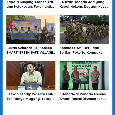
Kapolri Kunjungi Mabes TNI
JARI’98: Jangan Ada yang
dan Kejaksaan, Ferdinand:
Kebal Hukum, Dugaan Kasus
Langkah Positif Perkuat
Jampidsus Harus Diusut
Soliditas Antar Lembaga
Tuntas
Bukan Sekadar RT! Konsep
Komnas HAM, DPR, dan
SMART GREEN SAFE VILLAGE
Serikat Pekerja Kompak
5.0 Tawarkan Solusi Masa
Minta Tragedi Latsarmil
Depan Kota
KDMP Diusut
Seskab Teddy: Peserta PMN
“Mengawal Pangan Menuai
Tak Hanya Magang, tetapi
Aman” Resmi Diluncurkan,
Juga Mendapat
Jadi Karya Terbaru
Penghasilan
Wakapolri