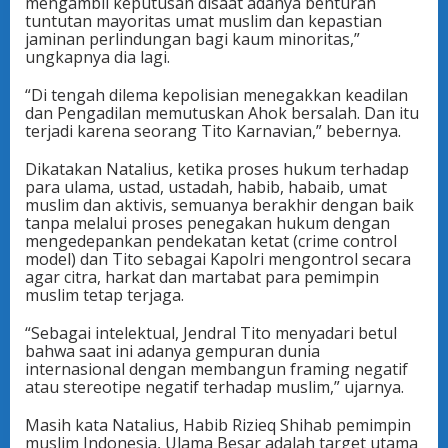
mengambil keputusan disaat adanya benturan
tuntutan mayoritas umat muslim dan kepastian
jaminan perlindungan bagi kaum minoritas,”
ungkapnya dia lagi.
“Di tengah dilema kepolisian menegakkan keadilan
dan Pengadilan memutuskan Ahok bersalah. Dan itu
terjadi karena seorang Tito Karnavian,” bebernya.
Dikatakan Natalius, ketika proses hukum terhadap
para ulama, ustad, ustadah, habib, habaib, umat
muslim dan aktivis, semuanya berakhir dengan baik
tanpa melalui proses penegakan hukum dengan
mengedepankan pendekatan ketat (crime control
model) dan Tito sebagai Kapolri mengontrol secara
agar citra, harkat dan martabat para pemimpin
muslim tetap terjaga.
“Sebagai intelektual, Jendral Tito menyadari betul
bahwa saat ini adanya gempuran dunia
internasional dengan membangun framing negatif
atau stereotipe negatif terhadap muslim,” ujarnya.
Masih kata Natalius, Habib Rizieq Shihab pemimpin
muslim Indonesia, Ulama Besar adalah target utama