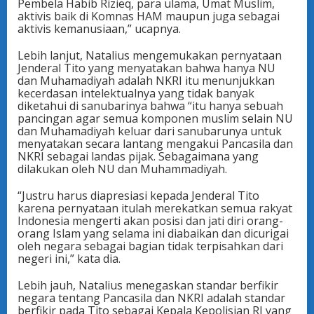
Pembela Habib Rizieq, para ulama, Umat Muslim,
aktivis baik di Komnas HAM maupun juga sebagai
aktivis kemanusiaan,” ucapnya.
Lebih lanjut, Natalius mengemukakan pernyataan
Jenderal Tito yang menyatakan bahwa hanya NU
dan Muhamadiyah adalah NKRI itu menunjukkan
kecerdasan intelektualnya yang tidak banyak
diketahui di sanubarinya bahwa “itu hanya sebuah
pancingan agar semua komponen muslim selain NU
dan Muhamadiyah keluar dari sanubarunya untuk
menyatakan secara lantang mengakui Pancasila dan
NKRI sebagai landas pijak. Sebagaimana yang
dilakukan oleh NU dan Muhammadiyah.
“Justru harus diapresiasi kepada Jenderal Tito
karena pernyataan itulah merekatkan semua rakyat
Indonesia mengerti akan posisi dan jati diri orang-
orang Islam yang selama ini diabaikan dan dicurigai
oleh negara sebagai bagian tidak terpisahkan dari
negeri ini,” kata dia.
Lebih jauh, Natalius menegaskan standar berfikir
negara tentang Pancasila dan NKRI adalah standar
berfikir pada Tito sebagai Kepala Kepolisian RI yang