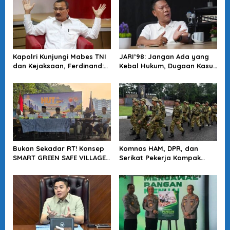
Kapolri Kunjungi Mabes TNI
JARI’98: Jangan Ada yang
dan Kejaksaan, Ferdinand:
Kebal Hukum, Dugaan Kasus
Langkah Positif Perkuat
Jampidsus Harus Diusut
Soliditas Antar Lembaga
Tuntas
Bukan Sekadar RT! Konsep
Komnas HAM, DPR, dan
SMART GREEN SAFE VILLAGE
Serikat Pekerja Kompak
5.0 Tawarkan Solusi Masa
Minta Tragedi Latsarmil
Depan Kota
KDMP Diusut