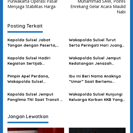
v
Purwakarta Operasi Pasar
Muhammad SAW, Polres
Menjaga Stabilitas Harga
Enrekang Gelar Acara Maulid
i
Nabi
g
a
Posting Terkait
s
Kapolda Sulsel Jabat
Wakapolda Sulsel Turut
i
Tangan dengan Peserta,
Serta Peringati Hari Juang
p
Usai Pimpin Apel Pagi
Kartika di Bone
o
Kapolda Sulsel Hadiri
Wakapolda Sulsel Jemput
Kegiatan Sertijab
Kedatangan Jenazah
s
Komandan Pangkalan TNI
Korban KKB di Bandara
AU Sultan Hasanuddin
Sultan Hasanuddin
Pimpin Apel Perdana,
Ibu Ini Beri Nama Anaknya
Wakapolda Sulsel
“Umar” Saat Bertemu
Sampaikan Ini
Kapolda Sulsel
Kapolda Sulsel Jemput
Wakapolda Sulsel Kunjungi
Panglima TNI Saat Transit Di
Keluarga Korban KKB Yang
Makassar
Terjadi Di Papua
Jangan Lewatkan