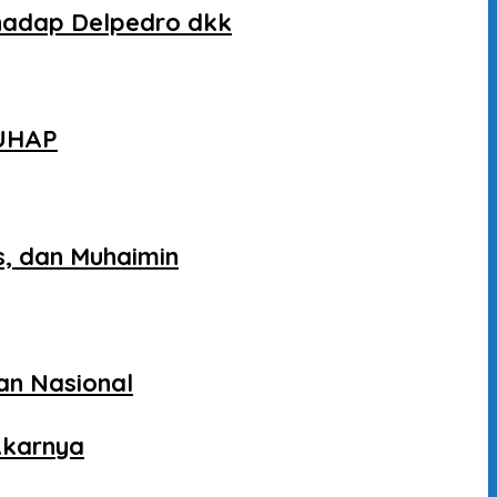
rhadap Delpedro dkk
KUHAP
s, dan Muhaimin
an Nasional
Akarnya