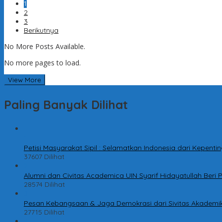
1
2
3
Berikutnya
No More Posts Available.
No more pages to load.
View More
Paling Banyak Dilihat
1
Petisi Masyarakat Sipil : Selamatkan Indonesia dari Kepen
37607 Dilihat
2
Alumni dan Civitas Academica UIN Syarif Hidayatullah Ber
28574 Dilihat
3
Pesan Kebangsaan & Jaga Demokrasi dari Sivitas Akademik
27715 Dilihat
4