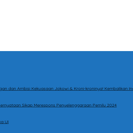
tingan dan Ambisi Kekuasaan Jokowi & Kroni-kroninya! Kembalikan I
i Pernyataan Sikap Merespons Penyelenggaraan Pemilu 2024
a UI