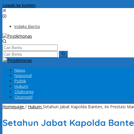
Lewati ke konten
Indeks Berita
News
Nasional
Politik
Hukum
Olahraga
Otomatif
Homepage
/
Hukum
Setahun Jabat Kapolda Banten, Ini Prestasi Ma
Setahun Jabat Kapolda Banten