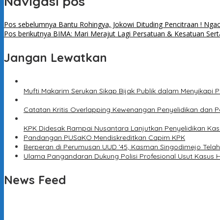
Navigasi pos
Pos sebelumnya
Bantu Rohingya, Jokowi Dituding Pencitraan ! Ng
Pos berikutnya
BIMA: Mari Merajut Lagi Persatuan & Kesatuan Se
Jangan Lewatkan
Mufti Makarim Serukan Sikap Bijak Publik dalam Menyikap
Catatan Kritis Overlapping Kewenangan Penyelidikan dan
KPK Didesak Rampai Nusantara Lanjutkan Penyelidikan Kasu
Pandangan PUSaKO Mendiskreditkan Capim KPK
Berperan di Perumusan UUD ’45, Kasman Singodimejo Telah
Ulama Pangandaran Dukung Polisi Profesional Usut Kasus 
News Feed