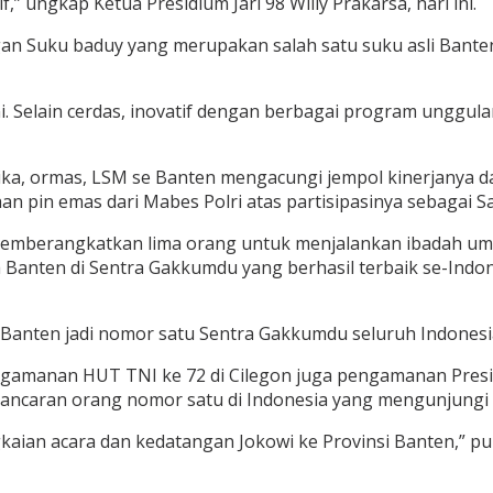
,” ungkap Ketua Presidium Jari 98 Willy Prakarsa, hari ini.
t dengan Suku baduy yang merupakan salah satu suku asli Ba
ini. Selain cerdas, inovatif dengan berbagai program unggu
ika, ormas, LSM se Banten mengacungi jempol kinerjanya 
pin emas dari Mabes Polri atas partisipasinya sebagai Satg
emberangkatkan lima orang untuk menjalankan ibadah umro
lda Banten di Sentra Gakkumdu yang berhasil terbaik se-I
 Banten jadi nomor satu Sentra Gakkumdu seluruh Indonesia,
ngamanan HUT TNI ke 72 di Cilegon juga pengamanan Presid
lancaran orang nomor satu di Indonesia yang mengunjungi 
gkaian acara dan kedatangan Jokowi ke Provinsi Banten,” p