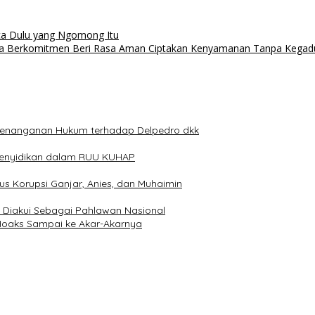
aca Dulu yang Ngomong Itu
rta Berkomitmen Beri Rasa Aman Ciptakan Kenyamanan Tanpa Kega
i Penanganan Hukum terhadap Delpedro dkk
 Penyidikan dalam RUU KUHAP
s Korupsi Ganjar, Anies, dan Muhaimin
 Diakui Sebagai Pahlawan Nasional
Hoaks Sampai ke Akar-Akarnya