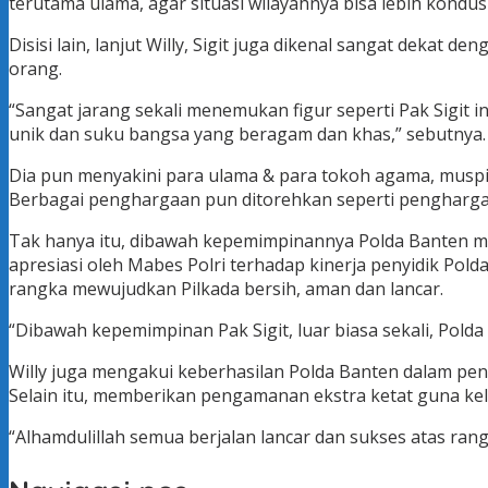
terutama ulama, agar situasi wilayahnya bisa lebih kondusif
Disisi lain, lanjut Willy, Sigit juga dikenal sangat deka
orang.
“Sangat jarang sekali menemukan figur seperti Pak Sigit 
unik dan suku bangsa yang beragam dan khas,” sebutnya.
Dia pun menyakini para ulama & para tokoh agama, musp
Berbagai penghargaan pun ditorehkan seperti penghargaan 
Tak hanya itu, dibawah kepemimpinannya Polda Banten m
apresiasi oleh Mabes Polri terhadap kinerja penyidik Po
rangka mewujudkan Pilkada bersih, aman dan lancar.
“Dibawah kepemimpinan Pak Sigit, luar biasa sekali, Polda
Willy juga mengakui keberhasilan Polda Banten dalam pe
Selain itu, memberikan pengamanan ekstra ketat guna ke
“Alhamdulillah semua berjalan lancar dan sukses atas ran