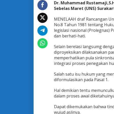
n
Dr. Muhammad Rustamaji,S.H.
y
Sebelas Maret (UNS) Surakar
e
l
MENELAAH draf Rancangan Un
i
No.8 Tahun 1981 tentang Huk
d
i
legislasi nasional (Prolegnas) 
k
dan berhati-hati.
a
n
Selain berelasi langsumg den
d
diproyeksikan dilaksanakan pa
a
n
memperhatikan pula sinkronis
P
integrasi proses penegakan h
e
n
Salah satu isu hukum yang me
y
diformulasikan pada Pasal 1.
i
d
i
Hal demikian tentu memuncul
k
dalam proses awal diketahuinya
a
n
Dapat dikemukakan bahwa tinda
d
wujud aslinya.
a