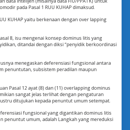
 data intelijen (misalnya data FIU/PPATK) untuk
iakomodir pada Pasal 1 RUU KUHAP dimaksud.
RUU KUHAP yaitu berkenaan dengan over lapping
sal 8, isu mengenai konsep dominus litis yang
ikan, ditandai dengan diksi “penyidik berkoordinasi
rusnya menegaskan deferensiasi fungsional antara
em penuntutan, subsistem peradilan maupun
uan Pasal 12 ayat (8) dan (11) overlapping dominus
emikian sangat jelas terlihat dengan pengaturan
justru ditujukan kepada penuntut umum setempat.
erensiasi fungsional yang digantikan dominus litis
 penuntut umum, adalah Langkah yang mereduksi