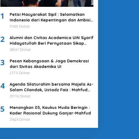
1
Petisi Masyarakat Sipil : Selamatkan
Indonesia dari Kepentingan dan Ambisi
Kekuasaan Jokowi & Kroni-kroninya!
37601 Dilihat
Kembalikan Indonesia untuk
2
Kepentingan Rakyat
Alumni dan Civitas Academica UIN Syarif
Hidayatullah Beri Pernyataan Sikap
Merespons Penyelenggaraan Pemilu
28567 Dilihat
2024
3
Pesan Kebangsaan & Jaga Demokrasi
dari Sivitas Akademika UI
27711 Dilihat
4
Agenda Silaturahim bersama Majelis As-
Salam Cilandak, Ustadz Faiz : Mahfud
MD adalah Pilihan Terbaik
23776 Dilihat
5
Menangkan 03, Kaukus Muda Beringin :
Kader Rasional Dukung Ganjar-Mahfud
21629 Dilihat