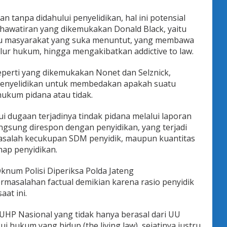
n tanpa didahului penyelidikan, hal ini potensial
awatiran yang dikemukakan Donald Black, yaitu
itu masyarakat yang suka menuntut, yang membawa
lur hukum, hingga mengakibatkan addictive to law.
eperti yang dikemukakan Nonet dan Selznick,
penyelidikan untuk membedakan apakah suatu
ukum pidana atau tidak.
ui dugaan terjadinya tindak pidana melalui laporan
ngsung direspon dengan penyidikan, yang terjadi
salah kecukupan SDM penyidik, maupun kuantitas
hap penyidikan.
knum Polisi Diperiksa Polda Jateng
rmasalahan factual demikian karena rasio penyidik
at ini.
HP Nasional yang tidak hanya berasal dari UU
ui hukum yang hidup (the living law), sejatinya justru