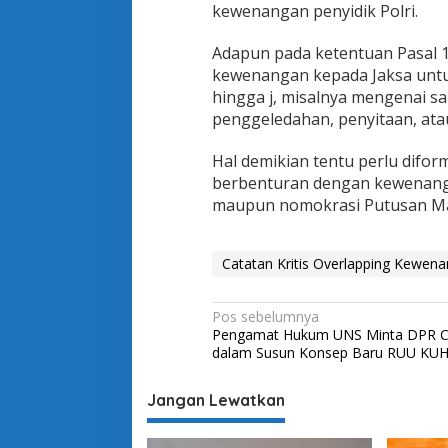
kewenangan penyidik Polri.
Adapun pada ketentuan Pasal 
kewenangan kepada Jaksa unt
hingga j, misalnya mengenai s
penggeledahan, penyitaan, ata
Hal demikian tentu perlu difor
berbenturan dengan kewenang
maupun nomokrasi Putusan Ma
Catatan Kritis Overlapping Kewen
N
Pos sebelumnya
Pengamat Hukum UNS Minta DPR 
a
dalam Susun Konsep Baru RUU KU
v
i
Jangan Lewatkan
g