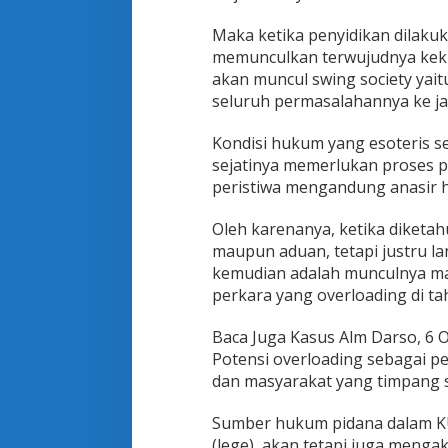
l
a
Maka ketika penyidikan dilakuka
m
memunculkan terwujudnya kekh
R
akan muncul swing society ya
U
seluruh permasalahannya ke ja
U
K
U
Kondisi hukum yang esoteris s
H
sejatinya memerlukan proses 
A
peristiwa mengandung anasir h
P
Oleh karenanya, ketika diketah
maupun aduan, tetapi justru la
kemudian adalah munculnya ma
perkara yang overloading di ta
Baca Juga Kasus Alm Darso, 6 O
Potensi overloading sebagai pe
dan masyarakat yang timpang sa
Sumber hukum pidana dalam KU
(lege), akan tetapi juga mengak