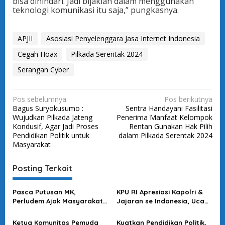
bisa dihindari. Jadi bijaklah dalam menggunakan
teknologi komunikasi itu saja,” pungkasnya.
APJII
Asosiasi Penyelenggara Jasa Internet Indonesia
Cegah Hoax
Pilkada Serentak 2024
Serangan Cyber
N
Pos sebelumnya
Pos berikutnya
Bagus Suryokusumo :
Sentra Handayani Fasilitasi
a
Wujudkan Pilkada Jateng
Penerima Manfaat Kelompok
v
Kondusif, Agar Jadi Proses
Rentan Gunakan Hak Pilih
Pendidikan Politik untuk
dalam Pilkada Serentak 2024
i
Masyarakat
g
a
Posting Terkait
s
Pasca Putusan MK,
KPU RI Apresiasi Kapolri &
i
Perludem Ajak Masyarakat
Jajaran se Indonesia, Ucap
p
Bersatu dan Rukun
Terima Kasih Telah
Sukseskan Pilkada Serentak
Ketua Komunitas Pemuda
Kuatkan Pendidikan Politik,