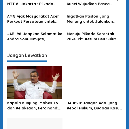
o
2024
NTT di Jakarta : Pilkada
Kunci Wujudkan Pasca
s
Tahun Ini Paling Baik &
Pilkada Tanpa Dinamika
Aman, Tak Ada Polarisasi di
AMG Ajak Masyarakat Aceh
Ingatkan Paslon yang
Masyarakat
Perkuat Persatuan untuk
Menang untuk Jalankan
Wujudkan Damai Pasca
Amanah Rakyat, Ponpes Al
Pilkada
Fattah Temboro : Yang
JARI 98 Ucapkan Selamat ke
Menuju Pilkada Serentak
Kalah Berlapang Dada
Andra Soni-Dimyati,
2024, Plt. Ketum BMI Sulut
serta Jaga Persatuan
Apresiasi Pengawalan TNI-
Imbau Masyarakat
Polri di Pilkada Serentak
Persatuan & Kondusifitas
2024
Jangan Lewatkan
Kapolri Kunjungi Mabes TNI
JARI’98: Jangan Ada yang
dan Kejaksaan, Ferdinand:
Kebal Hukum, Dugaan Kasus
Langkah Positif Perkuat
Jampidsus Harus Diusut
Soliditas Antar Lembaga
Tuntas