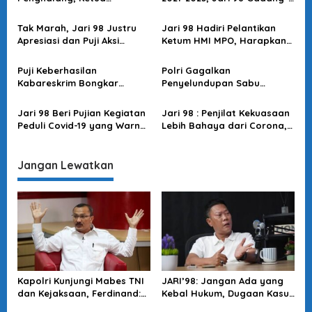
p
Presidium Jari 98 Tetap
gadang Ari Safari
Berkarya dan Asah Diri
o
Tak Marah, Jari 98 Justru
Jari 98 Hadiri Pelantikan
Apresiasi dan Puji Aksi
Ketum HMI MPO, Harapkan
s
Pelapor ke Bawaslu
Indonesia Maju dengan
Optimisme Pemuda
Puji Keberhasilan
Polri Gagalkan
Kabareskrim Bongkar
Penyelundupan Sabu
Jaringan Narkoba
Seberat 821 kg, Jari 98 :
Internasional, Jari 98 :
Patut Diapresiasi
Jari 98 Beri Pujian Kegiatan
Jari 98 : Penjilat Kekuasaan
Gebrakan Hebat!
Peduli Covid-19 yang Warnai
Lebih Bahaya dari Corona,
Serdik Sespimmen Polri
Waspada Kudeta
Dikrek ke-60
Merangkak!
Jangan Lewatkan
Kapolri Kunjungi Mabes TNI
JARI’98: Jangan Ada yang
dan Kejaksaan, Ferdinand:
Kebal Hukum, Dugaan Kasus
Langkah Positif Perkuat
Jampidsus Harus Diusut