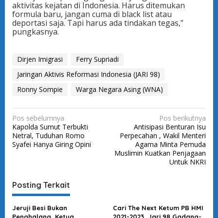
aktivitas kejatan di Indonesia. Harus ditemukan
formula baru, jangan cuma di black list atau
deportasi saja. Tapi harus ada tindakan tegas,”
pungkasnya.
Dirjen Imigrasi
Ferry Supriadi
Jaringan Aktivis Reformasi Indonesia (JARI 98)
Ronny Sompie
Warga Negara Asing (WNA)
N
Pos sebelumnya
Pos berikutnya
Kapolda Sumut Terbukti
Antisipasi Benturan Isu
a
Netral, Tuduhan Romo
Perpecahan , Wakil Menteri
v
Syafei Hanya Giring Opini
Agama Minta Pemuda
Muslimin Kuatkan Penjagaan
i
Untuk NKRI
g
a
Posting Terkait
s
Jeruji Besi Bukan
Cari The Next Ketum PB HMI
i
Penghalang, Ketua
2021-2023, Jari 98 Gadang-