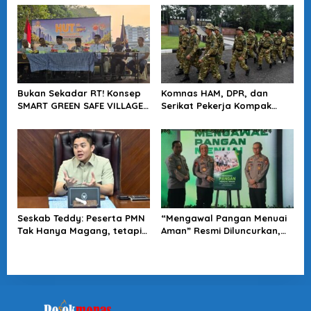
Soliditas Antar Lembaga
Tuntas
Bukan Sekadar RT! Konsep
Komnas HAM, DPR, dan
SMART GREEN SAFE VILLAGE
Serikat Pekerja Kompak
5.0 Tawarkan Solusi Masa
Minta Tragedi Latsarmil
Depan Kota
KDMP Diusut
Seskab Teddy: Peserta PMN
“Mengawal Pangan Menuai
Tak Hanya Magang, tetapi
Aman” Resmi Diluncurkan,
Juga Mendapat
Jadi Karya Terbaru
Penghasilan
Wakapolri