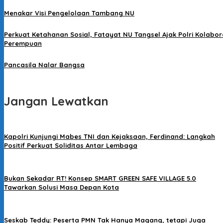
Menakar Visi Pengelolaan Tambang NU
Perkuat Ketahanan Sosial, Fatayat NU Tangsel Ajak Polri Kolabo
Perempuan
Pancasila Nalar Bangsa
Jangan Lewatkan
Kapolri Kunjungi Mabes TNI dan Kejaksaan, Ferdinand: Langkah
Positif Perkuat Soliditas Antar Lembaga
Bukan Sekadar RT! Konsep SMART GREEN SAFE VILLAGE 5.0
Tawarkan Solusi Masa Depan Kota
Seskab Teddy: Peserta PMN Tak Hanya Magang, tetapi Juga