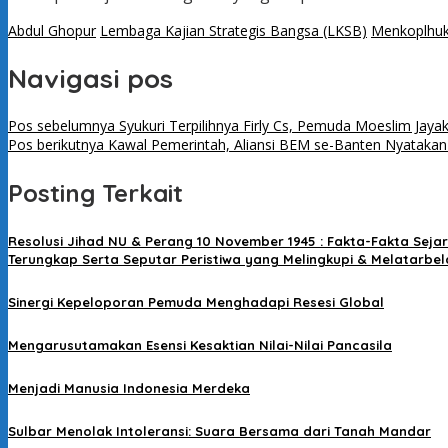
Abdul Ghopur
Lembaga Kajian Strategis Bangsa (LKSB)
Menkoplhu
Navigasi pos
Pos sebelumnya
Syukuri Terpilihnya Firly Cs, Pemuda Moeslim Jay
Pos berikutnya
Kawal Pemerintah, Aliansi BEM se-Banten Nyatakan 
Posting Terkait
Resolusi Jihad NU & Perang 10 November 1945 : Fakta-Fakta Seja
Terungkap Serta Seputar Peristiwa yang Melingkupi & Melatarbe
Sinergi Kepeloporan Pemuda Menghadapi Resesi Global
Mengarusutamakan Esensi Kesaktian Nilai-Nilai Pancasila
Menjadi Manusia Indonesia Merdeka
Sulbar Menolak Intoleransi: Suara Bersama dari Tanah Mandar