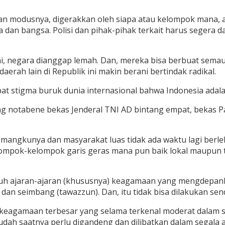
dan modusnya, digerakkan oleh siapa atau kelompok mana, ap
dan bangsa. Polisi dan pihak-pihak terkait harus segera d
ni, negara dianggap lemah. Dan, mereka bisa berbuat sem
erah lain di Republik ini makin berani bertindak radikal.
t stigma buruk dunia internasional bahwa Indonesia adala
 notabene bekas Jenderal TNI AD bintang empat, bekas Pa
emangkunya dan masyarakat luas tidak ada waktu lagi ber
mpok-kelompok garis geras mana pun baik lokal maupun tr
uh ajaran-ajaran (khususnya) keagamaan yang mengdepan
) dan seimbang (tawazzun). Dan, itu tidak bisa dilakukan sendi
s keagamaan terbesar yang selama terkenal moderat dala
dah saatnya perlu digandeng dan dilibatkan dalam segala 