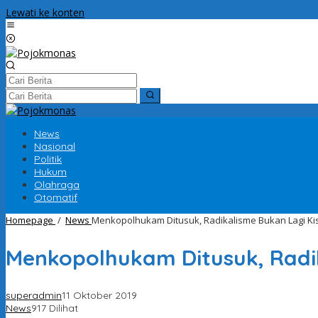
Lewati ke konten
News
Nasional
Politik
Hukum
Olahraga
Otomatif
Homepage
/
News
Menkopolhukam Ditusuk, Radikalisme Bukan Lagi Ki
Menkopolhukam Ditusuk, Radik
superadmin
11 Oktober 2019
News
917 Dilihat