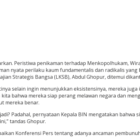
arkan. Peristiwa penikaman terhadap Menkopolhukam, Wirant
man nyata perilaku kaum fundamentalis dan radikalis yang
jian Strategis Bangsa (LKSB), Abdul Ghopur, ditemui dikant
inya selain ingin menunjukkan eksistensinya, mereka juga
 kita bahwa mereka siap perang melawan negara dan mengg
rut mereka benar.
 terjadi? Padahal, pernyataan Kepala BIN mengatakan bahwa 
ni,” tandas Ghopur.
mpaikan Konferensi Pers tentang adanya ancaman pembunuh