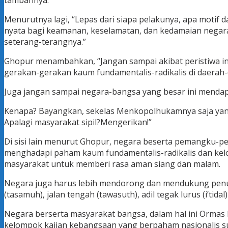
tambahnya.
Menurutnya lagi, “Lepas dari siapa pelakunya, apa motif 
nyata bagi keamanan, keselamatan, dan kedamaian negara 
seterang-terangnya.”
Ghopur menambahkan, “Jangan sampai akibat peristiwa i
gerakan-gerakan kaum fundamentalis-radikalis di daerah-da
Juga jangan sampai negara-bangsa yang besar ini mendapa
Kenapa? Bayangkan, sekelas Menkopolhukamnya saja yang
Apalagi masyarakat sipil?Mengerikan!”
Di sisi lain menurut Ghopur, negara beserta pemangku-p
menghadapi paham kaum fundamentalis-radikalis dan kelo
masyarakat untuk memberi rasa aman siang dan malam.
Negara juga harus lebih mendorong dan mendukung pen
(tasamuh), jalan tengah (tawasuth), adil tegak lurus (i’tidal
Negara berserta masyarakat bangsa, dalam hal ini Orma
kelompok kajian kebangsaan yang berpaham nasionalis su