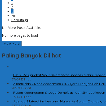
2
3
…
781
Berikutnya
No More Posts Available.
No more pages to load.
View More
Paling Banyak Dilihat
1
Petisi Masyarakat Sipil : Selamatkan Indonesia dari Kepe
37607 Dilihat
2
Alumni dan Civitas Academica UIN Syarif Hidayatullah Be
28574 Dilihat
3
Pesan Kebangsaan & Jaga Demokrasi dari Sivitas Akadem
27713 Dilihat
4
Agenda Silaturahim bersama Majelis As-Salam Cilandak, Us
23779 Dilihat