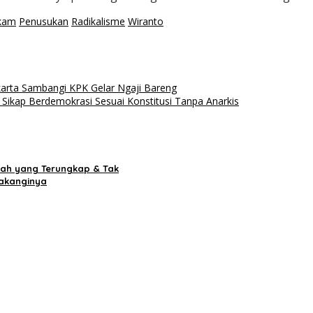
kam
Penusukan
Radikalisme
Wiranto
akarta Sambangi KPK Gelar Ngaji Bareng
Sikap Berdemokrasi Sesuai Konstitusi Tanpa Anarkis
rah yang Terungkap & Tak
lakanginya