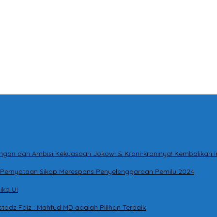
ntingan dan Ambisi Kekuasaan Jokowi & Kroni-kroninya! Kembalikan
ri Pernyataan Sikap Merespons Penyelenggaraan Pemilu 2024
ika UI
tadz Faiz : Mahfud MD adalah Pilihan Terbaik