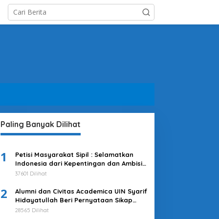
Paling Banyak Dilihat
1
Petisi Masyarakat Sipil : Selamatkan
Indonesia dari Kepentingan dan Ambisi
Kekuasaan Jokowi & Kroni-kroninya!
37601 Dilihat
Kembalikan Indonesia untuk
2
Kepentingan Rakyat
Alumni dan Civitas Academica UIN Syarif
Hidayatullah Beri Pernyataan Sikap
Merespons Penyelenggaraan Pemilu
28565 Dilihat
2024