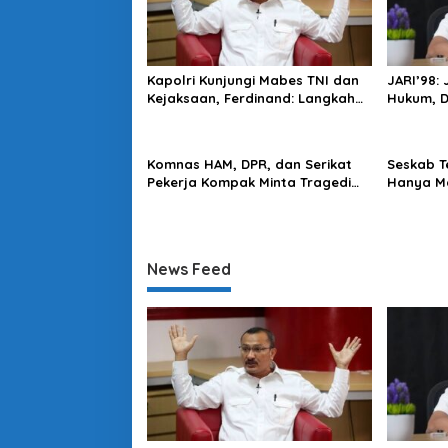
Kapolri Kunjungi Mabes TNI dan
JARI’98:
Kejaksaan, Ferdinand: Langkah
Hukum, 
Positif Perkuat Soliditas Antar
Harus Di
Lembaga
Komnas HAM, DPR, dan Serikat
Seskab T
Pekerja Kompak Minta Tragedi
Hanya Ma
Latsarmil KDMP Diusut
Mendapa
News Feed