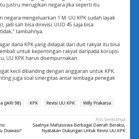
u justru merugikan negara jika seperti itu.
un negara mengeluarkan 1 M. UU KPK sudah layak
i, jadi sah bisa direvisi. UUD 45 saja bisa
idak,” tambahnya.
gar dana KPK yang didapat dari duit rakyat itu bisa
 kembali untuk kepentingan rakyat daripada korupsi
 itu, UU KPK harus disempurnakan.
gat kecil dibanding dengan anggaran untuk KPK.
nting juga soal sinergitas antar lembaga penegak
a (JARI 98)
KPK
Revisi UU KPK
Willy Prakarsa
Pos berikutnya
nsi
Saatnya Mahasiswa Berbagai Daerah Beraksi,
au Diawasi?
Nyatakan Dukungan Untuk Revisi UU KPK