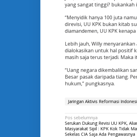
i
yang sangat tinggi? bukankah it
s
i
“Menyidik hanya 100 juta nam
,
direvisi, UU KPK bukan kitab suc
U
U
diamandemen, UU KPK kenapa t
D
4
Lebih jauh, Willy menyarankan a
5
dialokasikan untuk hal positif
S
masih saja terus terjadi. Maka
a
j
a
“Uang negara dikembalikan san
B
Besar pasak daripada tiang. Pe
i
hukum,” pungkasnya.
s
a
D
Jaringan Aktivis Reformasi Indonesi
i
a
m
N
Pos sebelumnya
a
Serukan Dukung Revisi UU KPK, Alia
n
a
Masyarakat Sipil : KPK Kok Tidak M
d
v
Sekelas CIA Saja Ada Pengawasnya
e