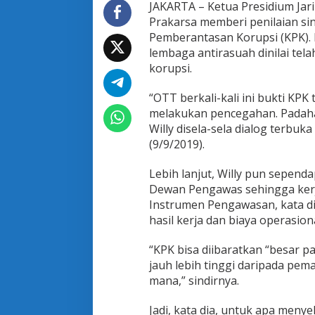
k
JAKARTA – Ketua Presidium Jarin
a
Prakarsa memberi penilaian si
,
Pemberantasan Korupsi (KPK). M
J
lembaga antirasuah dinilai te
a
korupsi.
r
i
9
“OTT berkali-kali ini bukti KPK
8
melakukan pencegahan. Padahal
:
Willy disela-sela dialog terbuka 
U
(9/9/2019).
U
K
P
Lebih lanjut, Willy pun sependa
K
Dewan Pengawas sehingga kerj
L
Instrumen Pengawasan, kata d
a
hasil kerja dan biaya operasion
y
a
k
“KPK bisa diibaratkan “besar p
D
jauh lebih tinggi daripada pem
i
mana,” sindirnya.
r
e
v
Jadi, kata dia, untuk apa men