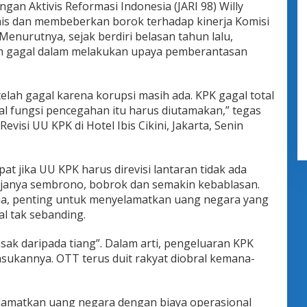
gan Aktivis Reformasi Indonesia (JARI 98) Willy
nis dan membeberkan borok terhadap kinerja Komisi
enurutnya, sejak berdiri belasan tahun lalu,
lah gagal dalam melakukan upaya pemberantasan
 telah gagal karena korupsi masih ada. KPK gagal total
 fungsi pencegahan itu harus diutamakan,” tegas
Revisi UU KPK di Hotel Ibis Cikini, Jakarta, Senin
pat jika UU KPK harus direvisi lantaran tidak ada
anya sembrono, bobrok dan semakin kebablasan.
ia, penting untuk menyelamatkan uang negara yang
al tak sebanding.
asak daripada tiang”. Dalam arti, pengeluaran KPK
asukannya. OTT terus duit rakyat diobral kemana-
yelamatkan uang negara dengan biaya operasional