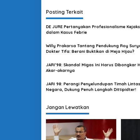
m
i
e
Posting Terkait
n
g
a
DE JURE Pertanyakan Profesionalisme Kejak
s
dalam Kasus Febrie
i
Willy Prakarsa Tantang Pendukung Roy Sury
p
Dokter Tifa: Berani Buktikan di Meja Hijau?
o
JARI’98: Skandal Migas Ini Harus Dibongkar 
s
Akar-akarnya
JARI 98: Perangi Penyelundupan Timah Linta
Negara, Dukung Penuh Langkah Dittipidter!
Jangan Lewatkan