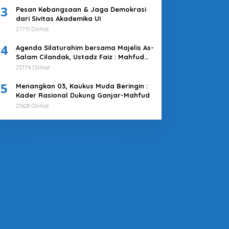
3
Pesan Kebangsaan & Jaga Demokrasi
dari Sivitas Akademika UI
27711 Dilihat
4
Agenda Silaturahim bersama Majelis As-
Salam Cilandak, Ustadz Faiz : Mahfud
MD adalah Pilihan Terbaik
23774 Dilihat
5
Menangkan 03, Kaukus Muda Beringin :
Kader Rasional Dukung Ganjar-Mahfud
21628 Dilihat