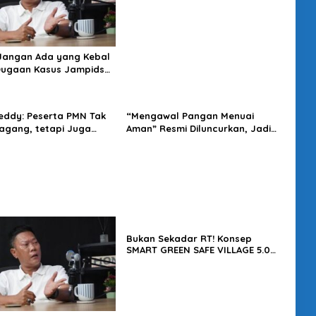
Tawarkan Solusi Masa Depan
Kota
 Jangan Ada yang Kebal
Dugaan Kasus Jampidsus
usut Tuntas
eddy: Peserta PMN Tak
“Mengawal Pangan Menuai
gang, tetapi Juga
Aman” Resmi Diluncurkan, Jadi
t Penghasilan
Karya Terbaru Wakapolri
Bukan Sekadar RT! Konsep
SMART GREEN SAFE VILLAGE 5.0
Tawarkan Solusi Masa Depan
Kota