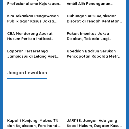
Profesionalisme Kejaksaan
Ambil Alih Penanganan
i
dalam Kasus Febrie
Kasus Dugaan Korupsi
p
Febrie Adriansyah
KPK Tekankan Pengawasan
Hubungan KPK–Kejaksaan
o
Publik agar Kasus Jaksa
Disorot di Tengah Rentetan
Kejati Banten Kredibel
OTT
s
CBA Mendorong Aparat
Pakar: Imunitas Jaksa
Hukum Periksa Indikasi
Dicabut, Tak Ada Lagi
Pelanggaran Pengadaan
‘Benteng Kekuasaan’
Alat Dapur di MBG
Laporan Terseretnya
Ubedilah Badrun Serukan
Jampidsus di Lelang Aset
Pencopotan Kapolda Metro
Rampasan, KPK Diminta
Jaya, Akhera Nilai Ada
Segera Tindak Lanjuti
Agenda Tersembunyi
Dibaliknya
Jangan Lewatkan
Kapolri Kunjungi Mabes TNI
JARI’98: Jangan Ada yang
dan Kejaksaan, Ferdinand:
Kebal Hukum, Dugaan Kasus