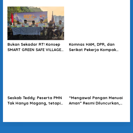
Langkah Positif Perkuat
Jampidsus Harus Diusut
Soliditas Antar Lembaga
Tuntas
Bukan Sekadar RT! Konsep
Komnas HAM, DPR, dan
SMART GREEN SAFE VILLAGE
Serikat Pekerja Kompak
5.0 Tawarkan Solusi Masa
Minta Tragedi Latsarmil
Depan Kota
KDMP Diusut
Seskab Teddy: Peserta PMN
“Mengawal Pangan Menuai
Tak Hanya Magang, tetapi
Aman” Resmi Diluncurkan,
Juga Mendapat
Jadi Karya Terbaru
Penghasilan
Wakapolri