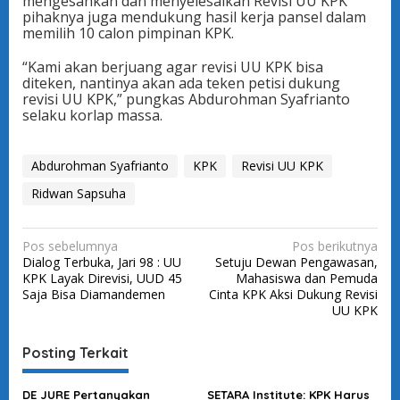
mengesahkan dan menyelesaikan Revisi UU KPK
pihaknya juga mendukung hasil kerja pansel dalam
memilih 10 calon pimpinan KPK.
“Kami akan berjuang agar revisi UU KPK bisa
diteken, nantinya akan ada teken petisi dukung
revisi UU KPK,” pungkas Abdurohman Syafrianto
selaku korlap massa.
Abdurohman Syafrianto
KPK
Revisi UU KPK
Ridwan Sapsuha
N
Pos sebelumnya
Pos berikutnya
Dialog Terbuka, Jari 98 : UU
Setuju Dewan Pengawasan,
a
KPK Layak Direvisi, UUD 45
Mahasiswa dan Pemuda
v
Saja Bisa Diamandemen
Cinta KPK Aksi Dukung Revisi
UU KPK
i
g
Posting Terkait
a
s
DE JURE Pertanyakan
SETARA Institute: KPK Harus