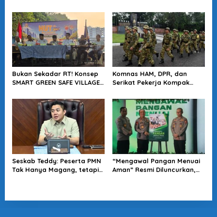
Langkah Positif Perkuat
Jampidsus Harus Diusut
Soliditas Antar Lembaga
Tuntas
Bukan Sekadar RT! Konsep
Komnas HAM, DPR, dan
SMART GREEN SAFE VILLAGE
Serikat Pekerja Kompak
5.0 Tawarkan Solusi Masa
Minta Tragedi Latsarmil
Depan Kota
KDMP Diusut
Seskab Teddy: Peserta PMN
“Mengawal Pangan Menuai
Tak Hanya Magang, tetapi
Aman” Resmi Diluncurkan,
Juga Mendapat
Jadi Karya Terbaru
Penghasilan
Wakapolri