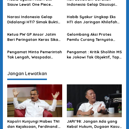
i
Siauw Lewat One Piece
Indonesia Gelap Disusupi
p
Bukan Iseng, Ada Misi HTI di
Eks HTI, Bungkus Literasi
Baliknya
Demi Propaganda Khilafah
o
Narasi Indonesia Gelap
Habib Syakur Ungkap Eks
Didalangi HTI? Simak Bukti
HTI dan Jaringan Khilafah
s
dan Jaringan Penulisnya!
Diduga Galang Propaganda
Lawan Polri
Ketua PW GP Ansor Jatim
Gelombang Aksi Protes
Beri Peringatan Keras Sikapi
Pemilu Curang Ternyata
Unjuk Rasa HTI di Surabaya
Ditunggangi Kelompok HTI
Pengamat Minta Pemerintah
Pengamat : Kritik Sholihin MS
Tak Lengah, Waspadai
ke Jokowi Tak Objektif, Tapi
Kamuflase ala HTI Pasca
Gegara Sakit Hati
Pilpres 2024
Pembubaran HTI
Jangan Lewatkan
Kapolri Kunjungi Mabes TNI
JARI’98: Jangan Ada yang
dan Kejaksaan, Ferdinand:
Kebal Hukum, Dugaan Kasus