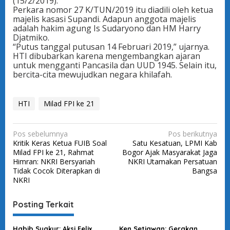
(15/2/2019).
Perkara nomor 27 K/TUN/2019 itu diadili oleh ketua
majelis kasasi Supandi. Adapun anggota majelis
adalah hakim agung Is Sudaryono dan HM Harry
Djatmiko.
“Putus tanggal putusan 14 Februari 2019,” ujarnya.
HTI dibubarkan karena mengembangkan ajaran
untuk mengganti Pancasila dan UUD 1945. Selain itu,
bercita-cita mewujudkan negara khilafah.
HTI
Milad FPI ke 21
N
Pos sebelumnya
Pos berikutnya
Kritik Keras Ketua FUIB Soal
Satu Kesatuan, LPMI Kab
a
Milad FPI ke 21, Rahmat
Bogor Ajak Masyarakat Jaga
v
Himran: NKRI Bersyariah
NKRI Utamakan Persatuan
Tidak Cocok Diterapkan di
Bangsa
i
NKRI
g
a
Posting Terkait
s
Habib Syakur: Aksi Felix
Ken Setiawan: Gerakan