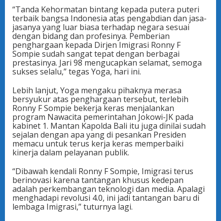
“Tanda Kehormatan bintang kepada putera puteri
terbaik bangsa Indonesia atas pengabdian dan jasa-
jasanya yang luar biasa terhadap negara sesuai
dengan bidang dan profesinya. Pemberian
penghargaan kepada Dirjen Imigrasi Ronny F
Sompie sudah sangat tepat dengan berbagai
prestasinya. Jari 98 mengucapkan selamat, semoga
sukses selalu,” tegas Yoga, hari ini.
Lebih lanjut, Yoga mengaku pihaknya merasa
bersyukur atas penghargaan tersebut, terlebih
Ronny F Sompie bekerja keras menjalankan
program Nawacita pemerintahan Jokowi-JK pada
kabinet 1. Mantan Kapolda Bali itu juga dinilai sudah
sejalan dengan apa yang di pesankan Presiden
memacu untuk terus kerja keras memperbaiki
kinerja dalam pelayanan publik.
“Dibawah kendali Ronny F Sompie, Imigrasi terus
berinovasi karena tantangan khusus kedepan
adalah perkembangan teknologi dan media. Apalagi
menghadapi revolusi 4.0, ini jadi tantangan baru di
lembaga Imigrasi,” tuturnya lagi.