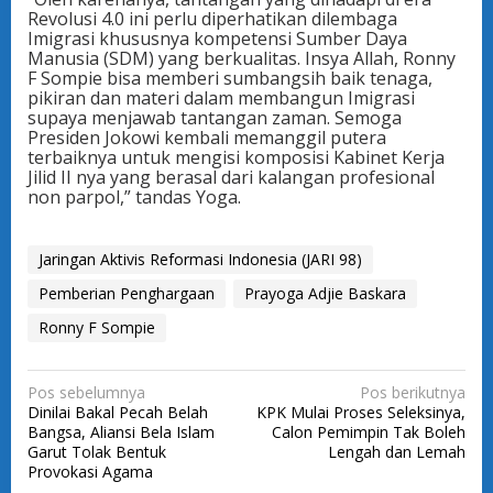
Revolusi 4.0 ini perlu diperhatikan dilembaga
Imigrasi khususnya kompetensi Sumber Daya
Manusia (SDM) yang berkualitas. Insya Allah, Ronny
F Sompie bisa memberi sumbangsih baik tenaga,
pikiran dan materi dalam membangun Imigrasi
supaya menjawab tantangan zaman. Semoga
Presiden Jokowi kembali memanggil putera
terbaiknya untuk mengisi komposisi Kabinet Kerja
Jilid II nya yang berasal dari kalangan profesional
non parpol,” tandas Yoga.
Jaringan Aktivis Reformasi Indonesia (JARI 98)
Pemberian Penghargaan
Prayoga Adjie Baskara
Ronny F Sompie
N
Pos sebelumnya
Pos berikutnya
Dinilai Bakal Pecah Belah
KPK Mulai Proses Seleksinya,
a
Bangsa, Aliansi Bela Islam
Calon Pemimpin Tak Boleh
v
Garut Tolak Bentuk
Lengah dan Lemah
Provokasi Agama
i