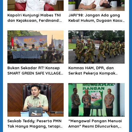
Kapolri Kunjungi Mabes TNI
JARI’98: Jangan Ada yang
dan Kejaksaan, Ferdinand:
Kebal Hukum, Dugaan Kasus
Langkah Positif Perkuat
Jampidsus Harus Diusut
Soliditas Antar Lembaga
Tuntas
Bukan Sekadar RT! Konsep
Komnas HAM, DPR, dan
SMART GREEN SAFE VILLAGE
Serikat Pekerja Kompak
5.0 Tawarkan Solusi Masa
Minta Tragedi Latsarmil
Depan Kota
KDMP Diusut
Seskab Teddy: Peserta PMN
“Mengawal Pangan Menuai
Tak Hanya Magang, tetapi
Aman” Resmi Diluncurkan,
Juga Mendapat
Jadi Karya Terbaru