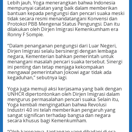
Lebih jauh, Yoga menerangkan bahwa lndonesia
mempunyai catatan yang baik dalam memberikan
bantuan kepada pengungsi dan pencari suaka meski
tidak secara resmi menandatangani Konvensi dan
Protokol PBB Mengenai Status Pengungsi. Dan itu
dilakukan oleh Dirjen Imigrasi Kemenkumham era
Ronny F Sompie.
“Dalam penanganan pengungsi dari Luar Negeri,
Dirjen Imigrasi selalu bersinergi dengan lembaga
negara, Kementerian bahkan pemerintah untuk
menangani masalah pencari suaka tersebut. Sinergi
ini penting dan tetap menjaga kekompakan
mengawal pemerintahan Jokowi agar tidak ada
kegaduhan,” sebutnya lagi.
Yoga juga memuji aksi kerjasama yang baik dengan
UNHCR dipertontonkan oleh Dirjen Imigrasi dalam
mengurus permasalahan pencari suaka. Selain itu,
Yoga kembali mengingatkan bahwa Revolusi
Industri 4.0 ini telah memberikan pengaruh yang
sangat significan terhadap bangsa dan negara
secara khusus bagi Kemenkumham.
“Oleh karenanya, tantangan yang dihadapi di era