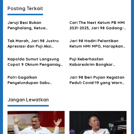
g
Posting Terkait
a
s
Jeruji Besi Bukan
Cari The Next Ketum PB HMI
Penghalang, Ketua
2021-2023, Jari 98 Gadang-
i
Presidium Jari 98 Tetap
gadang Ari Safari
p
Berkarya dan Asah Diri
Tak Marah, Jari 98 Justru
Jari 98 Hadiri Pelantikan
o
Apresiasi dan Puji Aksi
Ketum HMI MPO, Harapkan
Pelapor ke Bawaslu
Indonesia Maju dengan
s
Optimisme Pemuda
Kapolda Sumut Langsung
Puji Keberhasilan
Copot 9 Oknum Penganiaya
Kabareskrim Bongkar
Saksi, Jari 98 Beri Apresiasi
Jaringan Narkoba
Penuh
Internasional, Jari 98 :
Polri Gagalkan
Jari 98 Beri Pujian Kegiatan
Gebrakan Hebat!
Penyelundupan Sabu
Peduli Covid-19 yang Warnai
Seberat 821 kg, Jari 98 :
Serdik Sespimmen Polri
Patut Diapresiasi
Dikrek ke-60
Jangan Lewatkan