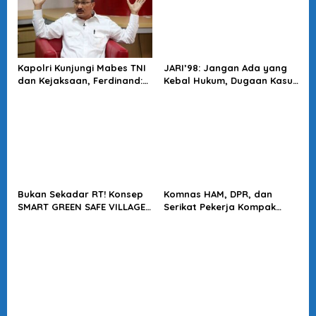
Kapolri Kunjungi Mabes TNI
JARI’98: Jangan Ada yang
dan Kejaksaan, Ferdinand:
Kebal Hukum, Dugaan Kasus
Langkah Positif Perkuat
Jampidsus Harus Diusut
Soliditas Antar Lembaga
Tuntas
Bukan Sekadar RT! Konsep
Komnas HAM, DPR, dan
SMART GREEN SAFE VILLAGE
Serikat Pekerja Kompak
5.0 Tawarkan Solusi Masa
Minta Tragedi Latsarmil
Depan Kota
KDMP Diusut