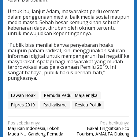
Untuk itu, lanjut Adam, masyarakat perlu cermat
dalam penggunaan media, baik media sosial maupun
media massa. Sebab besar kemungkinan sebuah
kebenaran dapat dirubah oleh oknum tertentu
untuk mewujudkan kepentingannya.
“Publik bisa menilai bahwa penyebaran hoaks
maupun paham radikal, kini menggunakan saluran
informasi digital untuk mempengaruhi hal negatif ke
masyarakat. Apalagi bagi masyarakat yang mudah
terprovokasi atas pelaksanaan Pemilu 2019. Ini
sangat bahaya, publik harus berhati-hati,”
pungkasnya.
Lawan Hoax
Pemuda Peduli Majalengka
Pilpres 2019
Radikalisme
Residu Politik
N
Pos sebelumnya
Pos berikutnya
Majukan Indonesia,Tokoh
Bakal Tingkatkan Eco
a
Muda NU Gandeng Pemuda
Tourism, AMALTA Dukung