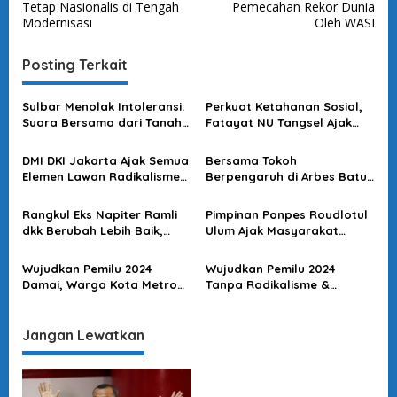
v
Tetap Nasionalis di Tengah
Pemecahan Rekor Dunia
Modernisasi
Oleh WASI
i
g
Posting Terkait
a
s
Sulbar Menolak Intoleransi:
Perkuat Ketahanan Sosial,
Suara Bersama dari Tanah
Fatayat NU Tangsel Ajak
i
Mandar
Polri Kolaborasi Program
p
Perlindungan Perempuan
DMI DKI Jakarta Ajak Semua
Bersama Tokoh
o
Elemen Lawan Radikalisme
Berpengaruh di Arbes Batu
& Intoleransi, Wujudkan
Merah Ambon, Polri
s
Harmonisasi Kehidupan
Gandeng Semua Elemen
Rangkul Eks Napiter Ramli
Pimpinan Ponpes Roudlotul
Jaga Stabilitas Kamtibmas
dkk Berubah Lebih Baik,
Ulum Ajak Masyarakat
Jelang Tahun Baru
Baintelkam Polri :
Jabar Waspada Paham
Bermanfaat bagi Keluarga,
Radikal, Teror dan
Wujudkan Pemilu 2024
Wujudkan Pemilu 2024
Masyarakat & NKRI
Intoleransi Jelang Tahun
Damai, Warga Kota Metro
Tanpa Radikalisme &
Politik
Komitmen Tolak
Intoleransi, Yayasan
Radikalisme-Terorisme &
Mangkubuming Putra
Intoleransi
Lampung Rangkul Eks
Jangan Lewatkan
Napiter Kembali ke NKRI