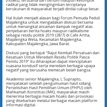
(hoaks), terutama dari oknum maupun kelompok
radikal yang tidak menginginkan terciptanya
kerukunan di masyarakat terjadi dinilai cukup besar.
Hal itulah menjadi alasan bagi Forum Pemuda Peduli
Majalengka untuk mengadakan diskusi bersama
untuk menangkal ancaman dampak negatif atas
penyebaran berita hoaks maupun radikalisme
sebagai residu politik 2019 (28/7) di Cafe Artha,
Majalengka Weta, Kecamatan Majalengka,
Kabupaten Majalengka, Jawa Barat.
Diskusi yang bertajuk “Rajut Kembali Persatuan dan
Kesatuan Untuk Meredam Residu Politik Pasca
Pemilu 2019” itu diharapkan dapat menciptakan
suasana kondusif serta meredam berbagai upaya
negatif yang berusaha memecah belah bangsa.
Akademisi senior Majalengka, L Suprapto,
menyatakan setelah pengumuman hasil sidang
Perselisihan Hasil Pemilihan Umum (PHPU) oleh
Mahkamah Konstitusi (MK), masyarakat masih
menerima berbagai macam hoaks dan provokasi
yang disebarkan melalui berbagai macam platform
informasi digital.