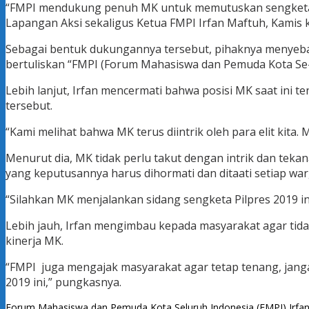
“FMPI mendukung penuh MK untuk memutuskan sengketa Pi
Lapangan Aksi sekaligus Ketua FMPI Irfan Maftuh, Kamis 
Sebagai bentuk dukungannya tersebut, pihaknya menyebar
bertuliskan “FMPI (Forum Mahasiswa dan Pemuda Kota Se-
Lebih lanjut, Irfan mencermati bahwa posisi MK saat ini 
tersebut.
“Kami melihat bahwa MK terus diintrik oleh para elit kit
Menurut dia, MK tidak perlu takut dengan intrik dan tekan
yang keputusannya harus dihormati dan ditaati setiap wa
“Silahkan MK menjalankan sidang sengketa Pilpres 2019 in
Lebih jauh, Irfan mengimbau kepada masyarakat agar tida
kinerja MK.
“FMPI juga mengajak masyarakat agar tetap tenang, jang
2019 ini,” pungkasnya.
Forum Mahasiswa dan Pemuda Kota Seluruh Indonesia (FMPI)
Irfa