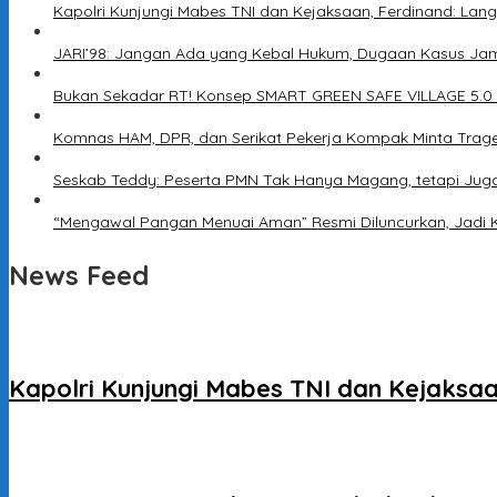
Kapolri Kunjungi Mabes TNI dan Kejaksaan, Ferdinand: Lang
JARI’98: Jangan Ada yang Kebal Hukum, Dugaan Kasus Jam
Bukan Sekadar RT! Konsep SMART GREEN SAFE VILLAGE 5.0
Komnas HAM, DPR, dan Serikat Pekerja Kompak Minta Trage
Seskab Teddy: Peserta PMN Tak Hanya Magang, tetapi Jug
“Mengawal Pangan Menuai Aman” Resmi Diluncurkan, Jadi 
News Feed
Kapolri Kunjungi Mabes TNI dan Kejaksaa