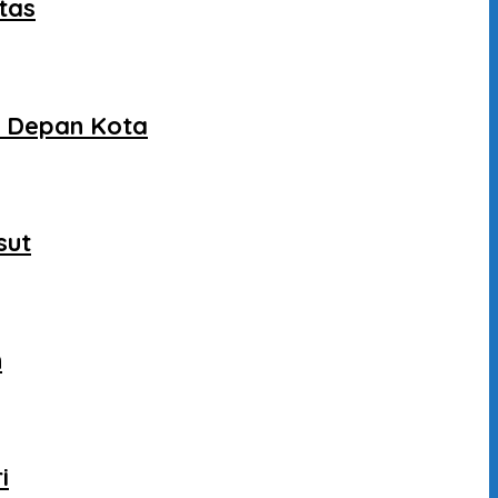
tas
a Depan Kota
sut
n
i