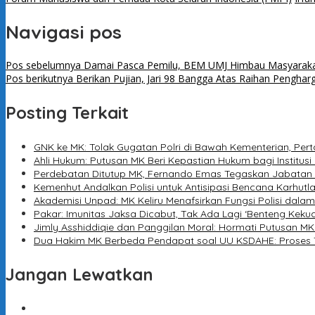
Navigasi pos
Pos sebelumnya
Damai Pasca Pemilu, BEM UMJ Himbau Masyarakat
Pos berikutnya
Berikan Pujian, Jari 98 Bangga Atas Raihan Pengha
Posting Terkait
GNK ke MK: Tolak Gugatan Polri di Bawah Kementerian, Per
Ahli Hukum: Putusan MK Beri Kepastian Hukum bagi Institusi 
Perdebatan Ditutup MK, Fernando Emas Tegaskan Jabatan Si
Kemenhut Andalkan Polisi untuk Antisipasi Bencana Karhutl
Akademisi Unpad: MK Keliru Menafsirkan Fungsi Polisi dala
Pakar: Imunitas Jaksa Dicabut, Tak Ada Lagi ‘Benteng Keku
Jimly Asshiddiqie dan Panggilan Moral: Hormati Putusan MK
Dua Hakim MK Berbeda Pendapat soal UU KSDAHE: Proses Te
Jangan Lewatkan