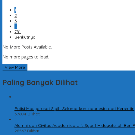
1
2
3
…
781
Berikutnya
No More Posts Available.
No more pages to load.
View More
Paling Banyak Dilihat
1
Petisi Masyarakat Sipil : Selamatkan Indonesia dari Kepen
37604 Dilihat
2
Alumni dan Civitas Academica UIN Syarif Hidayatullah Ber
28567 Dilihat