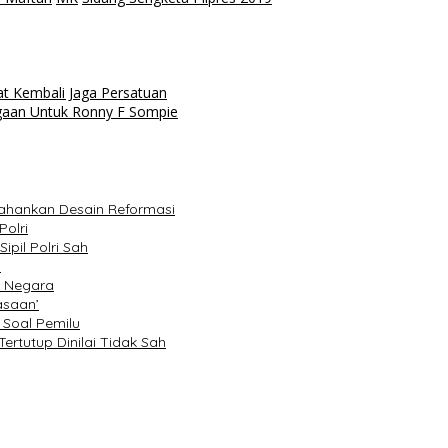
 Kembali Jaga Persatuan
rgaan Untuk Ronny F Sompie
tahankan Desain Reformasi
Polri
pil Polri Sah
a
m Negara
asaan’
 Soal Pemilu
rtutup Dinilai Tidak Sah