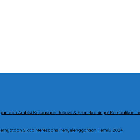
tingan dan Ambisi Kekuasaan Jokowi & Kroni-kroninya! Kembalikan I
i Pernyataan Sikap Merespons Penyelenggaraan Pemilu 2024