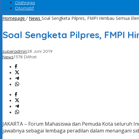
Olahraga
Otomatif
Homepage
/
News
Soal Sengketa Pilpres, FMPI Himbau Semua El
Soal Sengketa Pilpres, FMPI
superadmin
28 Juni 2019
News
1378 Dilihat
JAKARTA – Forum Mahasiswa dan Pemuda Kota seluruh Ind
jawabnya sebagai lembaga peradilan dalam menangani sid