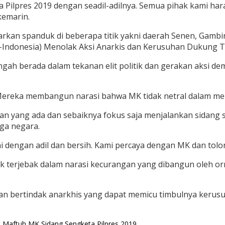
lpres 2019 dengan seadil-adilnya. Semua pihak kami har
kemarin.
kan spanduk di beberapa titik yakni daerah Senen, Gambir
Indonesia) Menolak Aksi Anarkis dan Kerusuhan Dukung TN
tengah berada dalam tekanan elit politik dan gerakan aksi
a. Mereka membangun narasi bahwa MK tidak netral dalam me
an yang ada dan sebaiknya fokus saja menjalankan sidang se
rga negara.
i dengan adil dan bersih. Kami percaya dengan MK dan tolon
k terjebak dalam narasi kecurangan yang dibangun oleh orm
an bertindak anarkhis yang dapat memicu timbulnya kerusu
n Maftuh
MK
Sidang Sengketa Pilpres 2019