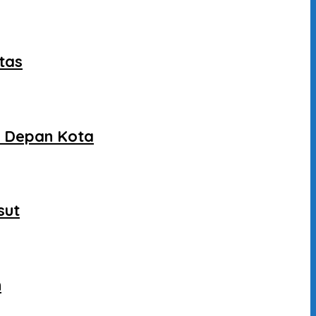
tas
a Depan Kota
sut
n