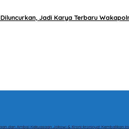
iluncurkan, Jadi Karya Terbaru Wakapolr
tingan dan Ambisi Kekuasaan Jokowi & Kroni-kroninya! Kembalikan I