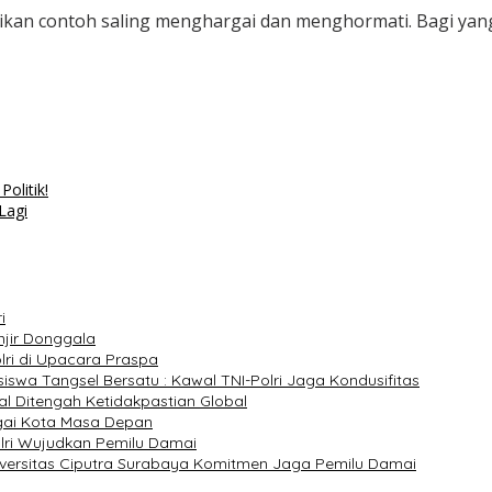
ikan contoh saling menghargai dan menghormati. Bagi yan
olitik!
Lagi
i
jir Donggala
lri di Upacara Praspa
iswa Tangsel Bersatu : Kawal TNI-Polri Jaga Kondusifitas
nal Ditengah Ketidakpastian Global
gai Kota Masa Depan
olri Wujudkan Pemilu Damai
iversitas Ciputra Surabaya Komitmen Jaga Pemilu Damai