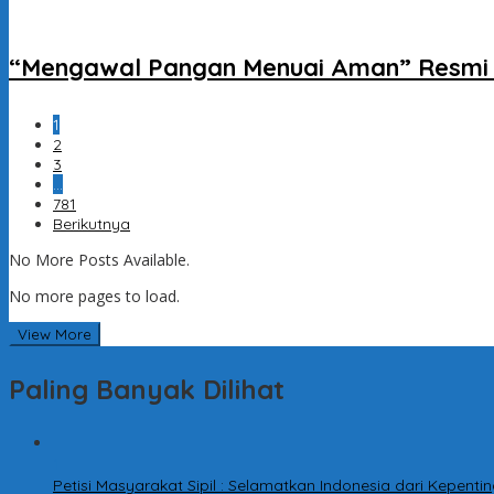
“Mengawal Pangan Menuai Aman” Resmi D
1
2
3
…
781
Berikutnya
No More Posts Available.
No more pages to load.
View More
Paling Banyak Dilihat
1
Petisi Masyarakat Sipil : Selamatkan Indonesia dari Kepen