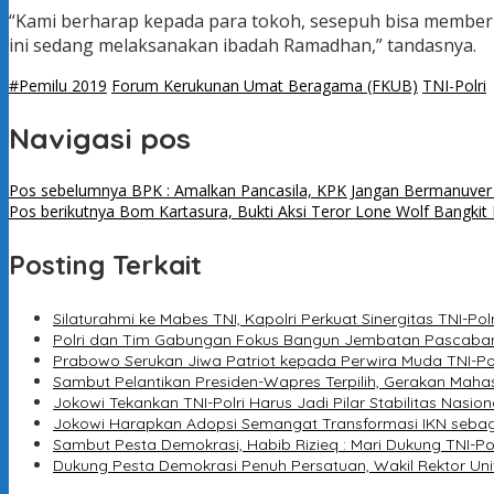
“Kami berharap kepada para tokoh, sesepuh bisa member
ini sedang melaksanakan ibadah Ramadhan,” tandasnya.
#Pemilu 2019
Forum Kerukunan Umat Beragama (FKUB)
TNI-Polri
Navigasi pos
Pos sebelumnya
BPK : Amalkan Pancasila, KPK Jangan Bermanuver P
Pos berikutnya
Bom Kartasura, Bukti Aksi Teror Lone Wolf Bangkit 
Posting Terkait
Silaturahmi ke Mabes TNI, Kapolri Perkuat Sinergitas TNI-Polr
Polri dan Tim Gabungan Fokus Bangun Jembatan Pascaban
Prabowo Serukan Jiwa Patriot kepada Perwira Muda TNI-Po
Sambut Pelantikan Presiden-Wapres Terpilih, Gerakan Mahas
Jokowi Tekankan TNI-Polri Harus Jadi Pilar Stabilitas Nasio
Jokowi Harapkan Adopsi Semangat Transformasi IKN seba
Sambut Pesta Demokrasi, Habib Rizieq : Mari Dukung TNI-P
Dukung Pesta Demokrasi Penuh Persatuan, Wakil Rektor Un