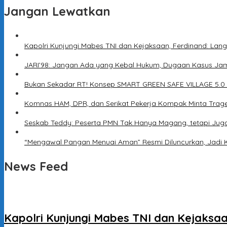
Jangan Lewatkan
Kapolri Kunjungi Mabes TNI dan Kejaksaan, Ferdinand: Lang
JARI’98: Jangan Ada yang Kebal Hukum, Dugaan Kasus Jam
Bukan Sekadar RT! Konsep SMART GREEN SAFE VILLAGE 5.0
Komnas HAM, DPR, dan Serikat Pekerja Kompak Minta Trage
Seskab Teddy: Peserta PMN Tak Hanya Magang, tetapi Jug
“Mengawal Pangan Menuai Aman” Resmi Diluncurkan, Jadi 
News Feed
Kapolri Kunjungi Mabes TNI dan Kejaksaa