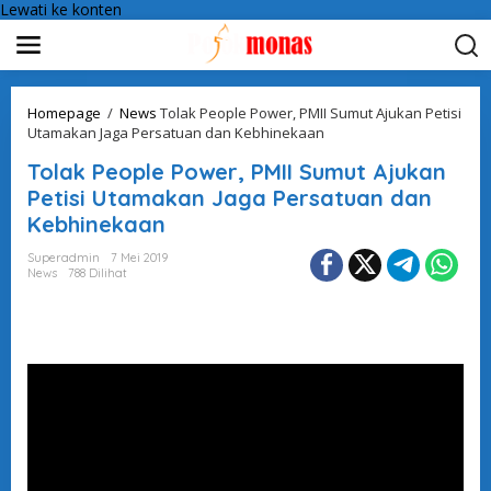
Lewati ke konten
Homepage
/
News
Tolak People Power, PMII Sumut Ajukan Petisi
Utamakan Jaga Persatuan dan Kebhinekaan
Tolak People Power, PMII Sumut Ajukan
Petisi Utamakan Jaga Persatuan dan
Kebhinekaan
Superadmin
7 Mei 2019
News
788 Dilihat