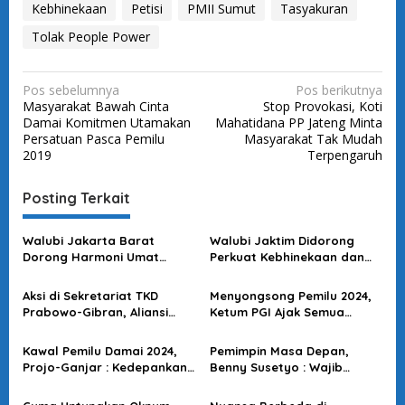
Kebhinekaan
Petisi
PMII Sumut
Tasyakuran
Tolak People Power
N
Pos sebelumnya
Pos berikutnya
Masyarakat Bawah Cinta
Stop Provokasi, Koti
a
Damai Komitmen Utamakan
Mahatidana PP Jateng Minta
v
Persatuan Pasca Pemilu
Masyarakat Tak Mudah
2019
Terpengaruh
i
g
Posting Terkait
a
s
Walubi Jakarta Barat
Walubi Jaktim Didorong
Dorong Harmoni Umat
Perkuat Kebhinekaan dan
i
Beragama dan Siap
Toleransi Antarumat
p
Bersinergi dengan
Beragama
Aksi di Sekretariat TKD
Menyongsong Pemilu 2024,
Pemerintah
o
Prabowo-Gibran, Aliansi
Ketum PGI Ajak Semua
Mahasiswa Lampung
Elemen Jaga Persaudaraan
s
Sampaikan 10 Tuntutan
& Merawat Kebhinekaan
Kawal Pemilu Damai 2024,
Pemimpin Masa Depan,
Projo-Ganjar : Kedepankan
Benny Susetyo : Wajib
Ide, Ciptakan Situasi
Mampu Mengaktualisasikan
Kondusif & Harmonis
Pancasila