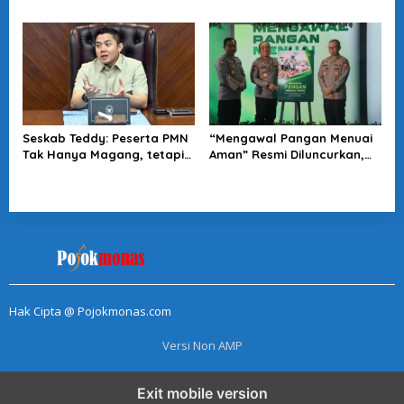
5.0 Tawarkan Solusi Masa
Minta Tragedi Latsarmil
Depan Kota
KDMP Diusut
Seskab Teddy: Peserta PMN
“Mengawal Pangan Menuai
Tak Hanya Magang, tetapi
Aman” Resmi Diluncurkan,
Juga Mendapat
Jadi Karya Terbaru
Penghasilan
Wakapolri
Hak Cipta @ Pojokmonas.com
Versi Non AMP
Exit mobile version