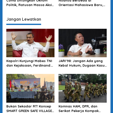
Cuma Untungkan Oknum
Nuansa Berbeda di
Politik, Ratusan Massa Aksi
Orientasi Mahasiswa Baru,
Gaungkan Tolak People
UI Siapkan Suasana Penuh
Power
Toleransi & Kebhinekaan
Jangan Lewatkan
Kapolri Kunjungi Mabes TNI
JARI’98: Jangan Ada yang
dan Kejaksaan, Ferdinand:
Kebal Hukum, Dugaan Kasus
Langkah Positif Perkuat
Jampidsus Harus Diusut
Soliditas Antar Lembaga
Tuntas
Bukan Sekadar RT! Konsep
Komnas HAM, DPR, dan
SMART GREEN SAFE VILLAGE
Serikat Pekerja Kompak