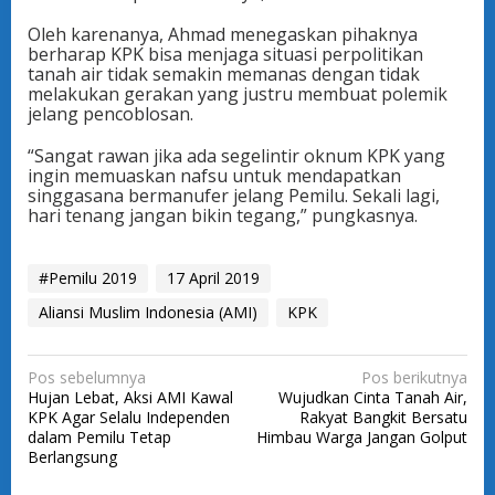
Oleh karenanya, Ahmad menegaskan pihaknya
berharap KPK bisa menjaga situasi perpolitikan
tanah air tidak semakin memanas dengan tidak
melakukan gerakan yang justru membuat polemik
jelang pencoblosan.
“Sangat rawan jika ada segelintir oknum KPK yang
ingin memuaskan nafsu untuk mendapatkan
singgasana bermanufer jelang Pemilu. Sekali lagi,
hari tenang jangan bikin tegang,” pungkasnya.
#Pemilu 2019
17 April 2019
Aliansi Muslim Indonesia (AMI)
KPK
N
Pos sebelumnya
Pos berikutnya
Hujan Lebat, Aksi AMI Kawal
Wujudkan Cinta Tanah Air,
a
KPK Agar Selalu Independen
Rakyat Bangkit Bersatu
v
dalam Pemilu Tetap
Himbau Warga Jangan Golput
Berlangsung
i