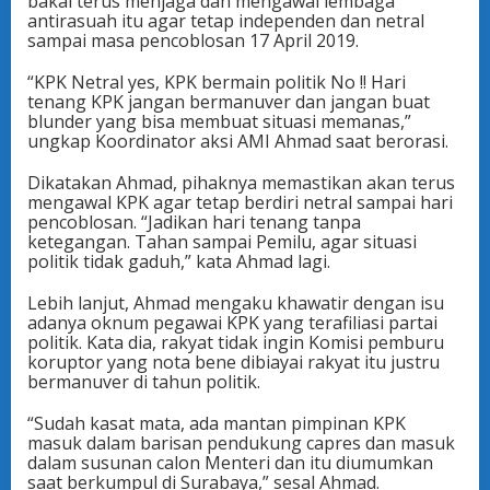
bakal terus menjaga dan mengawal lembaga
antirasuah itu agar tetap independen dan netral
sampai masa pencoblosan 17 April 2019.
“KPK Netral yes, KPK bermain politik No !! Hari
tenang KPK jangan bermanuver dan jangan buat
blunder yang bisa membuat situasi memanas,”
ungkap Koordinator aksi AMI Ahmad saat berorasi.
Dikatakan Ahmad, pihaknya memastikan akan terus
mengawal KPK agar tetap berdiri netral sampai hari
pencoblosan. “Jadikan hari tenang tanpa
ketegangan. Tahan sampai Pemilu, agar situasi
politik tidak gaduh,” kata Ahmad lagi.
Lebih lanjut, Ahmad mengaku khawatir dengan isu
adanya oknum pegawai KPK yang terafiliasi partai
politik. Kata dia, rakyat tidak ingin Komisi pemburu
koruptor yang nota bene dibiayai rakyat itu justru
bermanuver di tahun politik.
“Sudah kasat mata, ada mantan pimpinan KPK
masuk dalam barisan pendukung capres dan masuk
dalam susunan calon Menteri dan itu diumumkan
saat berkumpul di Surabaya,” sesal Ahmad.