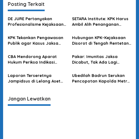
g
Posting Terkait
a
s
DE JURE Pertanyakan
SETARA Institute: KPK Harus
Profesionalisme Kejaksaan
Ambil Alih Penanganan
i
dalam Kasus Febrie
Kasus Dugaan Korupsi
p
Febrie Adriansyah
KPK Tekankan Pengawasan
Hubungan KPK–Kejaksaan
o
Publik agar Kasus Jaksa
Disorot di Tengah Rentetan
Kejati Banten Kredibel
OTT
s
CBA Mendorong Aparat
Pakar: Imunitas Jaksa
Hukum Periksa Indikasi
Dicabut, Tak Ada Lagi
Pelanggaran Pengadaan
‘Benteng Kekuasaan’
Alat Dapur di MBG
Laporan Terseretnya
Ubedilah Badrun Serukan
Jampidsus di Lelang Aset
Pencopotan Kapolda Metro
Rampasan, KPK Diminta
Jaya, Akhera Nilai Ada
Segera Tindak Lanjuti
Agenda Tersembunyi
Dibaliknya
Jangan Lewatkan