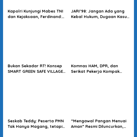
Kapolri Kunjungi Mabes TNI
JARI’98: Jangan Ada yang
dan Kejaksaan, Ferdinand:
Kebal Hukum, Dugaan Kasus
Langkah Positif Perkuat
Jampidsus Harus Diusut
Soliditas Antar Lembaga
Tuntas
Bukan Sekadar RT! Konsep
Komnas HAM, DPR, dan
SMART GREEN SAFE VILLAGE
Serikat Pekerja Kompak
5.0 Tawarkan Solusi Masa
Minta Tragedi Latsarmil
Depan Kota
KDMP Diusut
Seskab Teddy: Peserta PMN
“Mengawal Pangan Menuai
Tak Hanya Magang, tetapi
Aman” Resmi Diluncurkan,
Juga Mendapat
Jadi Karya Terbaru