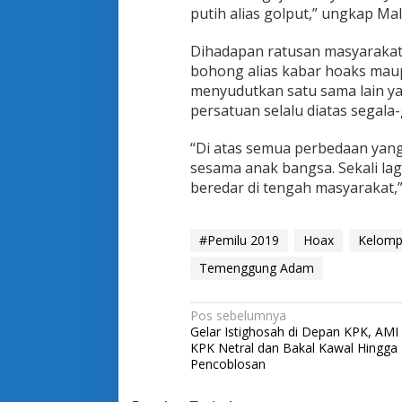
k
putih alias golput,” ungkap Ma
e
k
Dihadapan ratusan masyarakat,
a
bohong alias kabar hoaks maupu
l
B
menyudutkan satu sama lain y
e
persatuan selalu diatas segala-
r
s
“Di atas semua perbedaan yang
a
sesama anak bangsa. Sekali lag
t
u
beredar di tengah masyarakat,
S
i
a
#Pemilu 2019
Hoax
Kelomp
p
K
Temenggung Adam
a
w
N
a
Pos sebelumnya
l
Gelar Istighosah di Depan KPK, AM
a
P
KPK Netral dan Bakal Kawal Hingga
e
v
Pencoblosan
m
i
i