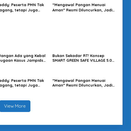
eddy: Peserta PMN Tak
“Mengawal Pangan Menuai
gang, tetapi Juga
Aman” Resmi Diluncurkan, Jadi
t Penghasilan
Karya Terbaru Wakapolri
 Jangan Ada yang Kebal
Bukan Sekadar RT! Konsep
Dugaan Kasus Jampidsus
SMART GREEN SAFE VILLAGE 5.0
usut Tuntas
Tawarkan Solusi Masa Depan
Kota
eddy: Peserta PMN Tak
“Mengawal Pangan Menuai
gang, tetapi Juga
Aman” Resmi Diluncurkan, Jadi
t Penghasilan
Karya Terbaru Wakapolri
View More