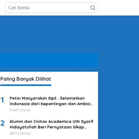
Paling Banyak Dilihat
1
Petisi Masyarakat Sipil : Selamatkan
Indonesia dari Kepentingan dan Ambisi
Kekuasaan Jokowi & Kroni-kroninya!
37605 Dilihat
Kembalikan Indonesia untuk
2
Kepentingan Rakyat
Alumni dan Civitas Academica UIN Syarif
Hidayatullah Beri Pernyataan Sikap
Merespons Penyelenggaraan Pemilu
28574 Dilihat
2024