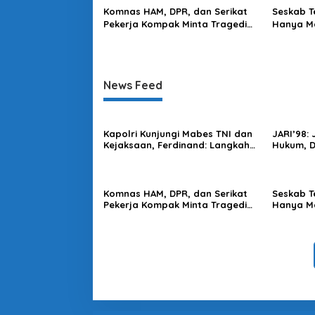
Komnas HAM, DPR, dan Serikat
Seskab T
Pekerja Kompak Minta Tragedi
Hanya Ma
Latsarmil KDMP Diusut
Mendapa
News Feed
Kapolri Kunjungi Mabes TNI dan
JARI’98:
Kejaksaan, Ferdinand: Langkah
Hukum, 
Positif Perkuat Soliditas Antar
Harus Di
Lembaga
Komnas HAM, DPR, dan Serikat
Seskab T
Pekerja Kompak Minta Tragedi
Hanya Ma
Latsarmil KDMP Diusut
Mendapa