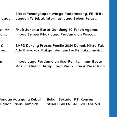
Sikapi Penangkapan Warga Padarincang, PB HMI :
t agar
Jangan Terjebak Informasi yang Belum Jelas
Kebenarannya
an MK
FKUB Jakarta Barat Gandeng 40 Tokoh Agama,
uan
Imbau Semua Pihak Jaga Perdamaian Pasca
Pemilu
 &
BMPD Dukung Proses Pemilu 2024 Damai, Minta Tak
san
Ada Provokasi Rakyat dengan Isu Pemakzulan &
Kecurangan yang Memecah Belah
un
Imbau Jaga Perdamaian Usai Pemilu, Imam Besar
Masjid Istiqlal : Tetap Jaga Kerukunan & Persatuan
 Jangan Ada yang Kebal
Bukan Sekadar RT! Konsep
Dugaan Kasus Jampidsus
SMART GREEN SAFE VILLAGE 5.0
usut Tuntas
Tawarkan Solusi Masa Depan
Kota