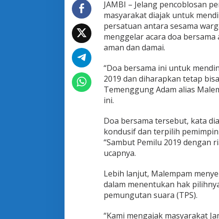
m
JAMBI – Jelang pencoblosan pe
b
masyarakat diajak untuk mend
i
persatuan antara sesama warg
T
menggelar acara doa bersama a
a
aman dan damai.
k
G
o
“Doa bersama ini untuk mendin
l
2019 dan diharapkan tetap bis
p
Temenggung Adam alias Malemp
u
ini.
t
,
K
Doa bersama tersebut, kata di
e
kondusif dan terpilih pemimp
l
“Sambut Pemilu 2019 dengan r
o
ucapnya.
m
p
o
Lebih lanjut, Malempam menyer
k
dalam menentukan hak pilihny
M
pemungutan suara (TPS).
e
n
g
“Kami mengajak masyarakat Jam