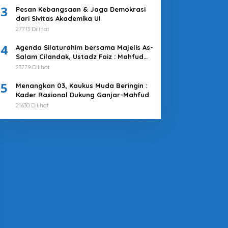
3
Pesan Kebangsaan & Jaga Demokrasi
dari Sivitas Akademika UI
27713 Dilihat
4
Agenda Silaturahim bersama Majelis As-
Salam Cilandak, Ustadz Faiz : Mahfud
MD adalah Pilihan Terbaik
23779 Dilihat
5
Menangkan 03, Kaukus Muda Beringin :
Kader Rasional Dukung Ganjar-Mahfud
21630 Dilihat