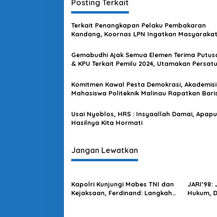
Posting Terkait
l
g
u
a
2
Terkait Penangkapan Pelaku Pembakaran
0
s
Kandang, Koornas LPN Ingatkan Masyaraka
1
Tak Terprovokasi
i
9
Gemabudhi Ajak Semua Elemen Terima Putus
p
& KPU Terkait Pemilu 2024, Utamakan Persat
Bangsa
o
Komitmen Kawal Pesta Demokrasi, Akademisi
s
Mahasiswa Politeknik Malinau Rapatkan Bari
Gelar Deklarasi Pemilu Damai
Usai Nyoblos, HRS : Insyaallah Damai, Apap
Hasilnya Kita Hormati
Jangan Lewatkan
Kapolri Kunjungi Mabes TNI dan
JARI’98:
Kejaksaan, Ferdinand: Langkah
Hukum, 
Positif Perkuat Soliditas Antar
Harus Di
Lembaga