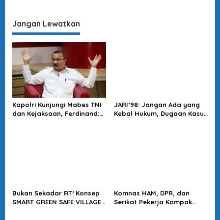
Kejaksaan Langgar UUD
Kritik: Prabowo Diingatkan
1945, Bukan Sekadar MoU!
Jangan Ulangi Orde Baru
Jangan Lewatkan
Kapolri Kunjungi Mabes TNI
JARI’98: Jangan Ada yang
dan Kejaksaan, Ferdinand:
Kebal Hukum, Dugaan Kasus
Langkah Positif Perkuat
Jampidsus Harus Diusut
Soliditas Antar Lembaga
Tuntas
Bukan Sekadar RT! Konsep
Komnas HAM, DPR, dan
SMART GREEN SAFE VILLAGE
Serikat Pekerja Kompak
5.0 Tawarkan Solusi Masa
Minta Tragedi Latsarmil
Depan Kota
KDMP Diusut