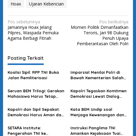
Hoax
Ujaran Kebencian
N
Pos sebelumnya
Pos berikutnya
Jamannya Hoax Jelang
Momen Politik Dimanfaatkan
a
Pilpres, Waspada Pemuka
Teroris, Jari 98 Dukung
v
Agama Berbagi Fitnah
Penuh Upaya
Pemberantasan Oleh Polri
i
g
Posting Terkait
a
s
Koalisi Sipil: RPP TNI Buka
Imparsial Menilai Polri di
Jalan Remiliterisasi
Bawah Kementerian Salah
i
Arah
p
Seruan BEM Trilogi: Gerakan
Kapolri Tegaskan Komitmen
o
Mahasiswa Harus Tetap
Demokrasi Lewat Dialog
Damai dan Berbasis Kajian
Publik
s
Kapolri dan Sipil Sepakat:
Kata BEM Undip soal
Demokrasi Harus Aman dan
Menjaga Kewenangan dan
Terbuka
Akuntabilitas
SETARA Institute:
Instruksi Panglima TNI
Pengerahan TNI ke
Amankan Kejaksaan Tuai