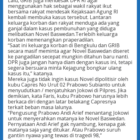
Lalu, GRIB juga mendesak DPR RI agar
menggunakan hak sebagai wakil rakyat ikut
bersama rakyat mendesak Kejaksaan Agung RI
kembali membuka kasus tersebut. Lantaran
keluarga korban dan rakyat menduga ada yang
ganjal dalam kasus pembunuhan yang diduga
melibatkan Novel Baswedan.Terlebih keluarga
korban memenangkan praperadilan.
“Saat ini keluarga korban di Bengkulu dan GRIB
secara masif meminta agar Novel Baswedan diseret
ke pangadilan secepat mungkin ditahun baru nanti.
DPR juga jangan hanya diam dengan kasus ini, tetapi
segera bersuara minta Kejagung bongkar ulang
kasus itu,” katanya.
Mereka juga tidak ingin kasus Novel dipolitisir oleh
kubu Capres No Urut 02 Prabowo Subianto untuk
menyudutkan / menjatuhkan Jokowi di Pilpres. Jika
demikian, kata Faris, kubu Prabowo harusnya lebih
berkaca diri dengan latar belakang Capresnya
terkait beban masa lalunya.
“Pengusung Prabowo Andi Arief menantang Jokowi
untuk menyerahkan matanya ke Novel Baswedan.
Pernyataan Andi Arief gak nyambung, kenapa gak
matanya saja yang ditukar. Atau Prabowo suruh
gantiin nyawa yang tewas di tragedi 98,”