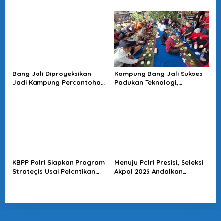
Amatir, IESPA Beri Apresiasi
Polri Dorong Ekosistem E-
Sports Sehat
Bang Jali Diproyeksikan
Kampung Bang Jali Sukses
Jadi Kampung Percontohan,
Padukan Teknologi,
Megawati Minta Terus
Lingkungan, dan Ketahanan
Dikawal
Pangan: Risma Beri Pujian
KBPP Polri Siapkan Program
Menuju Polri Presisi, Seleksi
Strategis Usai Pelantikan
Akpol 2026 Andalkan
Pengurus Baru
Prestasi, Transparansi, dan
Integritas