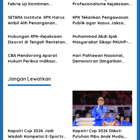
i
Febrie Uji Komitmen
Profesionalisme Kejaksaan
p
Penegakan Hukum
dalam Kasus Febrie
o
SETARA Institute: KPK Harus
KPK Tekankan Pengawasan
Ambil Alih Penanganan
Publik agar Kasus Jaksa
s
Kasus Dugaan Korupsi
Kejati Banten Kredibel
Febrie Adriansyah
Hubungan KPK–Kejaksaan
Muhammad Abdi Ajak
Disorot di Tengah Rentetan
Masyarakat Sikapi RKUHP–
OTT
RKUHAP dengan Literasi
Hukum
CBA Mendorong Aparat
Hari Pahlawan Nasional,
Hukum Periksa Indikasi
Demonstran Diingatkan
Pelanggaran Pengadaan
Tidak Terprovokasi dan
Alat Dapur di MBG
Tetap Tertib
Jangan Lewatkan
Kapolri Cup 2026 Jadi
Kapolri Cup 2026 Diikuti
Wadah Kompetisi E-Sports
Puluhan Ribu Anak Muda,