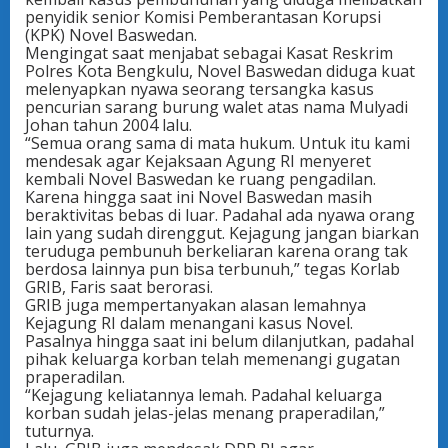
penyidik senior Komisi Pemberantasan Korupsi
(KPK) Novel Baswedan.
Mengingat saat menjabat sebagai Kasat Reskrim
Polres Kota Bengkulu, Novel Baswedan diduga kuat
melenyapkan nyawa seorang tersangka kasus
pencurian sarang burung walet atas nama Mulyadi
Johan tahun 2004 lalu.
“Semua orang sama di mata hukum. Untuk itu kami
mendesak agar Kejaksaan Agung RI menyeret
kembali Novel Baswedan ke ruang pengadilan.
Karena hingga saat ini Novel Baswedan masih
beraktivitas bebas di luar. Padahal ada nyawa orang
lain yang sudah direnggut. Kejagung jangan biarkan
teruduga pembunuh berkeliaran karena orang tak
berdosa lainnya pun bisa terbunuh,” tegas Korlab
GRIB, Faris saat berorasi.
GRIB juga mempertanyakan alasan lemahnya
Kejagung RI dalam menangani kasus Novel.
Pasalnya hingga saat ini belum dilanjutkan, padahal
pihak keluarga korban telah memenangi gugatan
praperadilan.
“Kejagung keliatannya lemah. Padahal keluarga
korban sudah jelas-jelas menang praperadilan,”
tuturnya.