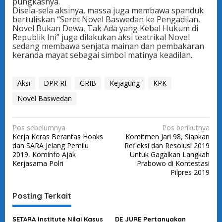
pungkasnya.
Disela-sela aksinya, massa juga membawa spanduk
bertuliskan “Seret Novel Baswedan ke Pengadilan,
Novel Bukan Dewa, Tak Ada yang Kebal Hukum di
Republik Ini” juga dilakukan aksi teatrikal Novel
sedang membawa senjata mainan dan pembakaran
keranda mayat sebagai simbol matinya keadilan.
Aksi
DPR RI
GRIB
Kejagung
KPK
Novel Baswedan
N
Pos sebelumnya
Pos berikutnya
Kerja Keras Berantas Hoaks
Komitmen Jari 98, Siapkan
a
dan SARA Jelang Pemilu
Refleksi dan Resolusi 2019
v
2019, Kominfo Ajak
Untuk Gagalkan Langkah
Kerjasama Polri
Prabowo di Kontestasi
i
Pilpres 2019
g
a
Posting Terkait
s
SETARA Institute Nilai Kasus
DE JURE Pertanyakan