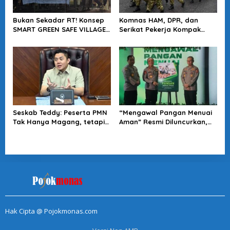
Bukan Sekadar RT! Konsep
Komnas HAM, DPR, dan
SMART GREEN SAFE VILLAGE
Serikat Pekerja Kompak
5.0 Tawarkan Solusi Masa
Minta Tragedi Latsarmil
Depan Kota
KDMP Diusut
Seskab Teddy: Peserta PMN
“Mengawal Pangan Menuai
Tak Hanya Magang, tetapi
Aman” Resmi Diluncurkan,
Juga Mendapat
Jadi Karya Terbaru
Penghasilan
Wakapolri
Hak Cipta @ Pojokmonas.com