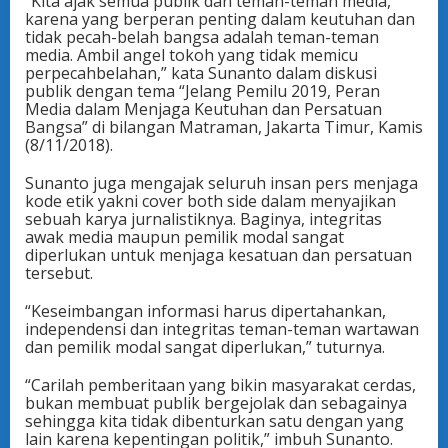
“Kita ajak semua publik dan teman-teman media,
karena yang berperan penting dalam keutuhan dan
tidak pecah-belah bangsa adalah teman-teman
media. Ambil angel tokoh yang tidak memicu
perpecahbelahan,” kata Sunanto dalam diskusi
publik dengan tema “Jelang Pemilu 2019, Peran
Media dalam Menjaga Keutuhan dan Persatuan
Bangsa” di bilangan Matraman, Jakarta Timur, Kamis
(8/11/2018).
Sunanto juga mengajak seluruh insan pers menjaga
kode etik yakni cover both side dalam menyajikan
sebuah karya jurnalistiknya. Baginya, integritas
awak media maupun pemilik modal sangat
diperlukan untuk menjaga kesatuan dan persatuan
tersebut.
“Keseimbangan informasi harus dipertahankan,
independensi dan integritas teman-teman wartawan
dan pemilik modal sangat diperlukan,” tuturnya.
“Carilah pemberitaan yang bikin masyarakat cerdas,
bukan membuat publik bergejolak dan sebagainya
sehingga kita tidak dibenturkan satu dengan yang
lain karena kepentingan politik,” imbuh Sunanto.