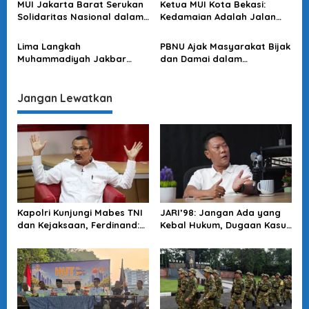
s
MUI Jakarta Barat Serukan
Ketua MUI Kota Bekasi:
Sumber Misinformasi
Solidaritas Nasional dalam
Kedamaian Adalah Jalan
Menjaga Keamanan
Menuju Indonesia Emas 2045
Lima Langkah
PBNU Ajak Masyarakat Bijak
Muhammadiyah Jakbar
dan Damai dalam
Tegakkan Keamanan dan
Menyampaikan Aspirasi
Persatuan
Jangan Lewatkan
Kapolri Kunjungi Mabes TNI
JARI’98: Jangan Ada yang
dan Kejaksaan, Ferdinand:
Kebal Hukum, Dugaan Kasus
Langkah Positif Perkuat
Jampidsus Harus Diusut
Soliditas Antar Lembaga
Tuntas