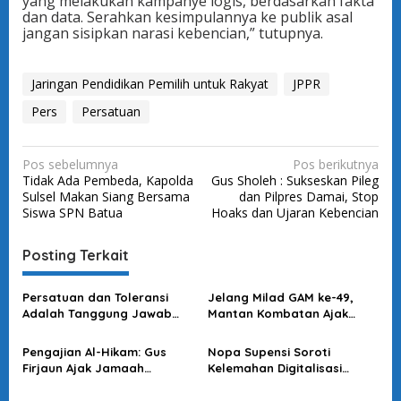
yang melakukan kampanye logis, berdasarkan fakta
dan data. Serahkan kesimpulannya ke publik asal
jangan sisipkan narasi kebencian,” tutupnya.
Jaringan Pendidikan Pemilih untuk Rakyat
JPPR
Pers
Persatuan
N
Pos sebelumnya
Pos berikutnya
Tidak Ada Pembeda, Kapolda
Gus Sholeh : Sukseskan Pileg
a
Sulsel Makan Siang Bersama
dan Pilpres Damai, Stop
v
Siswa SPN Batua
Hoaks dan Ujaran Kebencian
i
Posting Terkait
g
a
Persatuan dan Toleransi
Jelang Milad GAM ke-49,
s
Adalah Tanggung Jawab
Mantan Kombatan Ajak
Pelajar
Masyarakat Aceh Jaga
i
Perdamaian
Pengajian Al-Hikam: Gus
Nopa Supensi Soroti
p
Firjaun Ajak Jamaah
Kelemahan Digitalisasi
o
Perkuat Persatuan dan
Pemilu, Minta KPU Benahi
Sikap Toleran
Sistem agar Tak Jadi